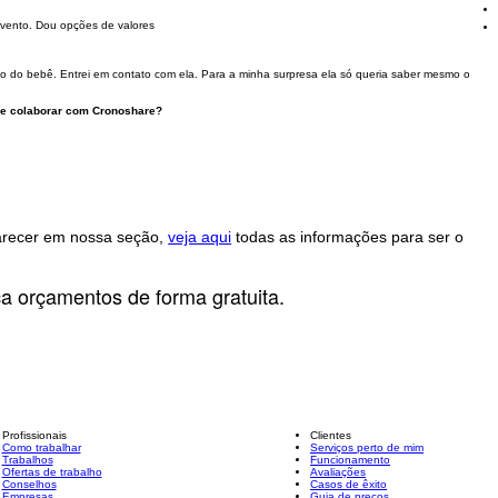
vento. Dou opções de valores
 do bebê. Entrei em contato com ela. Para a minha surpresa ela só queria saber mesmo o
 e colaborar com Cronoshare?
parecer em nossa seção,
veja aqui
todas as informações para ser o
ça orçamentos de forma gratuita.
Profissionais
Clientes
Como trabalhar
Serviços perto de mim
Trabalhos
Funcionamento
Ofertas de trabalho
Avaliações
Conselhos
Casos de êxito
Empresas
Guia de preços