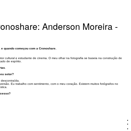
ronoshare: Anderson Moreira -
ia e quando começou com a Cronoshare.
r cultural e estudante de cinema. O meu olhar na fotografia se baseia na construção de
ado de espírito.
rtas
.
seu setor?
 descontraída.
iversão. Eu trabalho com sentimento, com o meu coração. Existem muitos fotógrafos no
stica.
sucesso?