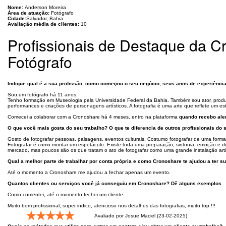
Nome:
Anderson Moreira
Área de atuação:
Fotógrafo
Cidade:
Salvador, Bahia
Avaliação média de clientes:
10
Profissionais de Destaque da C
Fotógrafo
Indique qual é a sua profissão, como começou o seu negócio, seus anos de experiênc
Sou um fotógrafo há 11 anos.
Tenho formação em Museologia pela Universidade Federal da Bahia. Também sou ator, produto
performances e criações de personagens artísticos. A fotografia é uma arte que reflete um est
Comecei a colaborar com a Cronoshare há 4 meses, entro na plataforma
quando recebo ale
O que você mais gosta do seu trabalho? O que te diferencia de outros profissionais do 
Gosto de fotografar pessoas, paisagens, eventos culturais. Costumo fotografar de uma forma
Fotografar é como montar um espetáculo. Existe toda uma preparação, sintonia, emoção e d
mercado, mas poucos são os que tratam o ato de fotografar como uma grande instalação artí
Qual a melhor parte de trabalhar por conta própria e como Cronoshare te ajudou a ter 
Até o momento a Cronoshare me ajudou a fechar apenas um evento.
Quantos clientes ou serviços você já conseguiu em Cronoshare? Dê alguns exemplos
Como comentei, até o momento fechei um cliente
Muito bom profissional, super indico, atencioso nos detalhes das fotografias, muito top !!!
Avaliado por Josue Maciel (23-02-2025)