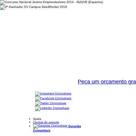
Peça um orçamento gra
Ajuda
Central de suporte
Garantia
Cronoshare