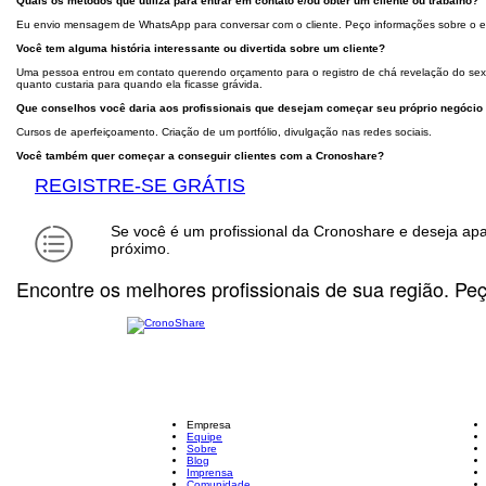
Quais os métodos que utiliza para entrar em contato e/ou obter um cliente ou trabalho?
Eu envio mensagem de WhatsApp para conversar com o cliente. Peço informações sobre o e
Você tem alguma história interessante ou divertida sobre um cliente?
Uma pessoa entrou em contato querendo orçamento para o registro de chá revelação do sexo
quanto custaria para quando ela ficasse grávida.
Que conselhos você daria aos profissionais que desejam começar seu próprio negócio
Cursos de aperfeiçoamento. Criação de um portfólio, divulgação nas redes sociais.
Você também quer começar a conseguir clientes com a Cronoshare?
REGISTRE-SE GRÁTIS
Se você é um profissional da Cronoshare e deseja a
próximo.
Encontre os melhores profissionais de sua região. Pe
Empresa
Equipe
Sobre
Blog
Imprensa
Comunidade