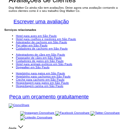
Dog Walker Co ainda não tem avaliações. Deixe agora uma avaliação contando a
outros clientes como é o seu trabalho Dog Walker Co.
Escrever uma avaliação
Serviços relacionados
Hotel para aves em São Paulo
Hotel para coelhos e roedores em São Paulo
Adestrador de cachorro em São Paulo
Pet sitter em São Paulo
Cuidadores de cachorro em São Paulo
Adestradores de cães em São Paulo
Passeador de cães em São Paulo
Cuidadores de gatos em São Paulo
Hotel para animais exóticos em São Paulo
Dogwalker em São Paulo
Hotelzinho para gatos em São Paulo
Hotelzinho para cachorros em São Paulo
Creche para cachorro em São Paulo
Hospedagem para gatos em São Paulo
Hospedagem canina em São Paulo
Peça um orçamento gratuitamente
Ajuda