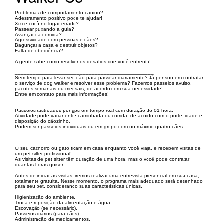
Problemas de comportamento canino?
Adestramento positivo pode te ajudar!
Xixi e cocô no lugar errado?
Passear puxando a guia?
Avançar na comida?
Agressividade com pessoas e cães?
Bagunçar a casa e destruir objetos?
Falta de obediência?
A gente sabe como resolver os desafios que você enfrenta!
_______________________________________________
Sem tempo para levar seu cão para passear diariamente? Já pensou em contratar
o serviço de dog walker e resolver esse problema? Fazemos passeios avulso,
pacotes semanais ou mensais, de acordo com sua necessidade!
Entre em contato para mais informações!
Passeios rastreados por gps em tempo real com duração de 01 hora.
Atividade pode variar entre caminhada ou corrida, de acordo com o porte, idade e
disposição do cãozinho.
Podem ser passeios individuais ou em grupo com no máximo quatro cães.
_____________________________________________________________________
O seu cachorro ou gato ficam em casa enquanto você viaja, e recebem visitas de
um pet sitter profissional!
As visitas de pet sitter têm duração de uma hora, mas o você pode contratar
quantas horas quiser.
Antes de iniciar as visitas, iremos realizar uma entrevista presencial em sua casa,
totalmente gratuita. Nesse momento, o programa mais adequado será desenhado
para seu pet, considerando suas características únicas.
Higienização do ambiente.
Troca e reposição da alimentação e água.
Escovação (se necessário).
Passeios diários (para cães).
Administração de medicamentos.