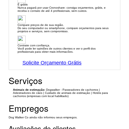
É grátis
Nunca pagará por usar Cronoshare: consiga orçamentos, grátis, e
receba o contato de até 4 profissionais, sem custos.
Compare preços de de sua região.
Do seu computador ou smartphone, compare orçamentos para seus
projetos e serviços, sem compromisso.
Contrate com confiança.
Você pode ler opiniões de outros clientes e ver o perfil dos
profissionais para obter mais informacões.
Solicite Orçamento Grátis
Serviços
Animais de estimação:
Dogwalker - Passeadores de cachorros |
Adestradores de cães | Cuidado de animais de estimação | Hotéis para
cachorros (empresas com local habilitado)
Empregos
Dog Walker Co ainda não informou seus empregos.
Avaliações de clientes