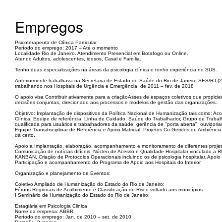
Empregos
Psicoterapeuta de Clínica Particular
Período do emprego: 2017 – Até o momento
Localidade Rio de Janeiro. Atendimento Presencial em Botafogo ou Online.
Atendo Adultos, adolescentes, idosos, Casal e Família.
Tenho duas especializações na áreas da psicologia clínica e tenho experiência no SUS.
Anteriormente trabalhava na Secretaria de Estado de Saúde do Rio de Janeiro SES/RJ (
trabalhando nos Hospitais de Urgência e Emergência. de 2011 – fev. de 2018
O apoio visa Contribuir ativamente para a criaçãoAsses de espaços coletivos que propiciem
decisões conjuntas, direcionado aos processos e modelos de gestão das organizações.
Objetivo: Implantação de dispositivos da Política Nacional de Humanização tais como: Aco
Clínica, Equipe de referência, Linha de Cuidado, Saúde do Trabalhador, Grupo de Traba
qualificada para usuários e trabalhadores da saúde: gerência de "porta aberta"; ouvidoria
Equipe Transdisciplinar de Referência e Apoio Matricial, Projetos Co-Geridos de Ambiênci
dá certo.
Apoio a Implantação, elaboração, acompanhamento e monitoramento de diferentes projeto
Comunicação de notícias difíceis, Núcleo de Acesso e Qualidade Hospitalar vinculado 
KANBAN, Criação de Protocolos Operacionais incluindo os de psicologia hospitalar. Apoio
Participação e acompanhamento do Programa de Apoio aos Hospitais do Interior
Organização e planejamento de Eventos:
Coletivo Ampliado de Humanização do Estado do Rio de Janeiro;
Fóruns Regionais de Acolhimento e Classificação de Risco voltado aos municípios
I Seminário de Humanização do Estado do Rio de Janeiro;
Estagiária em Psicologia Clinica
Nome da empresa: ABBR
Período do emprego: Jan. de 2010 – set. de 2010