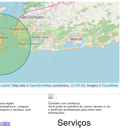
Leaflet
| Map data ©
OpenStreetMap
contributors,
CC-BY-SA
, Imagery ©
CloudMade
sua região.
Contrate com confiança.
 smartphone, compare
Você pode ler opiniões de outros clientes e ver
rojetos e serviços, sem
o perfil dos profissionais para obter mais
informacões.
Serviços
rátis