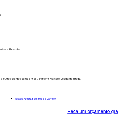
a
nsino e Pesquisa.
a outros clientes como é o seu trabalho Marcelle Leonardo Braga.
Terapia Gestalt em Rio de Janeiro
Peça um orçamento gra