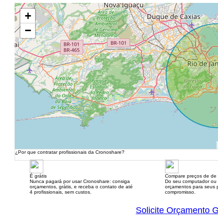
+
−
¿Por que contratar profissionais da Cronoshare?
É grátis
Compare preços de de 
Nunca pagará por usar Cronoshare: consiga
Do seu computador ou
orçamentos, grátis, e receba o contato de até
orçamentos para seus p
4 profissionais, sem custos.
compromisso.
Solicite Orçamento G