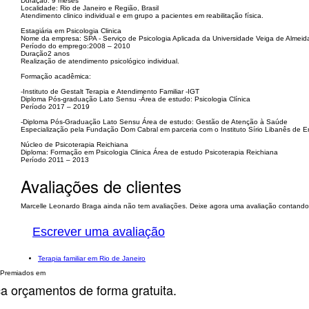
Duração: 9 meses
Localidade: Rio de Janeiro e Região, Brasil
Atendimento clinico individual e em grupo a pacientes em reabilitação física.
Estagiária em Psicologia Clinica
Nome da empresa: SPA - Serviço de Psicologia Aplicada da Universidade Veiga de Almeid
Período do emprego:2008 – 2010
Duração2 anos
Realização de atendimento psicológico individual.
Formação acadêmica:
-Instituto de Gestalt Terapia e Atendimento Familiar -IGT
Diploma Pós-graduação Lato Sensu -Área de estudo: Psicologia Clínica
Período 2017 – 2019
-Diploma Pós-Graduação Lato Sensu Área de estudo: Gestão de Atenção à Saúde
Especialização pela Fundação Dom Cabral em parceria com o Instituto Sírio Libanês de E
Núcleo de Psicoterapia Reichiana
Diploma: Formação em Psicologia Clinica Área de estudo Psicoterapia Reichiana
Período 2011 – 2013
Avaliações de clientes
Marcelle Leonardo Braga ainda não tem avaliações. Deixe agora uma avaliação contando 
Escrever uma avaliação
Terapia familiar em Rio de Janeiro
Premiados em
ça orçamentos de forma gratuita.