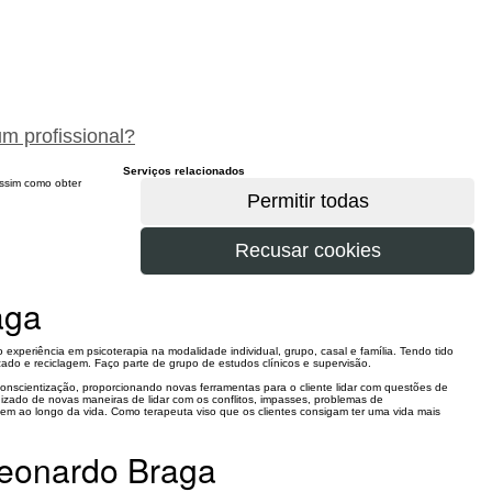
peça um orçamento gratuitamente
um profissional?
Serviços relacionados
 assim como obter
aga
 experiência em psicoterapia na modalidade individual, grupo, casal e família. Tendo tido
ado e reciclagem. Faço parte de grupo de estudos clínicos e supervisão.
nscientização, proporcionando novas ferramentas para o cliente lidar com questões de
dizado de novas maneiras de lidar com os conflitos, impasses, problemas de
m ao longo da vida. Como terapeuta viso que os clientes consigam ter uma vida mais
Leonardo Braga