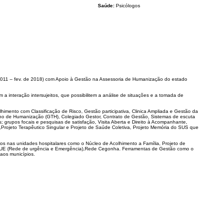
Saúde:
Psicólogos
2011 – fev. de 2018) com Apoio à Gestão na Assessoria de Humanização do estado
 a interação intersujeitos, que possibilitem a análise de situações e a tomada de
lhimento com Classificação de Risco, Gestão participativa, Clinica Ampliada e Gestão da
lho de Humanização (GTH), Colegiado Gestor, Contrato de Gestão, Sistemas de escuta
s; grupos focais e pesquisas de satisfação, Visita Aberta e Direito à Acompanhante,
a,Projeto Terapêutico Singular e Projeto de Saúde Coletiva, Projeto Memória do SUS que
s nas unidades hospitalares como o Núcleo de Acolhimento a Família, Projeto de
a RUE (Rede de urgência e Emergência),Rede Cegonha. Ferramentas de Gestão como o
 aos municípios.