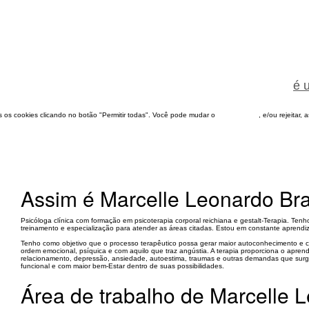
é 
dos os cookies clicando no botão "Permitir todas". Você pode mudar o
configuração
, e/ou rejeitar,
Assim é Marcelle Leonardo Br
Psicóloga clínica com formação em psicoterapia corporal reichiana e gestalt-Terapia. Tenho
treinamento e especialização para atender as áreas citadas. Estou em constante aprendiz
Tenho como objetivo que o processo terapêutico possa gerar maior autoconhecimento e co
ordem emocional, psíquica e com aquilo que traz angústia. A terapia proporciona o apren
relacionamento, depressão, ansiedade, autoestima, traumas e outras demandas que surge
funcional e com maior bem-Estar dentro de suas possibilidades.
Área de trabalho de Marcelle 