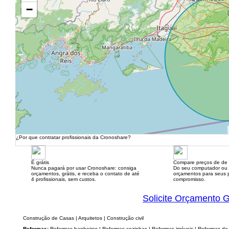
−
¿Por que contratar profissionais da Cronoshare?
É grátis
Compare preços de de 
Nunca pagará por usar Cronoshare: consiga
Do seu computador ou
orçamentos, grátis, e receba o contato de até
orçamentos para seus p
4 profissionais, sem custos.
compromisso.
Solicite Orçamento G
Construção de Casas | Arquitetos | Construção civil
Reformas:
Reformas banheiros | Reformas cozinhas | Reformas imóveis | Reformas de 