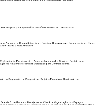
tivo. Projetos para aprovações de imóveis comerciais. Perspectivas.
etura. Atuação na Compatibilização de Projetos, Organização e Coordenação de Obras.
tando Prazos e Meio Ambiente.
 Realização de Planejamento e Acompanhamento dos Serviços, Contato com
ão de Relatórios e Planilhas Gerenciais para Controle Interno.
ão na Preparação de Perspectivas, Projetos Executivos. Realização de
g. Grande Experiência no Planejamento, Criação e Organização dos Espaços
ticas da Empresa. Atuação na Administração de Processos, Escolha dos Revestimentos e