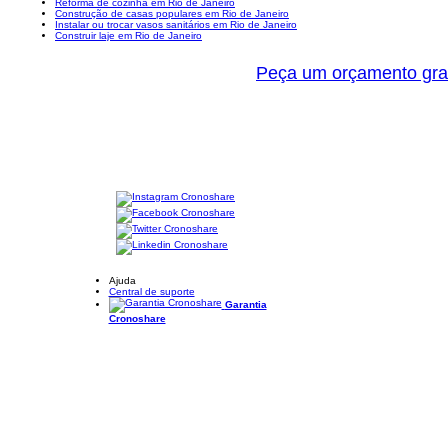
Reforma de cozinha em Rio de Janeiro
Construção de casas populares em Rio de Janeiro
Instalar ou trocar vasos sanitários em Rio de Janeiro
Construir laje em Rio de Janeiro
Peça um orçamento gra
Ajuda
Central de suporte
Garantia
Cronoshare