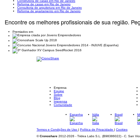
Construtora de casas em Rio de Janeiro
Reforma de casas em Rio de Janeiro
Consultoria de arquitetura em Rio de Janeiro
Reforma de apartamento em Rio de Janeiro
Encontre os melhores profissionais de sua região. Pe
Premiados em
Empresa
Equipe
Sobre
Blog
Imprensa
Comunidade
Espanha
Itália
Brasil
M
Termos e Condições de Uso
|
Política de Privacidade
|
Cookies
©
Cronoshare
2012-2026 - Tridea Labs S.L. (B98386022)
- C. San Vic