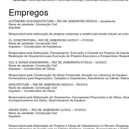
Empregos
AUTÔNOMO GCA ARQUITETURA – RIO DE JANEIRO/RJ 08/2018 – atualmente
Ramo de atividade: Construção Civil
Arquiteto
Responsável pela elaboração de projetos comerciais e residenciais desde estudo ao execu
CL CONSTRUTORA – RIO DE JANEIRO/RJ 10/2017 – 07/2018
Ramo de atividade: Construção Civil
Arquiteto – Coordenador de Arquitetura
Responsável pela Elaboração, Planejamento, Execução e Controle em Projetos de Arquit
Realização de Orçamentos para Execução de Projetos Executivos e Perspectivas, Respei
SOL E DUNAS ENGENHARIA – RIO DE JANEIRO/RJ 07/2014 – 10/2015
Ramo de atividade: Construção Civil
Arquiteto – Coordenador de Obras
Responsável pela Coordenação de Obras Comerciais. Atuação na Liderança de Equipes.
Fornecedores para Negociações, Cotações e Orçamentos. Atendimento ao Cliente, Elaboraç
ARQUITETUDE – RIO DE JANEIRO/RJ 08/2013 – 05/2014
Ramo de atividade: Construção Civil
Arquiteto – Coordenador de Obras
Responsável pela Elaboração de Orçamentos, Cronogramas Financeiros e de Obras. Atuaç
Acompanhamento em Obras, Gerenciamento de Equipes.
GRUPE ENFIL – RIO DE JANEIRO/RJ 11/2011 – 07/2013
Ramo de atividade: Construção Civil
Arquiteto
Responsável pela Elaboração de Projetos e Obras de Infraestrutura no Recreio Shoppin
Internos/Externos de Acordo com os Critérios Estéticos, Conforto, Funcionalidade e Polí