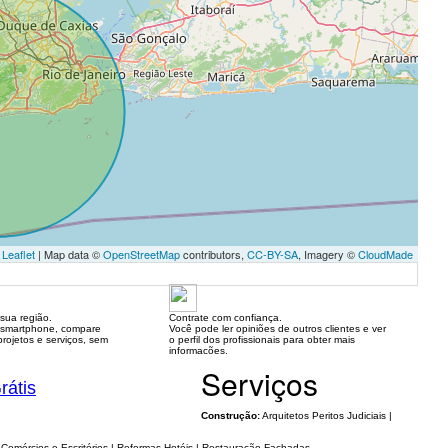
Leaflet
| Map data ©
OpenStreetMap
contributors,
CC-BY-SA
, Imagery ©
CloudMade
sua região.
Contrate com confiança.
 smartphone, compare
Você pode ler opiniões de outros clientes e ver
rojetos e serviços, sem
o perfil dos profissionais para obter mais
informacões.
Serviços
rátis
Construção:
Arquitetos Peritos Judiciais |
Comércios e Escritórios | Reformas Hotéis | Restauração Fachadas