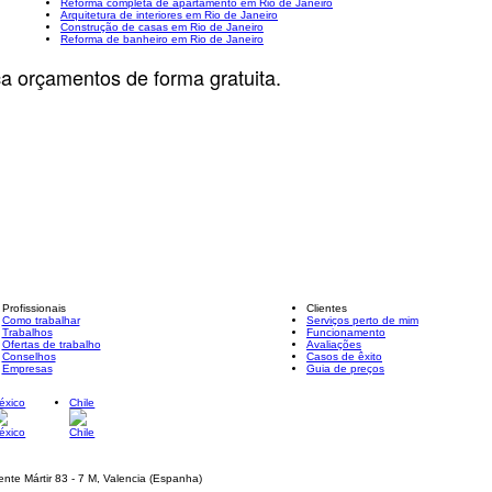
Reforma completa de apartamento em Rio de Janeiro
Arquitetura de interiores em Rio de Janeiro
Construção de casas em Rio de Janeiro
Reforma de banheiro em Rio de Janeiro
ça orçamentos de forma gratuita.
Profissionais
Clientes
Como trabalhar
Serviços perto de mim
Trabalhos
Funcionamento
Ofertas de trabalho
Avaliações
Conselhos
Casos de êxito
Empresas
Guia de preços
éxico
Chile
ente Mártir 83 - 7 M, Valencia (Espanha)