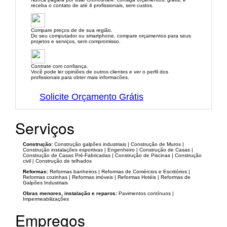
receba o contato de até 4 profissionais, sem custos.
Compare preços de de sua região.
Do seu computador ou smartphone, compare orçamentos para seus
projetos e serviços, sem compromisso.
Contrate com confiança.
Você pode ler opiniões de outros clientes e ver o perfil dos
profissionais para obter mais informacões.
Solicite Orçamento Grátis
Serviços
Construção:
Construção galpões industriais | Construção de Muros |
Construção instalações esportivas | Engenheiro | Construção de Casas |
Construção de Casas Pré-Fabricadas | Construção de Piscinas | Construção
civil | Construção de telhados
Reformas:
Reformas banheiros | Reformas de Comércios e Escritórios |
Reformas cozinhas | Reformas imóveis | Reformas Hotéis | Reformas de
Galpões Industriais
Obras menores, instalação e reparos:
Pavimentos contínuos |
Impermeabilizações
Empregos