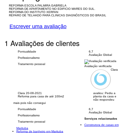
REFORMA ESCOLA PALMIRA GABRIELA
REFORMA DE APARTAMENTO NO EDIFICIO MARES DO SUL.
REFORMA DO INSTITUTO XERFAN
REPARO DE TELHADO PARA CLINICAS DIAGNÓSTICOS DO BRASIL
Escrever uma avaliação
1 Avaliações de clientes
Pontualidade
6,7
Avaliação Global
Profissionalismo
Tratamento pessoal
Avaliação verificada
Clara
Clara
20-08-2021
avaliou:
Pediu a
Reforma para casa de até 100m2
planta da casa e
não respondeu
mais pois não consegui
Pontualidade
6,7
Avaliação Global
Profissionalismo
Serviços relacionados
Tratamento pessoal
Construtora de casas em
Marituba
Reforma de banheiro em Marituba