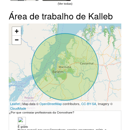
(Ver todas)
Área de trabalho de Kalleb
+
−
Leaflet
| Map data ©
OpenStreetMap
contributors,
CC-BY-SA
, Imagery ©
CloudMade
¿Por que contratar profissionais da Cronoshare?
É grátis
Nunca pagará por usar Cronoshare: consiga orçamentos, grátis, e