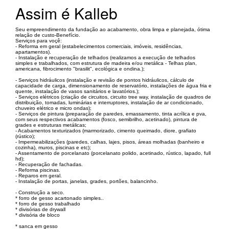
Assim é Kalleb
Seu empreendimento da fundação ao acabamento, obra limpa e planejada, ótima
relação de custo-Benefício.
Serviços para voçê:
- Reforma em geral (estabelecimentos comerciais, imóveis, residências,
apartamentos).
- Instalação e recuperação de telhados (realizamos a execução de telhados
simples e trabalhados, com estrutura de madeira e/ou metálica - Telhas plan,
americana, fibrocimento "brasilit", ecológica e ondina.);
- Serviços hidráulicos (instalação e revisão de pontos hidráulicos, cálculo de
capacidade de carga, dimensionamento de reservatório, instalações de água fria e
quente, instalação de vasos sanitários e lavatórios.);
- Serviços elétricos (criação de circuitos, circuito tree way, instalação de quadros de
distribuição, tomadas, luminárias e interruptores, instalação de ar condicionado,
chuveiro elétrico e micro ondas);
- Serviços de pintura (preparação de paredes, emassamento, tinta acrílica e pva,
com seus respectivos acabamentos (fosco, semibrilho, acetinado), pintura de
grades e estruturas metálicas;
- Acabamentos texturizados (marmorizado, cimento queimado, diore, grafiato
(rústico);
- Impermeabilizações (paredes, calhas, lajes, pisos, áreas molhadas (banheiro e
cozinha), muros, piscinas e etc);
- Assentamento de porcelanato (porcelanato polido, acetinado, rústico, lapado, full
hd);
- Recuperação de fachadas.
- Reforma piscinas.
- Reparos em geral.
- Instalação de portas, janelas, grades, portões, balancinho.
- Construção a seco.
* forro de gesso acartonado simples..
* forro de gesso trabalhado
* divisórias de drywall
* divisória de bloco
* sanca em gesso