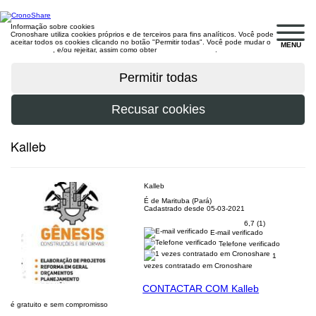
Informação sobre cookies
Cronoshare utiliza cookies próprios e de terceiros para fins analíticos. Você pode
aceitar todos os cookies clicando no botão "Permitir todas". Você pode mudar o
MENU
configuração
, e/ou rejeitar, assim como obter
mais informações
.
Kalleb
Kalleb
É de Marituba (Pará)
Cadastrado desde 05-03-2021
6,7 (1)
E-mail verificado
Telefone verificado
1
vezes contratado em Cronoshare
CONTACTAR COM Kalleb
é gratuito e sem compromisso