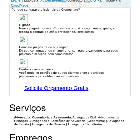
Leaflet
| Map data ©
OpenStreetMap
contributors,
CC-BY-SA
, Imagery ©
CloudMade
¿Por que contratar profissionais da Cronoshare?
É grátis
Nunca pagará por usar Cronoshare: consiga orçamentos, grátis, e
receba o contato de até 4 profissionais, sem custos.
Compare preços de de sua região.
Do seu computador ou smartphone, compare orçamentos para seus
projetos e serviços, sem compromisso.
Contrate com confiança.
Você pode ler opiniões de outros clientes e ver o perfil dos
profissionais para obter mais informacões.
Solicite Orçamento Grátis
Serviços
Advocacia, Consultoria e Assessoria:
Advogados Civil | Advogados de
Heranças | Advogados e Escritórios de Advocacia (Generalista) | Advogados
de Família | Advogados de Divórcio | Advogados Trabalhistas
Empregos