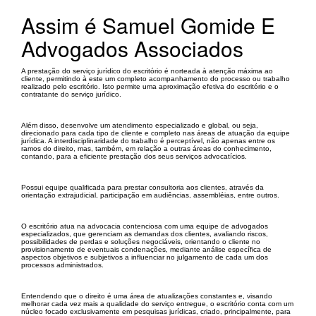
Assim é Samuel Gomide E
Advogados Associados
A prestação do serviço jurídico do escritório é norteada à atenção máxima ao
cliente, permitindo à este um completo acompanhamento do processo ou trabalho
realizado pelo escritório. Isto permite uma aproximação efetiva do escritório e o
contratante do serviço jurídico.
Além disso, desenvolve um atendimento especializado e global, ou seja,
direcionado para cada tipo de cliente e completo nas áreas de atuação da equipe
jurídica. A interdisciplinaridade do trabalho é perceptível, não apenas entre os
ramos do direito, mas, também, em relação a outras áreas do conhecimento,
contando, para a eficiente prestação dos seus serviços advocatícios.
Possui equipe qualificada para prestar consultoria aos clientes, através da
orientação extrajudicial, participação em audiências, assembléias, entre outros.
O escritório atua na advocacia contenciosa com uma equipe de advogados
especializados, que gerenciam as demandas dos clientes, avaliando riscos,
possibilidades de perdas e soluções negociáveis, orientando o cliente no
provisionamento de eventuais condenações, mediante análise específica de
aspectos objetivos e subjetivos a influenciar no julgamento de cada um dos
processos administrados.
Entendendo que o direito é uma área de atualizações constantes e, visando
melhorar cada vez mais a qualidade do serviço entregue, o escritório conta com um
núcleo focado exclusivamente em pesquisas jurídicas, criado, principalmente, para