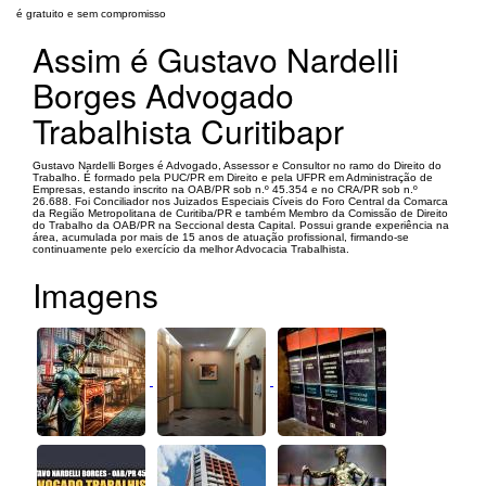
é gratuito e sem compromisso
Assim é Gustavo Nardelli
Borges Advogado
Trabalhista Curitibapr
Gustavo Nardelli Borges é Advogado, Assessor e Consultor no ramo do Direito do
Trabalho. É formado pela PUC/PR em Direito e pela UFPR em Administração de
Empresas, estando inscrito na OAB/PR sob n.º 45.354 e no CRA/PR sob n.º
26.688. Foi Conciliador nos Juizados Especiais Cíveis do Foro Central da Comarca
da Região Metropolitana de Curitiba/PR e também Membro da Comissão de Direito
do Trabalho da OAB/PR na Seccional desta Capital. Possui grande experiência na
área, acumulada por mais de 15 anos de atuação profissional, firmando-se
continuamente pelo exercício da melhor Advocacia Trabalhista.
Imagens