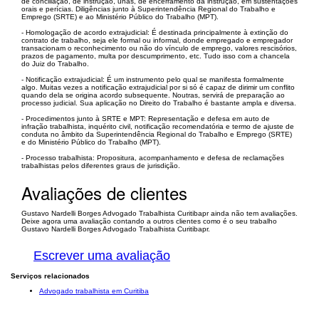
de conciliação, de instrução, unas, de encerramento da instrução, em sustentações
orais e perícias. Diligências junto à Superintendência Regional do Trabalho e
Emprego (SRTE) e ao Ministério Público do Trabalho (MPT).
- Homologação de acordo extrajudicial: É destinada principalmente à extinção do
contrato de trabalho, seja ele formal ou informal, donde empregado e empregador
transacionam o reconhecimento ou não do vínculo de emprego, valores rescisórios,
prazos de pagamento, multa por descumprimento, etc. Tudo isso com a chancela
do Juiz do Trabalho.
- Notificação extrajudicial: É um instrumento pelo qual se manifesta formalmente
algo. Muitas vezes a notificação extrajudicial por si só é capaz de dirimir um conflito
quando dela se origina acordo subsequente. Noutras, servirá de preparação ao
processo judicial. Sua aplicação no Direito do Trabalho é bastante ampla e diversa.
- Procedimentos junto à SRTE e MPT: Representação e defesa em auto de
infração trabalhista, inquérito civil, notificação recomendatória e termo de ajuste de
conduta no âmbito da Superintendência Regional do Trabalho e Emprego (SRTE)
e do Ministério Público do Trabalho (MPT).
- Processo trabalhista: Propositura, acompanhamento e defesa de reclamações
trabalhistas pelos diferentes graus de jurisdição.
Avaliações de clientes
Gustavo Nardelli Borges Advogado Trabalhista Curitibapr ainda não tem avaliações.
Deixe agora uma avaliação contando a outros clientes como é o seu trabalho
Gustavo Nardelli Borges Advogado Trabalhista Curitibapr.
Escrever uma avaliação
Serviços relacionados
Advogado trabalhista em Curitiba