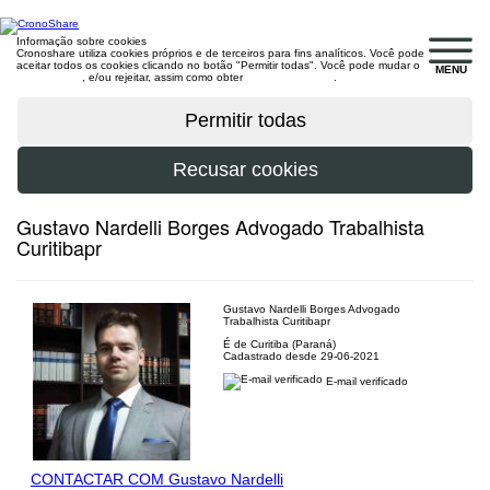
Informação sobre cookies
Cronoshare utiliza cookies próprios e de terceiros para fins analíticos. Você pode
aceitar todos os cookies clicando no botão "Permitir todas". Você pode mudar o
MENU
configuração
, e/ou rejeitar, assim como obter
mais informações
.
Gustavo Nardelli Borges Advogado Trabalhista
Curitibapr
Gustavo Nardelli Borges Advogado
Trabalhista Curitibapr
É de Curitiba (Paraná)
Cadastrado desde 29-06-2021
E-mail verificado
CONTACTAR COM Gustavo Nardelli