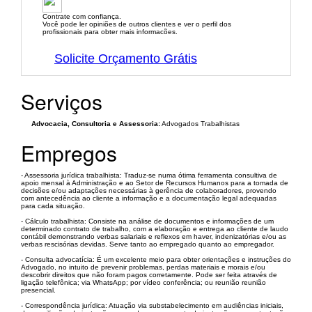
Contrate com confiança.
Você pode ler opiniões de outros clientes e ver o perfil dos
profissionais para obter mais informacões.
Solicite Orçamento Grátis
Serviços
Advocacia, Consultoria e Assessoria:
Advogados Trabalhistas
Empregos
- Assessoria jurídica trabalhista: Traduz-se numa ótima ferramenta consultiva de
apoio mensal à Administração e ao Setor de Recursos Humanos para a tomada de
decisões e/ou adaptações necessárias à gerência de colaboradores, provendo
com antecedência ao cliente a informação e a documentação legal adequadas
para cada situação.
- Cálculo trabalhista: Consiste na análise de documentos e informações de um
determinado contrato de trabalho, com a elaboração e entrega ao cliente de laudo
contábil demonstrando verbas salariais e reflexos em haver, indenizatórias e/ou as
verbas rescisórias devidas. Serve tanto ao empregado quanto ao empregador.
- Consulta advocatícia: É um excelente meio para obter orientações e instruções do
Advogado, no intuito de prevenir problemas, perdas materiais e morais e/ou
descobrir direitos que não foram pagos corretamente. Pode ser feita através de
ligação telefônica; via WhatsApp; por vídeo conferência; ou reunião reunião
presencial.
- Correspondência jurídica: Atuação via substabelecimento em audiências iniciais,