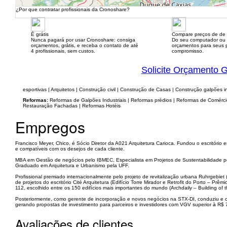
¿Por que contratar profissionais da Cronoshare?
É grátis
Compare preços de de 
Nunca pagará por usar Cronoshare: consiga
Do seu computador ou
orçamentos, grátis, e receba o contato de até
orçamentos para seus p
4 profissionais, sem custos.
compromisso.
Solicite Orçamento G
esportivas | Arquitetos | Construção civil | Construção de Casas | Construção galpões i
Reformas:
Reformas de Galpões Industriais | Reformas prédios | Reformas de Comércio
Restauração Fachadas | Reformas Hotéis
Empregos
Francisco Meyer, Chico, é Sócio Diretor da A021 Arquitetura Carioca. Fundou o escritório
e compatíveis com os desejos de cada cliente.
MBA em Gestão de negócios pelo IBMEC, Especialista em Projetos de Sustentabilidade p
Graduado em Arquitetura e Urbanismo pela UFF.
Profissional premiado internacionalmente pelo projeto de revitalização urbana Ruhrge
de projetos do escritório Cité Arquitetura (Edifício Torre Mirador e Retrofit do Porto – P
112, escolhido entre os 150 edifícios mais importantes do mundo (Archdaily – Building of t
Posteriormente, como gerente de incorporação e novos negócios na STX-DI, conduziu e 
gerando propostas de investimento para parceiros e investidores com VGV superior à R$ 
Avaliações de clientes