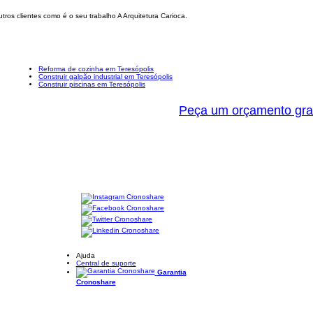
ros clientes como é o seu trabalho A Arquitetura Carioca.
Reforma de cozinha em Teresópolis
Construir galpão industrial em Teresópolis
Construir piscinas em Teresópolis
Peça um orçamento gra
Ajuda
Central de suporte
Garantia
Cronoshare