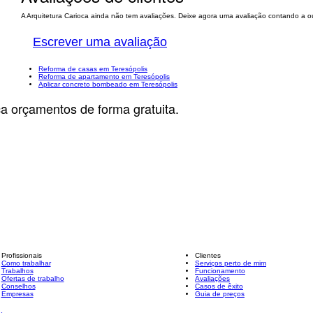
A Arquitetura Carioca ainda não tem avaliações. Deixe agora uma avaliação contando a out
Escrever uma avaliação
Reforma de casas em Teresópolis
Reforma de apartamento em Teresópolis
Aplicar concreto bombeado em Teresópolis
ça orçamentos de forma gratuita.
Profissionais
Clientes
Como trabalhar
Serviços perto de mim
Trabalhos
Funcionamento
Ofertas de trabalho
Avaliações
Conselhos
Casos de êxito
Empresas
Guia de preços