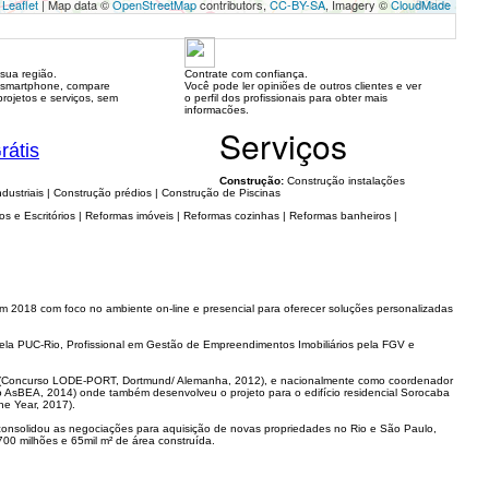
Leaflet
| Map data ©
OpenStreetMap
contributors,
CC-BY-SA
, Imagery ©
CloudMade
sua região.
Contrate com confiança.
 smartphone, compare
Você pode ler opiniões de outros clientes e ver
rojetos e serviços, sem
o perfil dos profissionais para obter mais
informacões.
Serviços
rátis
Construção:
Construção instalações
ndustriais | Construção prédios | Construção de Piscinas
s e Escritórios | Reformas imóveis | Reformas cozinhas | Reformas banheiros |
 em 2018 com foco no ambiente on-line e presencial para oferecer soluções personalizadas
ela PUC-Rio, Profissional em Gestão de Empreendimentos Imobiliários pela FGV e
biet (Concurso LODE-PORT, Dortmund/ Alemanha, 2012), e nacionalmente como coordenador
rêmio AsBEA, 2014) onde também desenvolveu o projeto para o edifício residencial Sorocaba
he Year, 2017).
consolidou as negociações para aquisição de novas propriedades no Rio e São Paulo,
700 milhões e 65mil m² de área construída.