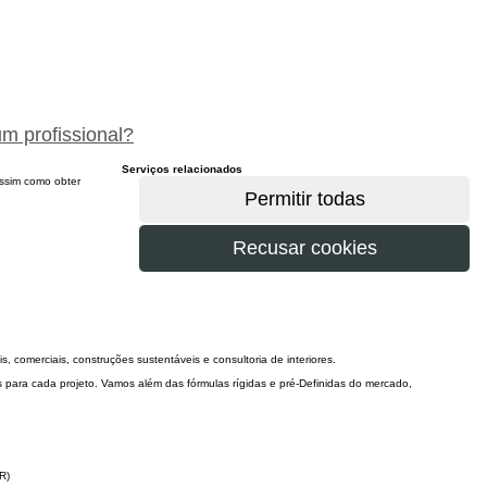
peça um orçamento gratuitamente
um profissional?
Serviços relacionados
 assim como obter
s, comerciais, construções sustentáveis e consultoria de interiores.
para cada projeto. Vamos além das fórmulas rígidas e pré-Definidas do mercado,
R)