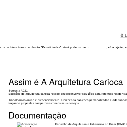
é 
dos os cookies clicando no botão "Permitir todas". Você pode mudar o
configuração
, e/ou rejeitar,
Assim é A Arquitetura Carioca
Somos a A021
Escritório de arquitetura carioca focado em desenvolver soluções para reformas residenciai
Trabalhamos online e presencialmente, oferecendo soluções personalizadas e adequadas 
traçando propostas compatíveis com os seus desejos.
Documentação
Conselho de Arquitetura e Urbanismo do Brasil (CAU/B