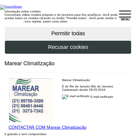
Informação sobre cookies
Cronoshare utiliza cookies próprios e de terceiros para fins analíticos. Você pode
aceitar todos os cookies clicando no botão "Permitir todas". Você pode mudar o
MENU
configuração
, e/ou rejeitar, assim como obter
mais informações
.
Marear Climatização
Marear Climatização
É de Rio de Janeiro (Rio de Janeiro)
Cadastrado desde 28-05-2018
E-mail verificado
CONTACTAR COM Marear Climatização
é gratuito e sem compromisso