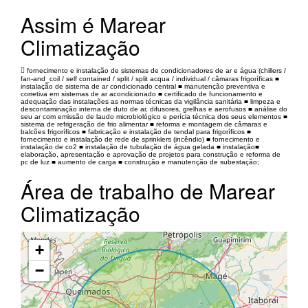
Assim é Marear
Climatização
 fornecimento e instalação de sistemas de condicionadores de ar e água (chillers /
fan-and_coil / self contained / split / split acqua / individual / câmaras frigoríficas ■
instalação de sistema de ar condicionado central ■ manutenção preventiva e
corretiva em sistemas de ar acondicionado ■ certificado de funcionamento e
adequação das instalações as normas técnicas da vigilância sanitária ■ limpeza e
descontaminação interna de duto de ar, difusores, grelhas e aerofusos ■ análise do
seu ar com emissão de laudo microbiológico e perícia técnica dos seus elementos ■
sistema de refrigeração de frio alimentar ■ reforma e montagem de câmaras e
balcões frigoríficos ■ fabricação e instalação de tendal para frigoríficos ■
fornecimento e instalação de rede de sprinklers (incêndio) ■ fornecimento e
instalação de co2 ■ instalação de tubulação de água gelada ■ instalação■
elaboração, apresentação e aprovação de projetos para construção e reforma de
pc de luz ■ aumento de carga ■ construção e manutenção de subestação;
Área de trabalho de Marear
Climatização
+
−