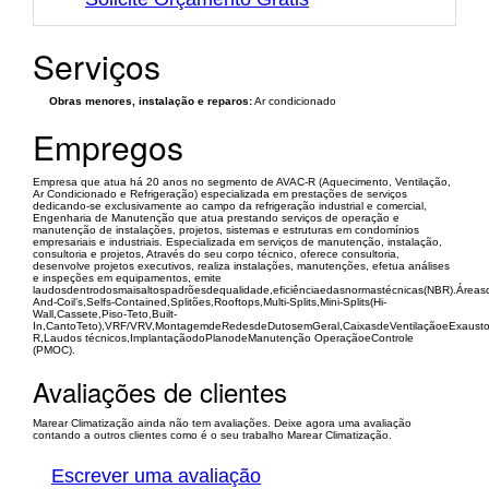
Serviços
Obras menores, instalação e reparos:
Ar condicionado
Empregos
Empresa que atua há 20 anos no segmento de AVAC-R (Aquecimento, Ventilação,
Ar Condicionado e Refrigeração) especializada em prestações de serviços
dedicando-se exclusivamente ao campo da refrigeração industrial e comercial,
Engenharia de Manutenção que atua prestando serviços de operação e
manutenção de instalações, projetos, sistemas e estruturas em condomínios
empresariais e industriais. Especializada em serviços de manutenção, instalação,
consultoria e projetos, Através do seu corpo técnico, oferece consultoria,
desenvolve projetos executivos, realiza instalações, manutenções, efetua análises
e inspeções em equipamentos, emite
laudosdentrodosmaisaltospadrõesdequalidade,eficiênciaedasnormastécnicas(NBR).Áreas
And-Coil’s,Selfs-Contained,Splitões,Rooftops,Multi-Splits,Mini-Splits(Hi-
Wall,Cassete,Piso-Teto,Built-
In,CantoTeto),VRF/VRV,MontagemdeRedesdeDutosemGeral,CaixasdeVentilaçãoeExaustore
R,Laudos técnicos,ImplantaçãodoPlanodeManutenção OperaçãoeControle
(PMOC).
Avaliações de clientes
Marear Climatização ainda não tem avaliações. Deixe agora uma avaliação
contando a outros clientes como é o seu trabalho Marear Climatização.
Escrever uma avaliação