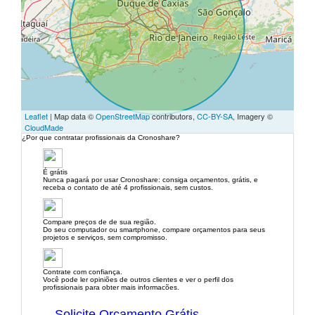
Leaflet
| Map data ©
OpenStreetMap
contributors,
CC-BY-SA
, Imagery ©
CloudMade
¿Por que contratar profissionais da Cronoshare?
É grátis
Nunca pagará por usar Cronoshare: consiga orçamentos, grátis, e
receba o contato de até 4 profissionais, sem custos.
Compare preços de de sua região.
Do seu computador ou smartphone, compare orçamentos para seus
projetos e serviços, sem compromisso.
Contrate com confiança.
Você pode ler opiniões de outros clientes e ver o perfil dos
profissionais para obter mais informacões.
Solicite Orçamento Grátis