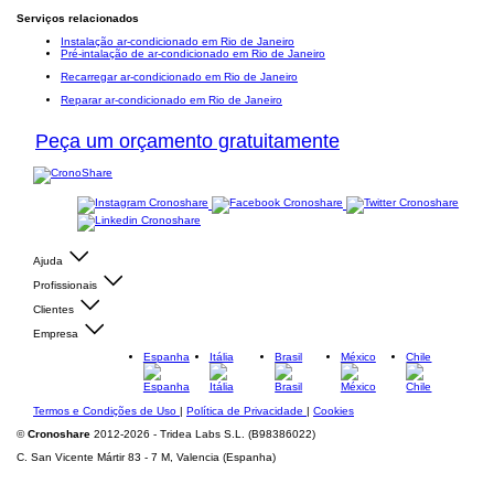
Serviços relacionados
Instalação ar-condicionado em Rio de Janeiro
Pré-intalação de ar-condicionado em Rio de Janeiro
Recarregar ar-condicionado em Rio de Janeiro
Reparar ar-condicionado em Rio de Janeiro
Peça um orçamento gratuitamente
Ajuda
Profissionais
Clientes
Empresa
Espanha
Itália
Brasil
México
Chile
Termos e Condições de Uso
|
Política de Privacidade
|
Cookies
©
Cronoshare
2012-2026 - Tridea Labs S.L. (B98386022)
C. San Vicente Mártir 83 - 7 M, Valencia (Espanha)