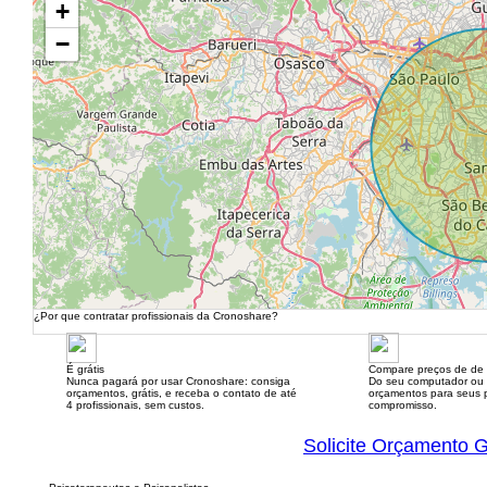
+
−
¿Por que contratar profissionais da Cronoshare?
É grátis
Compare preços de de 
Nunca pagará por usar Cronoshare: consiga
Do seu computador ou
orçamentos, grátis, e receba o contato de até
orçamentos para seus p
4 profissionais, sem custos.
compromisso.
Solicite Orçamento G