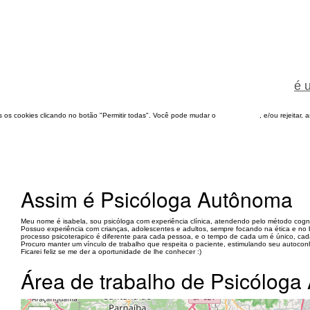
é 
dos os cookies clicando no botão "Permitir todas". Você pode mudar o
configuração
, e/ou rejeitar,
Assim é Psicóloga Autônoma
Meu nome é isabela, sou psicóloga com experiência clínica, atendendo pelo método cogn
Possuo experiência com crianças, adolescentes e adultos, sempre focando na ética e n
processo psicoterapico é diferente para cada pessoa, e o tempo de cada um é único, cada 
Procuro manter um vínculo de trabalho que respeita o paciente, estimulando seu autoco
Ficarei feliz se me der a oportunidade de lhe conhecer :)
Área de trabalho de Psicólog