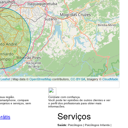
Leaflet
| Map data ©
OpenStreetMap
contributors,
CC-BY-SA
, Imagery ©
CloudMade
sua região.
Contrate com confiança.
 smartphone, compare
Você pode ler opiniões de outros clientes e ver
rojetos e serviços, sem
o perfil dos profissionais para obter mais
informacões.
Serviços
rátis
Saúde:
Psicólogos | Psicólogos Infantis |