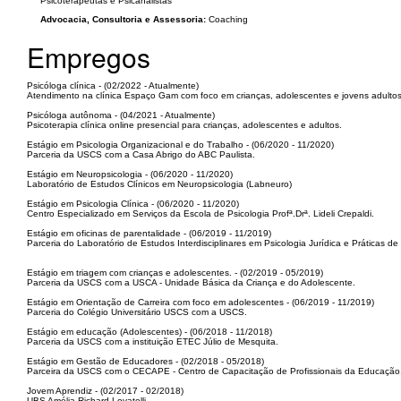
Psicoterapeutas e Psicanalistas
Advocacia, Consultoria e Assessoria:
Coaching
Empregos
Psicóloga clínica - (02/2022 - Atualmente)
Atendimento na clínica Espaço Gam com foco em crianças, adolescentes e jovens adultos
Psicóloga autônoma - (04/2021 - Atualmente)
Psicoterapia clínica online presencial para crianças, adolescentes e adultos.
Estágio em Psicologia Organizacional e do Trabalho - (06/2020 - 11/2020)
Parceria da USCS com a Casa Abrigo do ABC Paulista.
Estágio em Neuropsicologia - (06/2020 - 11/2020)
Laboratório de Estudos Clínicos em Neuropsicologia (Labneuro)
Estágio em Psicologia Clínica - (06/2020 - 11/2020)
Centro Especializado em Serviços da Escola de Psicologia Profª.Drª. Lideli Crepaldi.
Estágio em oficinas de parentalidade - (06/2019 - 11/2019)
Parceria do Laboratório de Estudos Interdisciplinares em Psicologia Jurídica e Práticas 
Estágio em triagem com crianças e adolescentes. - (02/2019 - 05/2019)
Parceria da USCS com a USCA - Unidade Básica da Criança e do Adolescente.
Estágio em Orientação de Carreira com foco em adolescentes - (06/2019 - 11/2019)
Parceria do Colégio Universitário USCS com a USCS.
Estágio em educação (Adolescentes) - (06/2018 - 11/2018)
Parceria da USCS com a instituição ETEC Júlio de Mesquita.
Estágio em Gestão de Educadores - (02/2018 - 05/2018)
Parceira da USCS com o CECAPE - Centro de Capacitação de Profissionais da Educação
Jovem Aprendiz - (02/2017 - 02/2018)
UBS Amélia Richard Lovatelli