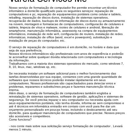
Nosso serviço de formatação de computador lhe permite encontrar um técnico
informático a domicílio qualificado para os seguintes serviços: reparação de
computadores e pc, reparação de equipamentos portáteis como celular e tablets,
reballing, reparação de discos duros, instalação de sistemas operativos,
recuperacão de dados, backups de informação de discos duros ou armazenamento
na núvem, montagem e formatacao de computadores, configuracão de celulares e
tablets, limpeza de vírus e malware, rooteo de celulares e android, liberação de
smartphone, manutenção informática, assessoria na compra de equipamentos
informáticos, instalação de rede wi-fi, configuracão de routers, instalação de redes
informáticas, instalação de office (word, excel e powerpoint), substituição e
instalação de peças do computador, etc.
O serviço de reparação de computadores é em domicílio, no horário e data que
seja de sua preferência.
Nossos técnicos informáticos são profissionais com anos de experiência e poderão
te aconselhar sobre qualquer dúvida relacionada com computadores e tecnologia
da informação.
Trabalhamos com a maioria dos sistemas operativos do mercado, como windows 7,
8, 10, linux, mac, windows xp, etc.
Se necessita instalar um software adicional para o melhor funcionamento das
tarefas desenvolvidas por sua equipe, contamos com uma grande quantidade de
softwares que nossos técnicos poderão instalar rápidamente em seus
computadores. Nossos profissionais são capacitadados para detectar erros e
problemas, reparamos e substituímos peças e fazemos manutenção técnica
interna.
Além disso, o serviço de formatação de computadores também engloba a
reinstalação de sistemas operativos, software de gestão, aplicações e sistemas de
segurança. Se você precisa reparar o seu computador ou necessita ajuda com
seus equipamententos portáteis, não tenha dúvida, informe-se sem compromisso e
até 4 técnicos em informática entrarão em contato com você para lhe dar um
orçamento personalizado em poucas horas, incluindo o deslocamento até seu
domicílio, para qualquer manutenção de computadores que precise. Nossos preços
são acessíveis e competitivos.
Como funciona?
- nos conte mais sobre sua solicitação serviço formatação de computador . Levará
menos 1 minuto.