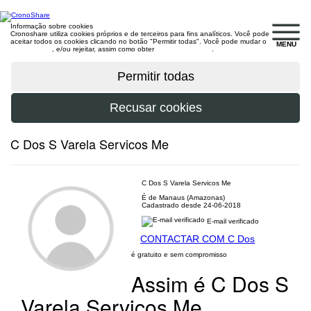
Informação sobre cookies
Cronoshare utiliza cookies próprios e de terceiros para fins analíticos. Você pode
aceitar todos os cookies clicando no botão "Permitir todas". Você pode mudar o
MENU
configuração
, e/ou rejeitar, assim como obter
mais informações
.
C Dos S Varela Servicos Me
C Dos S Varela Servicos Me
É de Manaus (Amazonas)
Cadastrado desde 24-06-2018
E-mail verificado
CONTACTAR COM C Dos
é gratuito e sem compromisso
Assim é C Dos S
Varela Servicos Me