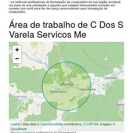
- os melhores profissionais de formatação de computador de sua região receberá
um aviso de sua solicitação e aqueles que estejam interessados entrarão em
contato com você para lhe dar preço personalizado para formatação de
computador.
Área de trabalho de C Dos S
Varela Servicos Me
+
−
Leaflet
| Map data ©
OpenStreetMap
contributors,
CC-BY-SA
, Imagery ©
CloudMade
¿Por que contratar profissionais da Cronoshare?