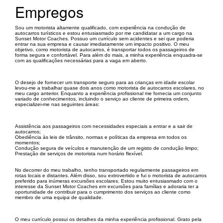
Empregos
Sou um motorista altamente qualificado, com experiência na condução de
autocarros turísticos e estou entusiasmado por me candidatar a um cargo na
Sunset Motor Coaches. Possuo um currículo sem acidentes e sei que poderia
entrar na sua empresa e causar imediatamente um impacto positivo. O meu
objetivo, como motorista de autocarros, é transportar todos os passageiros de
forma segura e confortável. Para além do mais, a minha experiência enquadra-se
com as qualificações necessárias para a vaga em aberto.
O desejo de fornecer um transporte seguro para as crianças em idade escolar
levou-me a trabalhar quase dois anos como motorista de autocarros escolares, no
meu cargo anterior. Enquanto a experiência profissional me fornecia um conjunto
variado de conhecimentos, incluindo o serviço ao cliente de primeira ordem,
especializei-me nas seguintes áreas:
Assistência aos passageiros com necessidades especiais a entrar e a sair de
autocarros;
Obediência às leis de trânsito, normas e políticas da empresa em todos os
momentos;
Condução segura de veículos e manutenção de um registo de condução limpo;
Prestação de serviços de motorista num horário flexível.
No decorrer do meu trabalho, tenho transportado regularmente passageiros em
rotas locais e distantes. Além disso, sou extrovertido e fui o motorista de autocarros
preferido para inúmeras excursões escolares. Estou muito entusiasmado com o
interesse da Sunset Motor Coaches em excursões para famílias e adoraria ter a
oportunidade de contribuir para o cumprimento dos serviços ao cliente como
membro de uma equipa de qualidade.
O meu currículo possui os detalhes da minha experiência profissional. Grato pela