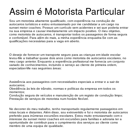
Assim é Motorista Particular
Sou um motorista altamente qualificado, com experiência na condução de
autocarros turísticos e estou entusiasmado por me candidatar a um cargo na
sunset motor coaches. Possuo um currículo sem acidentes e sei que poderia entrar
na sua empresa e causar imediatamente um impacto positivo. O meu objetivo,
como motorista de autocarros, é transportar todos os passageiros de forma segura
e confortável. Para além do mais, a minha experiência enquadra-Se com as
qualificações necessárias para a vaga em aberto.
O desejo de fornecer um transporte seguro para as crianças em idade escolar
levou-Me a trabalhar quase dois anos como motorista de autocarros escolares, no
meu cargo anterior. Enquanto a experiência profissional me fornecia um conjunto
variado de conhecimentos, incluindo o serviço ao cliente de primeira ordem,
especializei-Me nas seguintes áreas:
Assistência aos passageiros com necessidades especiais a entrar e a sair de
autocarros;
Obediência às leis de trânsito, normas e políticas da empresa em todos os
momentos;
Condução segura de veículos e manutenção de um registo de condução limpo;
Prestação de serviços de motorista num horário flexível.
No decorrer do meu trabalho, tenho transportado regularmente passageiros em
rotas locais e distantes. Além disso, sou extrovertido e fui o motorista de autocarros
preferido para inúmeras excursões escolares. Estou muito entusiasmado com o
interesse da sunset motor coaches em excursões para famílias e adoraria ter a
oportunidade de contribuir para o cumprimento dos serviços ao cliente como
membro de uma equipa de qualidade.