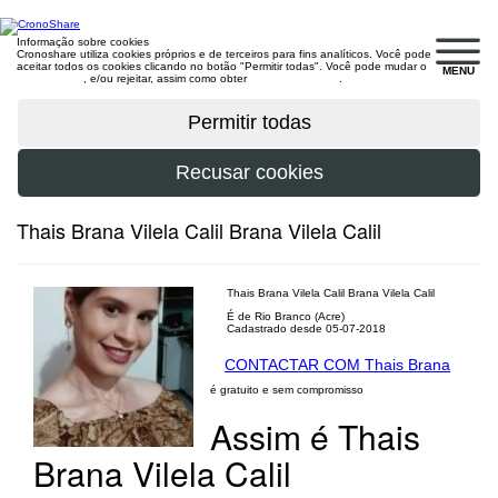
Informação sobre cookies
Cronoshare utiliza cookies próprios e de terceiros para fins analíticos. Você pode
aceitar todos os cookies clicando no botão "Permitir todas". Você pode mudar o
MENU
configuração
, e/ou rejeitar, assim como obter
mais informações
.
Thais Brana Vilela Calil Brana Vilela Calil
Thais Brana Vilela Calil Brana Vilela Calil
É de Rio Branco (Acre)
Cadastrado desde 05-07-2018
CONTACTAR COM Thais Brana
é gratuito e sem compromisso
Assim é Thais
Brana Vilela Calil