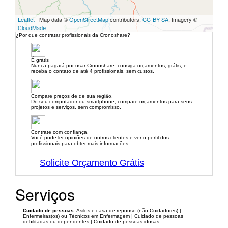
Leaflet
| Map data ©
OpenStreetMap
contributors,
CC-BY-SA
, Imagery ©
CloudMade
¿Por que contratar profissionais da Cronoshare?
É grátis
Nunca pagará por usar Cronoshare: consiga orçamentos, grátis, e
receba o contato de até 4 profissionais, sem custos.
Compare preços de de sua região.
Do seu computador ou smartphone, compare orçamentos para seus
projetos e serviços, sem compromisso.
Contrate com confiança.
Você pode ler opiniões de outros clientes e ver o perfil dos
profissionais para obter mais informacões.
Solicite Orçamento Grátis
Serviços
Cuidado de pessoas:
Asilos e casa de repouso (não Cuidadores) |
Enfermeiras(os) ou Técnicos em Enfermagem | Cuidado de pessoas
debilitadas ou dependentes | Cuidado de pessoas idosas