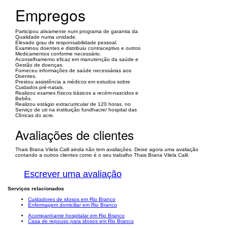
Empregos
Participou ativamente num programa de garantia da
Qualidade numa unidade.
Elevado grau de responsabilidade pessoal.
Examinou doentes e distribuiu contraceptivo e outros
Medicamentos conforme necessário.
Aconselhamento eficaz em manutenção da saúde e
Gestão de doenças.
Forneceu informações de saúde necessárias aos
Doentes.
Prestou assistência a médicos em estudos sobre
Cuidados pré-natais.
Realizou exames físicos básicos a recém-nascidos e
Bebês.
Realizou estágio extracurricular de 120 horas, no
Serviço de uti na instituição fundhacre/ hospital das
Clínicas do acre.
Avaliações de clientes
Thais Brana Vilela Calil ainda não tem avaliações. Deixe agora uma avaliação
contando a outros clientes como é o seu trabalho Thais Brana Vilela Calil.
Escrever uma avaliação
Serviços relacionados
Cuidadores de idosos em Rio Branco
Enfermagem domiciliar em Rio Branco
Acompanhante hospitalar em Rio Branco
Casa de repouso para idosos em Rio Branco