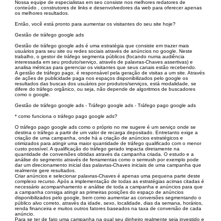
Nossa equipe de especialistas em seo consiste nos melhores redatores de
conteúdo , construtores de links e desenvolvedores da web para oferecer apenas
os melhores resultados.
Então, você está pronto para aumentar os visitantes do seu site hoje?
Gestão de tráfego google ads
Gestão de tráfego google ads é uma estratégia que consiste em trazer mais
usuários para seu site ou redes sociais através de anúncios no google. Neste
trabalho, o gestor de tráfego segmenta públicos (focando numa audiência
interessada em seu produto/serviço, através de palavras-Chaves assertivas) e
analisa métricas para gerenciar os visitantes que seus canais estão recebendo.
A gestão de tráfego pago, é responsável pela geração de visitas a um site. Através
de ações de publicidade paga nos espaços disponibilizados pelo google os
resultados das buscas dos usuários por produtos/serviços, está modalidade, se
difere do tráfego orgânico, ou seja, não depende de algoritmos de buscadores
como o google.
Gestão de tráfego google ads - Tráfego google ads - Tráfego pago google ads
* como funciona o tráfego pago google ads?
O tráfego pago google ads como o próprio no me sugere é um serviço onde se
destina o tráfego a partir de um valor de recarga depositado. Entretanto exige a
criação de uma campanha, onde há a criação de anúncios estratégicos e
otimizados para atingir uma maior quantidade de tráfego qualificado com o menor
custo possível. A qualificação do tráfego gerado impacta diretamente na
quantidade de conversões obtidas através da campanha criada. O estudo e a
análise do segmento através de ferramentas como o semrush por exemplo pode
dar um direcionamento inicial das palavras-Chaves iniciais de uma campanha que
realmente gere resultados.
Criar anúncios e selecionar palavras-Chaves é apenas uma pequena parte deste
complexo recurso. Após a implementação de todas as estratégias acimas citadas é
necessário acompanhamento e análise de toda a campanha e anúncios para que
a campanha consiga atingir as primeiras posições do espaço de anúncios
disponibilizados pelo google, bem como aumentar as conversões segmentando o
público alvo correto, através da idade, sexo, localidade, dias da semana, horários,
renda financeira e muitos outros fatores baseados na taxa de conversão de cada
anúncio.
Para se ter de fato uma campanha na qual seu dinheiro realmente seja investido e