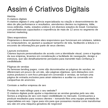
Assim é Criativos Digitais
História
A criativos digitais
A criativos digitais é uma agência especializada na criação e desenvolvimento de
sites de alta performance e resultados, atendemos clientes na inglaterra, itália,
nova zelândia, malta, estados unidos e em diversos estados do brasil. Contamos
com profissionais capacitados e experiência de mais de 12 anos no segmento de
internet marketing.
Sites responsivos
Projetamos e desenvolvemos sites responsivos que funcionam em celulares, tablets
ou computadores, se ajustam a qualquer tamanho de tela, facilitando a leitura e o
encontro de informações por parte de seus clientes.
Layouts exclusivos
Criamos layouts personalizados de acordo com a identidade visual, cores e logotipo
da sua empresa, levamos em consideração a facilidade de navegação, design e
estrutura, que são detalhadamente pensados para transmitir mais confiança e
credibilidade.
Páginas de vendas
As famosas landing pages, como são denominadas as páginas de vendas, se
diferenciam um pouco de um site, são páginas objetivas, sem distrações com
outros produtos e com foco principal em conversão e vendas, se tornam uma
página de entrada exclusiva para atrair visitantes e auxiliar na conversão em
campanhas de anúncios.
Contrate a melhor empresa de seo
Precisa de mais tráfego para o seu website?
O criativos digitais pode ajudar a impulsionar as vendas geradas pelo seu site.
Somos a empresa de seo com maior credibilidade no mercado. Continuamos a
produzir resultados para nossos clientes – tornando-Nos uma equipe premiada de
especialistas em seo. Ligue para nós para que possamos mostrar como transformar
seu site em uma máquina geradora de negócios!