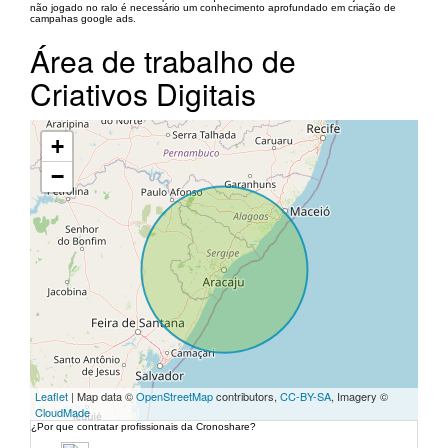
não jogado no ralo é necessário um conhecimento aprofundado em criação de
campahas google ads.
Área de trabalho de
Criativos Digitais
+
−
Leaflet
| Map data ©
OpenStreetMap
contributors,
CC-BY-SA
, Imagery ©
CloudMade
¿Por que contratar profissionais da Cronoshare?