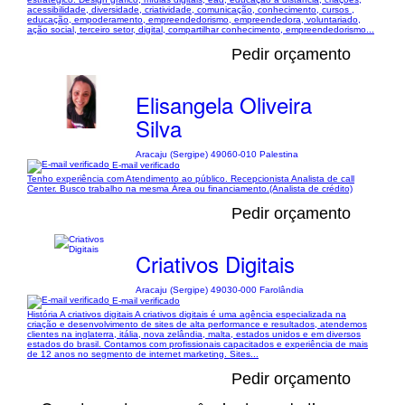
acessibilidade, diversidade, criatividade, comunicação, conhecimento, cursos ,
educação, empoderamento, empreendedorismo, empreendedora, voluntariado,
ação social, terceiro setor, digital, compartilhar conhecimento, empreendedorismo...
Pedir orçamento
Elisangela Oliveira
Silva
Aracaju (Sergipe) 49060-010 Palestina
E-mail verificado
Tenho experiência com Atendimento ao público. Recepcionista Analista de call
Center. Busco trabalho na mesma Área ou financiamento.(Analista de crédito)
Pedir orçamento
Criativos Digitais
Aracaju (Sergipe) 49030-000 Farolândia
E-mail verificado
História A criativos digitais A criativos digitais é uma agência especializada na
criação e desenvolvimento de sites de alta performance e resultados, atendemos
clientes na inglaterra, itália, nova zelândia, malta, estados unidos e em diversos
estados do brasil. Contamos com profissionais capacitados e experiência de mais
de 12 anos no segmento de internet marketing. Sites...
Pedir orçamento