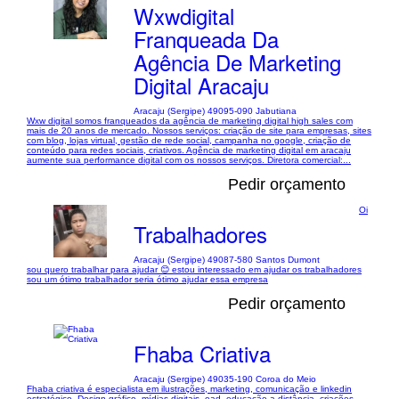
Wxwdigital
Franqueada Da
Agência De Marketing
Digital Aracaju
Aracaju (Sergipe) 49095-090 Jabutiana
Wxw digital somos franqueados da agência de marketing digital high sales com
mais de 20 anos de mercado. Nossos serviços: criação de site para empresas, sites
com blog, lojas virtual, gestão de rede social, campanha no google, criação de
conteúdo para redes sociais, criativos. Agência de marketing digital em aracaju
aumente sua performance digital com os nossos serviços. Diretora comercial:...
Pedir orçamento
Oi
Trabalhadores
Aracaju (Sergipe) 49087-580 Santos Dumont
sou quero trabalhar para ajudar 😊 estou interessado em ajudar os trabalhadores
sou um ótimo trabalhador seria ótimo ajudar essa empresa
Pedir orçamento
Fhaba Criativa
Aracaju (Sergipe) 49035-190 Coroa do Meio
Fhaba criativa é especialista em ilustrações, marketing, comunicação e linkedin
estratégico. Design gráfico, mídias digitais, ead, educação a distância, criações,