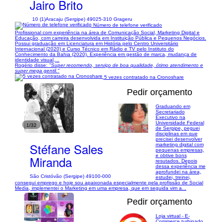
Jairo Brito
10 (1)
Aracaju (Sergipe) 49025-310 Grageru
Número de telefone verificado
Profissional com experiência na área de Comunicação Social, Marketing Digital e
Educação, com carreira desenvolvida em Instituição Pública e Pequenos Negócios.
Possui graduação em Licenciatura em História pelo Centro Universitário
Internacional (2020) e Curso Técnico em Rádio e TV pelo Instituto do
Conhecimento da Bahia (2020). Experiência em gestão de marca, mudança de
identidade visual,...
Rogério disse:
"Super recomendo, serviço de boa qualidade, ótimo atendimento e
super mega gentil."
5 vezes contratado na Cronoshare
Pedir orçamento
Graduando em
Secretariado
Executivo na
Universidade Federal
1/32
de Sergipe, peguei
disciplinas em que
precisei desenvolver
Stéfane Sales
marketing digital com
pequenas empresas,
e obtive bons
Miranda
resutados. Depois
dessa experiência me
aprofundei na área,
São Cristóvão (Sergipe) 49100-000
estudei, treinei,
consegui emprego e hoje sou apaixonada especialmente pela profissão de Social
Media, implementei o Marketing em uma empresa, que em seguida vim a...
Pedir orçamento
Loja virtual - E-
Commerce turbinado