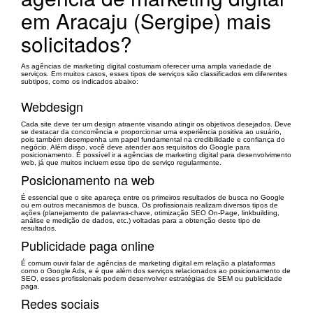
em Aracaju (Sergipe) mais
solicitados?
As agências de marketing digital costumam oferecer uma ampla variedade de
serviços. Em muitos casos, esses tipos de serviços são classificados em diferentes
subtipos, como os indicados abaixo:
Webdesign
Cada site deve ter um design atraente visando atingir os objetivos desejados. Deve
se destacar da concorrência e proporcionar uma experiência positiva ao usuário,
pois também desempenha um papel fundamental na credibilidade e confiança do
negócio. Além disso, você deve atender aos requisitos do Google para
posicionamento. É possível ir a agências de marketing digital para desenvolvimento
web, já que muitos incluem esse tipo de serviço regularmente.
Posicionamento na web
É essencial que o site apareça entre os primeiros resultados de busca no Google
ou em outros mecanismos de busca. Os profissionais realizam diversos tipos de
ações (planejamento de palavras-chave, otimização SEO On-Page, linkbuilding,
análise e medição de dados, etc.) voltadas para a obtenção deste tipo de
resultados.
Publicidade paga online
É comum ouvir falar de agências de marketing digital em relação a plataformas
como o Google Ads, e é que além dos serviços relacionados ao posicionamento de
SEO, esses profissionais podem desenvolver estratégias de SEM ou publicidade
paga.
Redes sociais