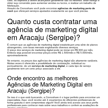
caso, os objetivos a serem alcançados geralmente são os mesmos: atrair tráfego e
obter sua conversão para aumentar vendas ou lucros, e realizar um trabalho de
fidelização.
Através da Cronoshare você pode encontrar
agências de marketing perto de
você
que ofereçam serviços ajustados exatamente ao que você precisa.
Quanto custa contratar uma
agência de marketing digital
em Aracaju (Sergipe)?
É comum que as agências de marketing digital estabeleçam uma série de planos
abrangentes, com taxas mensais englobando diversos serviços.
O preço dos serviços de marketing digital pode se iniciar em R$ 600 por mês.
Embora seja possível encontrar preços entre R$ 1.500/mês e R$ 5.000/mês,
aproximadamente.
No entanto, os preços das agências de marketing digital são altamente variáveis.
Muitas vezes é oferecida a possibilidade de contratação, individual ou
pontualmente, de um
serviço de marketing digital
, e cada tipo de serviço
geralmente tem um certo preço associado a ele.
Onde encontro as melhores
Agências de Marketing Digital em
Aracaju (Sergipe)?
Se isso é o que está buscando, a Cronoshare é o lugar perfeito para encontrar um
especialista. Aqui, você recebe até 4 orçamentos de diferentes profissionais de
forma gratuita e sem compromisso algum! Você ainda terá acesso aos seus perfis
profissionais para conhecer mais sobre seus trabalhos e conferir as avaliações de
clientes anteriores.