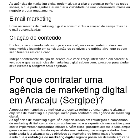
As agências de marketing digital podem ajudar a criar e gerenciar perfis nas redes
sociais, o que pode ajudar a aumentar a visibilidade de uma determinada marca ou
negócio e gerar engajamento.
E-mail marketing
Entre os serviços de marketing digital é comum incluir a criação de campanhas de
e-mail personalizadas.
Criação de conteúdo
E, claro, criar conteúdo valioso hoje é essencial, mas esse conteúdo deve ser
desenvolvido levando em consideração os objetivos e o público-alvo, que podem
ser diferentes em cada caso.
Independentemente do tipo de serviço que você esteja interessado em solicitar, a
verdade é que as agências de marketing digital sabem como proceder para ajudar
seus clientes a atingirem seus objetivos.
Por que contratar uma
agência de marketing digital
em Aracaju (Sergipe)?
A procura por maneiras de melhorar a presença online de uma marca e alcançar
objetivos de marketing é a principal razão para contratar uma agência de marketing
digital.
As agências de marketing digital são especializadas em estratégias e campanhas
de marketing digital, contando com conhecimento e a experiência necessários para
criar e implementar campanhas eficazes. Além disso, possuem acesso a uma ampla
gama de recursos, incluindo especialistas em marketing, tecnologia e dados. Isso
pode ajudá-lo a alcançar seus objetivos de marketing de forma mais eficiente.
Ainda que a
estratégia de marketing digital
seguida possa ser diferente em cada