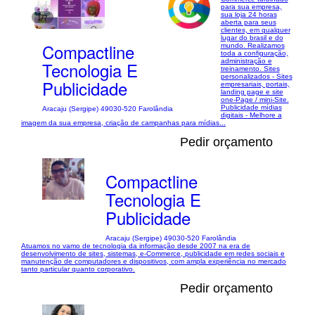
para sua empresa,
sua loja 24 horas
1/7
aberta para seus
clientes, em qualquer
lugar do brasil e do
Compactline
mundo. Realizamos
toda a configuração,
administração e
Tecnologia E
treinamento. Sites
personalizados - Sites
Publicidade
empresariais, portais,
landing page e site
one-Page / mini-Site.
Publicidade mídias
Aracaju (Sergipe) 49030-520 Farolândia
digitais - Melhore a
imagem da sua empresa, criação de campanhas para mídias...
Pedir orçamento
Compactline
Tecnologia E
Publicidade
Aracaju (Sergipe) 49030-520 Farolândia
Atuamos no vamo de tecnologia da informação desde 2007 na era de
desenvolvimento de sites, sistemas, e-Commerce, publicidade em redes sociais e
manutenção de computadores e dispositivos, com ampla experiência no mercado
tanto particular quanto corporativo.
Pedir orçamento