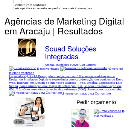
Contrate com confiança.
Leia opiniões e consulte os perfis para mais informações.
Agências de Marketing Digital
em Aracaju | Resultados
Squad Soluções
Integradas
Aracaju (Sergipe) 49026-010 Jardins
E-mail verificado
Número de
telefone verificado
Especialista (UX / UI Design) de nível sênior com 18 anos de contribuição no
Design de Interfaces Digitais e experiência com coordenação em equipes de Dev /
Web. Bacharel em Design de Interfaces Gráficas – Fac. Brasília, Especialista Lato
Sensu, com Habilitação em Design de Interação (IGTI) e com Pós-Graduação em
Web 2.0 - Compreensão e solução de problemas (FGV). Atuante no processo de...
8 vezes contratado na Cronoshare
Pedir orçamento
E-
mail verificado
1/10