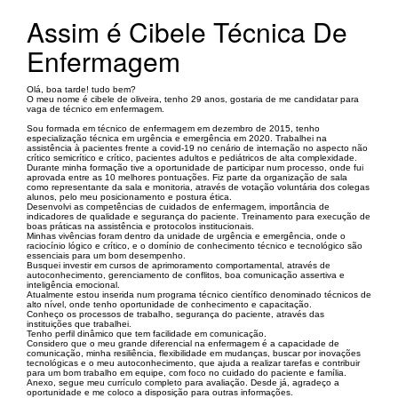
Assim é Cibele Técnica De
Enfermagem
Olá, boa tarde! tudo bem?
O meu nome é cibele de oliveira, tenho 29 anos, gostaria de me candidatar para
vaga de técnico em enfermagem.
Sou formada em técnico de enfermagem em dezembro de 2015, tenho
especialização técnica em urgência e emergência em 2020. Trabalhei na
assistência à pacientes frente a covid-19 no cenário de internação no aspecto não
crítico semicrítico e crítico, pacientes adultos e pediátricos de alta complexidade.
Durante minha formação tive a oportunidade de participar num processo, onde fui
aprovada entre as 10 melhores pontuações. Fiz parte da organização de sala
como representante da sala e monitoria, através de votação voluntária dos colegas
alunos, pelo meu posicionamento e postura ética.
Desenvolvi as competências de cuidados de enfermagem, importância de
indicadores de qualidade e segurança do paciente. Treinamento para execução de
boas práticas na assistência e protocolos institucionais.
Minhas vivências foram dentro da unidade de urgência e emergência, onde o
raciocínio lógico e crítico, e o domínio de conhecimento técnico e tecnológico são
essenciais para um bom desempenho.
Busquei investir em cursos de aprimoramento comportamental, através de
autoconhecimento, gerenciamento de conflitos, boa comunicação assertiva e
inteligência emocional.
Atualmente estou inserida num programa técnico científico denominado técnicos de
alto nível, onde tenho oportunidade de conhecimento e capacitação.
Conheço os processos de trabalho, segurança do paciente, através das
instituições que trabalhei.
Tenho perfil dinâmico que tem facilidade em comunicação.
Considero que o meu grande diferencial na enfermagem é a capacidade de
comunicação, minha resiliência, flexibilidade em mudanças, buscar por inovações
tecnológicas e o meu autoconhecimento, que ajuda a realizar tarefas e contribuir
para um bom trabalho em equipe, com foco no cuidado do paciente e família.
Anexo, segue meu currículo completo para avaliação. Desde já, agradeço a
oportunidade e me coloco a disposição para outras informações.