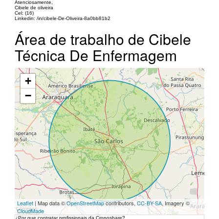
Atenciosamente,
Cibele de oliveira
Cel: (16)
Linkedin: /in/cibele-De-Oliveira-8a0bb81b2
Área de trabalho de Cibele
Técnica De Enfermagem
+
−
Leaflet
| Map data ©
OpenStreetMap
contributors,
CC-BY-SA
, Imagery ©
CloudMade
¿Por que contratar profissionais da Cronoshare?