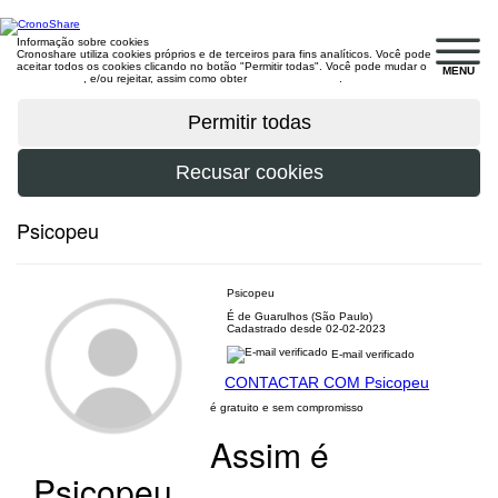
Informação sobre cookies
Cronoshare utiliza cookies próprios e de terceiros para fins analíticos. Você pode
aceitar todos os cookies clicando no botão "Permitir todas". Você pode mudar o
MENU
configuração
, e/ou rejeitar, assim como obter
mais informações
.
Psicopeu
Psicopeu
É de Guarulhos (São Paulo)
Cadastrado desde 02-02-2023
E-mail verificado
CONTACTAR COM Psicopeu
é gratuito e sem compromisso
Assim é
Psicopeu