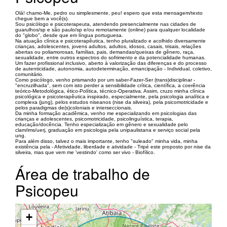
Olá! chamo-Me, pedro ou simplesmente, peu! espero que esta mensagem/texto
chegue bem a você(s).
Sou psicólogo e psicoterapeuta, atendendo presencialmente nas cidades de
guarulhos/sp e são paulo/sp e/ou remotamente (online) para qualquer localidade
do "globo", desde que em língua portuguesa.
Na atuação clínica e psicoterapêutica, tenho pluralizado e acolhido diversamente
crianças, adolescentes, jovens adultos, adultos, idosos, casais, trisais, relações
abertas ou poliamorosas, famílias, pais, demandas/queixas de gênero, raça,
sexualidade, entre outros espectros do sofrimento e da potencialidade humanas.
Um fazer profissional inclusivo, aberto à valorização das diferenças e do processo
de autenticidade, autonomia, autodeterminação, emancipação - Individual, coletivo,
comunitário.
Como psicólogo, venho prismando por um saber-Fazer-Ser (trans)disciplinar -
"encruzilhada", sem com isto perder a sensibilidade crítica, científica, a coerência
teórico-Metodológica, ético-Política, técnico-Operativa. Assim, cruzo minha clínica
psicológica e psicoterapêutica inspirado, especialmente, pela psicologia analítica e
complexa (jung), pelos estudos niseanos (nise da silveira), pela psicomotricidade e
pelos paradigmas de(s)coloniais e interseccionais.
Da minha formação acadêmica, venho me especializando em psicologias das
crianças e adolescentes, psicomotricidade, psicolinguística, terapia,
educação/docência. Tenho especialização em gênero e sexualidade pelo
clam/ims/uerj, graduação em psicologia pela unipaulistana e serviço social pela
ung.
Para além disso, talvez o mais importante, tenho "suleado" minha vida, minha
existência pela - Afetividade, liberdade e atividade - Tripé este proposto por nise da
silveira, mas que vem me 'vestindo' como ser vivo - Biofílico.
Área de trabalho de
Psicopeu
+