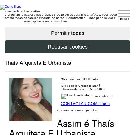
Informação sobre cookies
Cronoshare utiliza cookies próprios e de terceiros para fins analíticos. Você pode
aceitar todos os cookies clicando no botão "Permitir todas". Você pode mudar o
MENU
configuração
, e/ou rejeitar, assim como obter
mais informações
.
Thaís Arquiteta E Urbanista
Thaís Arquiteta E Urbanista
É de Ponta Grossa (Paraná)
Cadastrado desde 15-02-2023
E-mail verificado
CONTACTAR COM Thaís
é gratuito e sem compromisso
Assim é Thaís
Arquiteta E Urbanista