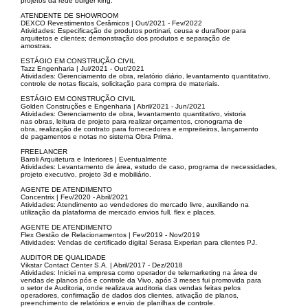
projetos da rede burger king.
ATENDENTE DE SHOWROOM
DEXCO Revestimentos Cerâmicos | Out/2021 - Fev/2022
Atividades: Especificação de produtos portinari, ceusa e durafloor para
arquitetos e clientes; demonstração dos produtos e separação de
amostras.
ESTÁGIO EM CONSTRUÇÃO CIVIL
Tazz Engenharia | Jul/2021 - Out/2021
Atividades: Gerenciamento de obra, relatório diário, levantamento quantitativo,
controle de notas fiscais, solicitação para compra de materiais.
ESTÁGIO EM CONSTRUÇÃO CIVIL
Golden Construções e Engenharia | Abril/2021 - Jun/2021
Atividades: Gerenciamento de obra, levantamento quantitativo, vistoria
nas obras, leitura de projeto para realizar orçamentos, cronograma de
obra, realização de contrato para fornecedores e empreiteiros, lançamento
de pagamentos e notas no sistema Obra Prima.
FREELANCER
Baroli Arquitetura e Interiores | Eventualmente
Atividades: Levantamento de área, estudo de caso, programa de necessidades,
projeto executivo, projeto 3d e mobiliário.
AGENTE DE ATENDIMENTO
Concentrix | Fev/2020 - Abril/2021
Atividades: Atendimento ao vendedores do mercado livre, auxiliando na
utilização da plataforma de mercado envios full, flex e places.
AGENTE DE ATENDIMENTO
Flex Gestão de Relacionamentos | Fev/2019 - Nov/2019
Atividades: Vendas de certificado digital Serasa Experian para clientes PJ.
AUDITOR DE QUALIDADE
Vikstar Contact Center S.A. | Abril/2017 - Dez/2018
Atividades: Iniciei na empresa como operador de telemarketing na área de
vendas de planos pós e controle da Vivo, após 3 meses fui promovida para
o setor de Auditoria, onde realizava auditoria das vendas feitas pelos
operadores, confirmação de dados dos clientes, ativação de planos,
preenchimento de relatórios e envio de planilhas de controle.