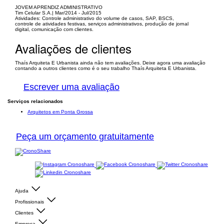
JOVEM APRENDIZ ADMINISTRATIVO
Tim Celular S.A.| Mar/2014 - Jul/2015
Atividades: Controle administrativo do volume de casos, SAP, BSCS,
controle de atividades festivas, serviços administrativos, produção de jornal
digital, comunicação com clientes.
Avaliações de clientes
Thaís Arquiteta E Urbanista ainda não tem avaliações. Deixe agora uma avaliação
contando a outros clientes como é o seu trabalho Thaís Arquiteta E Urbanista.
Escrever uma avaliação
Serviços relacionados
Arquitetos em Ponta Grossa
Peça um orçamento gratuitamente
Ajuda
Profissionais
Clientes
Empresa