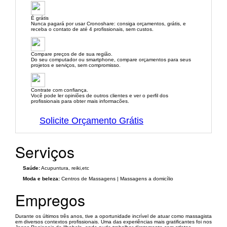
É grátis
Nunca pagará por usar Cronoshare: consiga orçamentos, grátis, e
receba o contato de até 4 profissionais, sem custos.
Compare preços de de sua região.
Do seu computador ou smartphone, compare orçamentos para seus
projetos e serviços, sem compromisso.
Contrate com confiança.
Você pode ler opiniões de outros clientes e ver o perfil dos
profissionais para obter mais informacões.
Solicite Orçamento Grátis
Serviços
Saúde:
Acupuntura, reiki,etc
Moda e beleza:
Centros de Massagens | Massagens a domicílio
Empregos
Durante os últimos três anos, tive a oportunidade incrível de atuar como massagista
em diversos contextos profissionais. Uma das experiências mais gratificantes foi nos