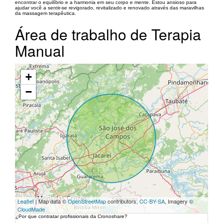
encontrar o equilíbrio e a harmonia em seu corpo e mente. Estou ansioso para
ajudar você a sentir-se revigorado, revitalizado e renovado através das maravilhas
da massagem terapêutica.
Área de trabalho de Terapia
Manual
+
−
Leaflet
| Map data ©
OpenStreetMap
contributors,
CC-BY-SA
, Imagery ©
CloudMade
¿Por que contratar profissionais da Cronoshare?