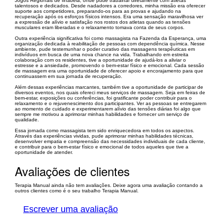
Jogos Regionais de Ilhabela, onde pude trabalhar diretamente com atletas
talentosos e dedicados. Desde nadadores a corredores, minha missão era oferecer
suporte aos competidores, preparando-os para as provas e ajudando na
recuperação após os esforços físicos intensos. Era uma sensação maravilhosa ver
a expressão de alívio e satisfação nos rostos dos atletas quando as tensões
musculares eram liberadas e o relaxamento tomava conta de seus corpos.
Outra experiência significativa foi como massagista na Fazenda da Esperança, uma
organização dedicada à reabilitação de pessoas com dependência química. Nesse
ambiente, pude testemunhar o poder curativo das massagens terapêuticas em
indivíduos em busca de uma nova chance na vida. Trabalhando em estreita
colaboração com os residentes, tive a oportunidade de ajudá-los a aliviar o
estresse e a ansiedade, promovendo o bem-estar físico e emocional. Cada sessão
de massagem era uma oportunidade de oferecer apoio e encorajamento para que
continuassem em sua jornada de recuperação.
Além dessas experiências marcantes, também tive a oportunidade de participar de
diversos eventos, nos quais ofereci meus serviços de massagem. Seja em feiras de
bem-estar, exposições ou conferências, foi gratificante poder contribuir para o
relaxamento e o rejuvenescimento dos participantes. Ver as pessoas se entregarem
ao momento de cuidado e experimentarem alívio das tensões diárias foi algo que
sempre me motivou a aprimorar minhas habilidades e fornecer um serviço de
qualidade.
Essa jornada como massagista tem sido enriquecedora em todos os aspectos.
Através das experiências vividas, pude aprimorar minhas habilidades técnicas,
desenvolver empatia e compreensão das necessidades individuais de cada cliente,
e contribuir para o bem-estar físico e emocional de todos aqueles que tive a
oportunidade de atender.
Avaliações de clientes
Terapia Manual ainda não tem avaliações. Deixe agora uma avaliação contando a
outros clientes como é o seu trabalho Terapia Manual.
Escrever uma avaliação