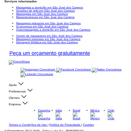
Serviços relacionados
Massagista a domicílio em São José dos Campos
Sessões de reiki em São José dos Campos
Massagista em São José dos Campos
Massoterapeuta em São José dos Campos
Massagem relaxante em São José dos Campos
Acupuntura em São José dos Campos
Quiromassagista a domicílio em São José dos Campos
Centro de massagens em São José dos Campos
Massagem esportiva em São José dos Campos
Drenagem linfática em São José dos Campos
Peça um orçamento gratuitamente
Ajuda
Profissionais
Clientes
Empresa
Espanha
Itália
Brasil
México
Chile
Termos e Condições de Uso
|
Política de Privacidade
|
Cookies
©
Cronoshare
2012-2026 - Tridea Labs S.L. (B98386022)