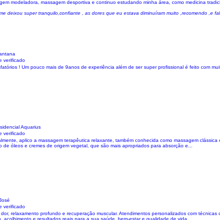
agem modeladora, massagem desportiva e continuo estudando minha área, como medicina tradici
 deixou super tranquilo,confiante , as dores que eu estava diminuíram muito ,recomendo ,e fale
Santana
 verificado
atórios ! Um pouco mais de 9anos de experiência além de ser super profissional é feito com mui
idencial Aquarius
 verificado
rmalmente, aplico a massagem terapêutica relaxante, também conhecida como massagem clássica
lio de óleos e cremes de origem vegetal, que são mais apropriados para absorção e...
José
 verificado
 dor, relaxamento profundo e recuperação muscular. Atendimentos personalizados com técnicas c
o, acolhimento e resultados reais para a sua saúde, bem-estar e qualidade de vida....