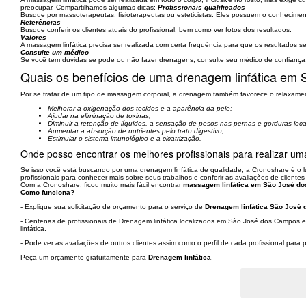
preocupar. Compartilhamos algumas dicas:
Profissionais qualificados
Busque por massoterapeutas, fisioterapeutas ou esteticistas. Eles possuem o conhecimento
Referências
Busque conferir os clientes atuais do profissional, bem como ver fotos dos resultados.
Valores
A massagem linfática precisa ser realizada com certa frequência para que os resultados s
Consulte um médico
Se você tem dúvidas se pode ou não fazer drenagens, consulte seu médico de confiança
Quais os benefícios de uma drenagem linfática em
Por se tratar de um tipo de massagem corporal, a drenagem também favorece o relaxament
Melhorar a oxigenação dos tecidos e a aparência da pele;
Ajudar na eliminação de toxinas;
Diminuir a retenção de líquidos, a sensação de pesos nas pernas e gorduras loca
Aumentar a absorção de nutrientes pelo trato digestivo;
Estimular o sistema imunológico e a cicatrização.
Onde posso encontrar os melhores profissionais para realizar 
Se isso você está buscando por uma drenagem linfática de qualidade, a Cronoshare é o lu
profissionais para conhecer mais sobre seus trabalhos e conferir as avaliações de clientes 
Com a Cronoshare, ficou muito mais fácil encontrar
massagem linfática em São José do
Como funciona?
- Explique sua solicitação de orçamento para o serviço de
Drenagem linfática São José 
- Centenas de profissionais de Drenagem linfática localizados em São José dos Campos e
linfática.
- Pode ver as avaliações de outros clientes assim como o perfil de cada profissional par
Peça um orçamento gratuitamente para
Drenagem linfática
.