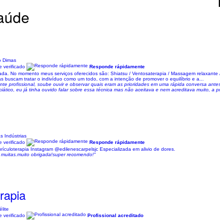
Saúde
o Dimas
 verificado
Responde rápidamente
da. No momento meus serviços oferecidos são: Shiatsu / Ventosaterapia / Massagem relaxante
vas buscam tratar o indivíduo como um todo, com a intenção de promover o equilíbrio e a...
profissional, soube ouvir e observar quais eram as prioridades em uma rápida conversa antes
ático, eu já tinha ouvido falar sobre essa técnica mas não aceitava e nem acreditava muito, a prof
 Indústrias
 verificado
Responde rápidamente
culoterapia Instagram @edilenescarpelsjc Especializada em alivio de dores.
 muitas.muito obrigada!super recomendo!"
rapia
lite
 verificado
Profissional acreditado