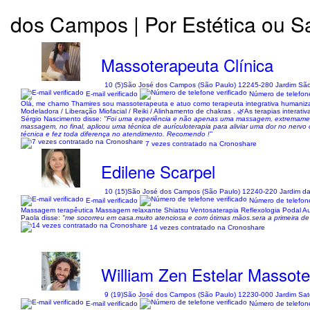
dos Campos | Por Estética ou 
Massoterapeuta Clínica
10 (5)
São José dos Campos (São Paulo) 12245-280 Jardim Sã
E-mail verificado
Número de telefone
Olá, me chamo Thamires sou massoterapeuta e atuo como terapeuta integrativa humaniza
Modeladora / Liberação Miofacial / Reiki / Alinhamento de chakras . 🌿As terapias interati
Sérgio Nascimento disse:
"Foi uma experiência e não apenas uma massagem, extremamente 
massagem, no final, aplicou uma técnica de aurículoterapia para aliviar uma dor no nervo ci
técnica e fez toda diferença no atendimento. Recomendo !"
7 vezes contratado na Cronoshare
Edilene Scarpel
10 (15)
São José dos Campos (São Paulo) 12240-220 Jardim das
E-mail verificado
Número de telefone
Massagem terapêutica Massagem relaxante Shiatsu Ventosaterapia Reflexologia Podal Aurí
Paola disse:
"me socorreu em casa.muito atenciosa e com ótimas mãos.sera a primeira de
14 vezes contratado na Cronoshare
William Zen Estelar Massote
9 (19)
São José dos Campos (São Paulo) 12230-000 Jardim Saté
E-mail verificado
Número de telefone