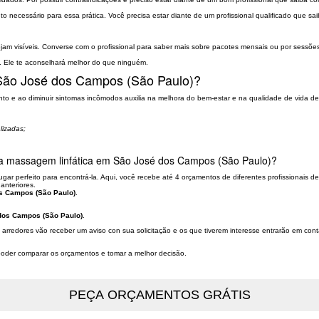
 necessário para essa prática. Você precisa estar diante de um profissional qualificado que sai
ejam visíveis. Converse com o profissional para saber mais sobre pacotes mensais ou por sessões.
. Ele te aconselhará melhor do que ninguém.
 São José dos Campos (São Paulo)?
o e ao diminuir sintomas incômodos auxilia na melhora do bem-estar e na qualidade de vida de
lizadas;
uma massagem linfática em São José dos Campos (São Paulo)?
gar perfeito para encontrá-la. Aqui, você recebe até 4 orçamentos de diferentes profissionais d
anteriores.
s Campos (São Paulo)
.
dos Campos (São Paulo)
.
 arredores vão receber um aviso con sua solicitação e os que tiverem interesse entrarão em co
a poder comparar os orçamentos e tomar a melhor decisão.