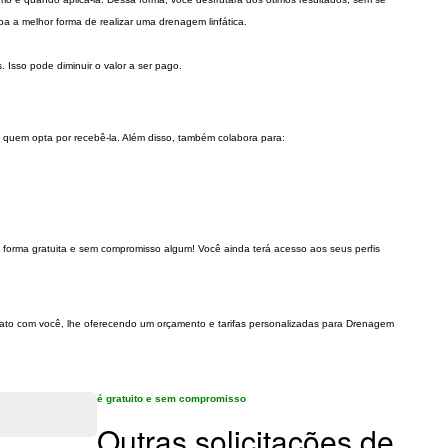
ba a melhor forma de realizar uma drenagem linfática.
 Isso pode diminuir o valor a ser pago.
 quem opta por recebê-la. Além disso, também colabora para:
e forma gratuita e sem compromisso algum! Você ainda terá acesso aos seus perfis
ntato com você, lhe oferecendo um orçamento e tarifas personalizadas para Drenagem
é gratuito e sem compromisso
Outras solicitações de