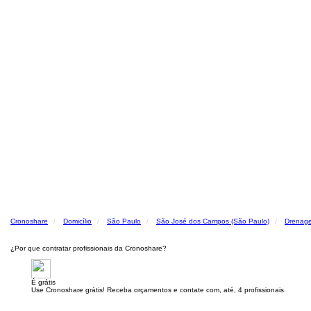
Cronoshare
Domicílio
São Paulo
São José dos Campos (São Paulo)
Drenage
¿Por que contratar profissionais da Cronoshare?
É grátis
Use Cronoshare grátis! Receba orçamentos e contate com, até, 4 profissionais.