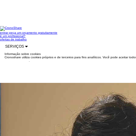
entrar
peça um orçamento gratuitamente
é um profissional?
ofertas de trabalho
SERVIÇOS
Informação sobre cookies
Cronoshare utiliza cookies próprios e de terceiros para fins analíticos. Você pode aceitar to
mais informações
.