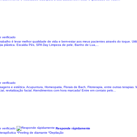
 verificado
rabalho é levar melhor qualidade de vida e bem-estar aos meus pacientes através do toque. Ut
gia plástica. Escalda Pés, SPA Day Limpeza de pele, Banho de Lua,...
 verificado
agens e estética. Acupuntura, Homeopatia, Florais de Bach, Fitoterapia, entre outras terapias.
cial, revitalização facial. Atendimentos com hora marcada! Entre em contato pelo...
 verificado
Responde rápidamente
erapêutica *Peeling de diamante *Depilação