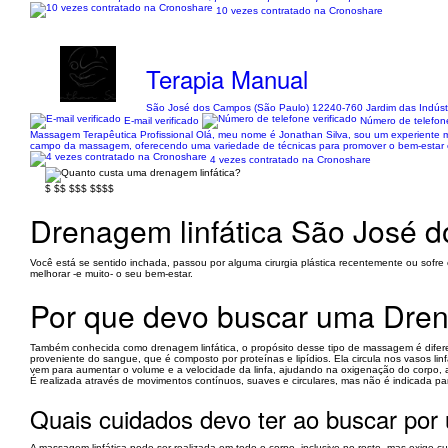
10 vezes contratado na Cronoshare
Terapia Manual
São José dos Campos (São Paulo) 12240-760 Jardim das Indúst
E-mail verificado
Número de telefone
Massagem Terapêutica Profissional Olá, meu nome é Jonathan Silva, sou um experiente 
campo da massagem, oferecendo uma variedade de técnicas para promover o bem-estar e o 
4 vezes contratado na Cronoshare
$
$$
$$$
$$$$
Drenagem linfática São José 
Você está se sentido inchada, passou por alguma cirurgia plástica recentemente ou sofre
melhorar -e muito- o seu bem-estar.
Por que devo buscar uma Dren
Também conhecida como drenagem linfática, o propósito desse tipo de massagem é diferent
proveniente do sangue, que é composto por proteínas e lipídios. Ela circula nos vasos l
vem para aumentar o volume e a velocidade da linfa, ajudando na oxigenação do corpo, a 
É realizada através de movimentos contínuos, suaves e circulares, mas não é indicada p
Quais cuidados devo ter ao buscar por
A massagem linfática pode ser realizada em todo o corpo, inclusive no rosto, mas exige c