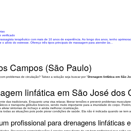
rias
 verificado
massagista terapêutico com mais de 10 anos de experiência. Ao longo dos anos, tenho aprimor
alívio do estresse. Ofereço três tipos principais de massagem para atender às...
dos Campos (São Paulo)
 com problemas de circulação? Talvez a solução seja buscar por "
Drenagem linfática em São J
agem linfática em São José dos
e das tradicionais. Enquanto uma visa relaxar, liberar tensões e prevenir problemas musculare
infáticos e transporta glóbulos brancos, sendo muito importante para a imunidade do corpo. Por
aliviar sintomas de inchaço e ainda melhorar cicatrização.
ara todas as situações pois pode piorar condições de saúde. Ela não é indicada quando se tem 
 um profissional para drenagens linfática
uidados. Por possuir contraindicações é preciso estar diante de um bom profissional que saiba c