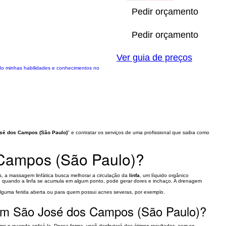
Pedir orçamento
Pedir orçamento
Ver guia de preços
ado minhas habilidades e conhecimentos no
osé dos Campos (São Paulo)
" e contratar os serviços de uma profissional que saiba como
 Campos (São Paulo)?
s, a massagem linfática busca melhorar a circulação da
linfa
, um líquido orgânico
ém, quando a linfa se acumula em algum ponto, pode gerar dores e inchaço. A drenagem
alguma ferida aberta ou para quem possui acnes severas, por exemplo.
s em São José dos Campos (São Paulo)?
omo e quando aplicá-la. Dessa forma, você desfrutará dos ótimos resultados, sem se