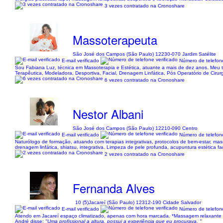
3 vezes contratado na Cronoshare
Massoterapeuta
São José dos Campos (São Paulo) 12230-070 Jardim Satélite
E-mail verificado
Número de telefone
Sou Fabiana Luz, técnica em Massoterapia e Estética, atuante a mais de dez anos. Meu t
Terapêutica, Modeladora, Desportiva, Facial, Drenagem Linfática, Pós Operatório de Cirur
6 vezes contratado na Cronoshare
Nestor Albani
São José dos Campos (São Paulo) 12210-090 Centro
E-mail verificado
Número de telefone
Naturólogo de formação, atuando com terapias integrativas, protocolos de bem-estar, mass
drenagem linfática, shiatsu, integrativa. Limpeza de pele profunda, acupuntura estética fa
2 vezes contratado na Cronoshare
Fernanda Alves
10 (5)
Jacareí (São Paulo) 12312-190 Cidade Salvador
E-mail verificado
Número de telefone
Atendo em Jacareí espaço climatizado, apenas com hora marcada. *Massagem relaxante t
André disse:
"Uma profissional a altura, possui a experiência que eu procurava. "