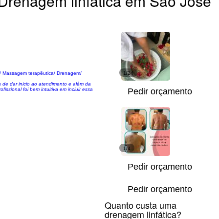
Drenagem linfática em São José
 / Massagem terapêutica/ Drenagem/
1/24
 de dar inicio ao atendimento e além da
issional foi bem intuitiva em incluir essa
Pedir orçamento
1/4
Pedir orçamento
Pedir orçamento
Quanto custa uma
drenagem linfática?