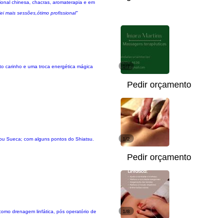
onal chinesa, chacras, aromaterapia e em
i mais sessões,ótimo profissional"
to carinho e uma troca energética mágica
1/7
Pedir orçamento
 ou Sueca; com alguns pontos do Shiatsu.
1/2
Pedir orçamento
omo drenagem linfática, pós operatório de
1/8