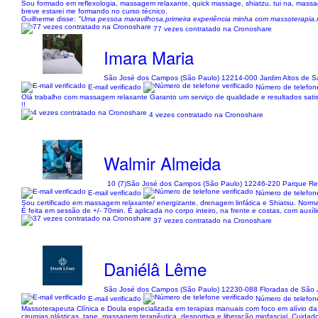
Sou formado em reflexologia, massagem relaxante, quick massage, shiatzu, tui na, mass
breve estarei me formando no curso técnico.
Guilherme disse:
"Uma pessoa maravilhosa,primeira experiência minha com massoterapia,me
77 vezes contratado na Cronoshare
Imara Maria
São José dos Campos (São Paulo) 12214-000 Jardim Altos de 
E-mail verificado
Número de telefone
Olá trabalho com massagem relaxante Garanto um serviço de qualidade e resultados satisf
!!
4 vezes contratado na Cronoshare
Walmir Almeida
10 (7)
São José dos Campos (São Paulo) 12246-220 Parque Res
E-mail verificado
Número de telefone
Sou certificado em massagem relaxante/ energizante, drenagem linfática e Shiatsu. No
É feita em sessão de +/- 70min. É aplicada no corpo inteiro, na frente e costas, com auxí
37 vezes contratado na Cronoshare
Daniélâ Lême
São José dos Campos (São Paulo) 12230-088 Floradas de São 
E-mail verificado
Número de telefone
Massoterapeuta Clínica e Doula especializada em terapias manuais com foco em alívio da
cirurgias plásticas, tape, massagem terapêutica, desportiva e liberação miofascial. Cuidad