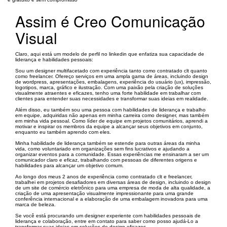
Assim é Creo Comunicação
Visual
Claro, aqui está um modelo de perfil no linkedin que enfatiza sua capacidade de
liderança e habilidades pessoais:
Sou um designer multifacetado com experiência tanto como contratado clt quanto
como freelancer. Ofereço serviços em uma ampla gama de áreas, incluindo design
de wordpress, apresentações, embalagens, experiência do usuário (ux), impressão,
logotipos, marca, gráfico e ilustração. Com uma paixão pela criação de soluções
visualmente atraentes e eficazes, tenho uma forte habilidade em trabalhar com
clientes para entender suas necessidades e transformar suas ideias em realidade.
Além disso, eu também sou uma pessoa com habilidades de liderança e trabalho
em equipe, adquiridas não apenas em minha carreira como designer, mas também
em minha vida pessoal. Como líder de equipe em projetos comunitários, aprendi a
motivar e inspirar os membros da equipe a alcançar seus objetivos em conjunto,
enquanto eu também aprendo com eles.
Minha habilidade de liderança também se estende para outras áreas da minha
vida, como voluntariado em organizações sem fins lucrativos e ajudando a
organizar eventos para a comunidade. Essas experiências me ensinaram a ser um
comunicador claro e eficaz, trabalhando com pessoas de diferentes origens e
habilidades para alcançar um objetivo comum.
Ao longo dos meus 2 anos de experiência como contratado clt e freelancer,
trabalhei em projetos desafiadores em diversas áreas de design, incluindo o design
de um site de comércio eletrônico para uma empresa de moda de alta qualidade, a
criação de uma apresentação visualmente impressionante para uma grande
conferência internacional e a elaboração de uma embalagem inovadora para uma
marca de beleza.
Se você está procurando um designer experiente com habilidades pessoais de
liderança e colaboração, entre em contato para saber como posso ajudá-Lo a
transformar suas ideias em soluções de design eficazes.