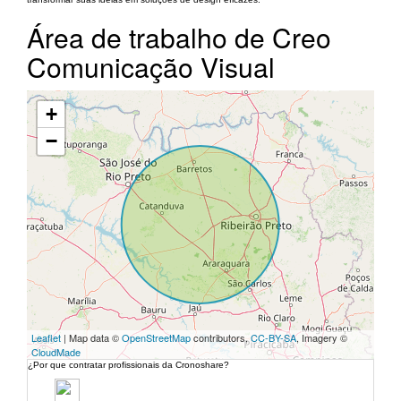
Área de trabalho de Creo
Comunicação Visual
+
−
Leaflet
| Map data ©
OpenStreetMap
contributors,
CC-BY-SA
, Imagery ©
CloudMade
¿Por que contratar profissionais da Cronoshare?