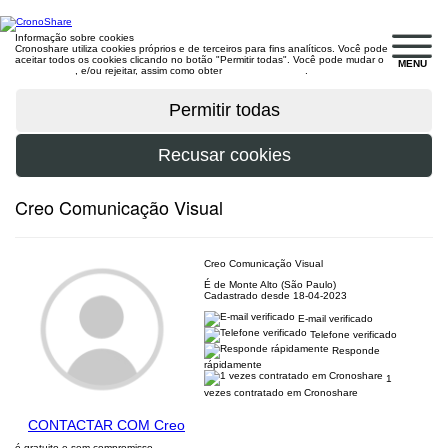
Informação sobre cookies
Cronoshare utiliza cookies próprios e de terceiros para fins analíticos. Você pode
aceitar todos os cookies clicando no botão "Permitir todas". Você pode mudar o
MENU
configuração
, e/ou rejeitar, assim como obter
mais informações
.
Creo Comunicação Visual
Creo Comunicação Visual
É de Monte Alto (São Paulo)
Cadastrado desde 18-04-2023
E-mail verificado
Telefone verificado
Responde
rápidamente
1
vezes contratado em Cronoshare
CONTACTAR COM Creo
é gratuito e sem compromisso