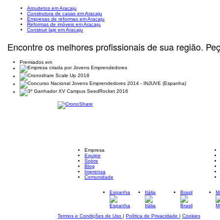
Arquitetos em Aracaju
Construtora de casas em Aracaju
Empresas de reformas em Aracaju
Reformas de imóveis em Aracaju
Construir laje em Aracaju
Encontre os melhores profissionais de sua região. Pe
Premiados em
Empresa
Equipe
Sobre
Blog
Imprensa
Comunidade
Espanha
Itália
Brasil
M
Termos e Condições de Uso
|
Política de Privacidade
|
Cookies