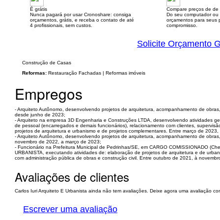
É grátis
Compare preços de de 
Nunca pagará por usar Cronoshare: consiga
Do seu computador ou
orçamentos, grátis, e receba o contato de até
orçamentos para seus p
4 profissionais, sem custos.
compromisso.
Solicite Orçamento G
Construção de Casas
Reformas:
Restauração Fachadas | Reformas imóveis
Empregos
- Arquiteto Autônomo, desenvolvendo projetos de arquitetura, acompanhamento de obras, se
desde junho de 2023;
- Arquiteto na empresa 3D Engenharia e Construções LTDA, desenvolvendo atividades ger
de pessoal (encarregados e demais funcionários), relacionamento com clientes, supervisã
projetos de arquitetura e urbanismo e de projetos complementares. Entre março de 2023,
- Arquiteto Autônomo, desenvolvendo projetos de arquitetura, acompanhamento de obras, ser
novembro de 2022, a março de 2023;
- Funcionário na Prefeitura Municipal de Pedrinhas/SE, em CARGO COMISSIONADO (Che
URBANISTA, executando atividades de: elaboração de projetos de arquitetura e de urbanis
com administração pública de obras e construção civil. Entre outubro de 2021, à novembr
Avaliações de clientes
Carlos Iuri Arquiteto E Urbanista ainda não tem avaliações. Deixe agora uma avaliação con
Escrever uma avaliação