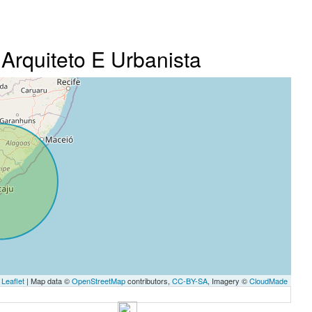
 Arquiteto E Urbanista
Leaflet
| Map data ©
OpenStreetMap
contributors,
CC-BY-SA
, Imagery ©
CloudMade