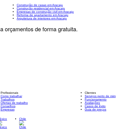
Construção de casas em Aracaju
Construção residencial em Aracaju
Empresas de construção civil em Aracaju
Reforma de apartamento em Aracaju
Arquitetura de interiores em Aracaju
ça orçamentos de forma gratuita.
Profissionais
Clientes
Como trabalhar
Serviços perto de mim
Trabalhos
Funcionamento
Ofertas de trabalho
Avaliações
Conselhos
Casos de êxito
Empresas
Guia de preços
éxico
Chile