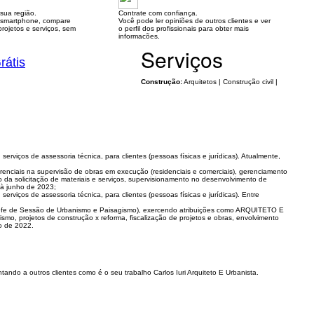
sua região.
Contrate com confiança.
 smartphone, compare
Você pode ler opiniões de outros clientes e ver
rojetos e serviços, sem
o perfil dos profissionais para obter mais
informacões.
Serviços
rátis
Construção:
Arquitetos | Construção civil |
rviços de assessoria técnica, para clientes (pessoas físicas e jurídicas). Atualmente,
enciais na supervisão de obras em execução (residenciais e comerciais), gerenciamento
o da solicitação de materiais e serviços, supervisionamento no desenvolvimento de
 à junho de 2023;
viços de assessoria técnica, para clientes (pessoas físicas e jurídicas). Entre
fe de Sessão de Urbanismo e Paisagismo), exercendo atribuições como ARQUITETO E
mo, projetos de construção x reforma, fiscalização de projetos e obras, envolvimento
o de 2022.
tando a outros clientes como é o seu trabalho Carlos Iuri Arquiteto E Urbanista.