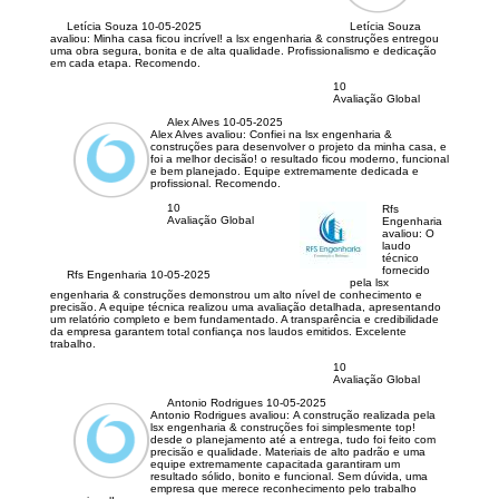
Letícia Souza
10-05-2025
Letícia Souza
avaliou:
Minha casa ficou incrível! a lsx engenharia & construções entregou
uma obra segura, bonita e de alta qualidade. Profissionalismo e dedicação
em cada etapa. Recomendo.
10
Avaliação Global
Alex Alves
10-05-2025
Alex Alves avaliou:
Confiei na lsx engenharia &
construções para desenvolver o projeto da minha casa, e
foi a melhor decisão! o resultado ficou moderno, funcional
e bem planejado. Equipe extremamente dedicada e
profissional. Recomendo.
10
Rfs
Avaliação Global
Engenharia
avaliou:
O
laudo
técnico
fornecido
Rfs Engenharia
10-05-2025
pela lsx
engenharia & construções demonstrou um alto nível de conhecimento e
precisão. A equipe técnica realizou uma avaliação detalhada, apresentando
um relatório completo e bem fundamentado. A transparência e credibilidade
da empresa garantem total confiança nos laudos emitidos. Excelente
trabalho.
10
Avaliação Global
Antonio Rodrigues
10-05-2025
Antonio Rodrigues avaliou:
A construção realizada pela
lsx engenharia & construções foi simplesmente top!
desde o planejamento até a entrega, tudo foi feito com
precisão e qualidade. Materiais de alto padrão e uma
equipe extremamente capacitada garantiram um
resultado sólido, bonito e funcional. Sem dúvida, uma
empresa que merece reconhecimento pelo trabalho