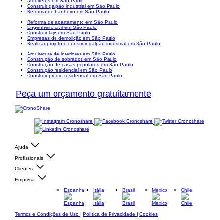
Arquitetos em São Paulo
Construir galpão industrial em São Paulo
Reforma de banheiro em São Paulo
Reforma de apartamento em São Paulo
Engenheiro civil em São Paulo
Construir laje em São Paulo
Empresas de demolição em São Paulo
Realizar projeto e construir galpão industrial em São Paulo
Arquitetura de interiores em São Paulo
Construção de sobrados em São Paulo
Construção de casas populares em São Paulo
Construção residencial em São Paulo
Construir prédio residencial em São Paulo
Peça um orçamento gratuitamente
Ajuda
Profissionais
Clientes
Empresa
Espanha
Itália
Brasil
México
Chile
Termos e Condições de Uso
|
Política de Privacidade
|
Cookies