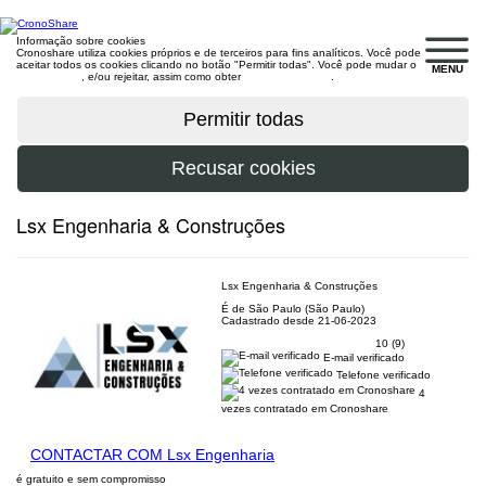
Informação sobre cookies
Cronoshare utiliza cookies próprios e de terceiros para fins analíticos. Você pode
aceitar todos os cookies clicando no botão "Permitir todas". Você pode mudar o
MENU
configuração
, e/ou rejeitar, assim como obter
mais informações
.
Lsx Engenharia & Construções
Lsx Engenharia & Construções
É de São Paulo (São Paulo)
Cadastrado desde 21-06-2023
10 (9)
E-mail verificado
Telefone verificado
4
vezes contratado em Cronoshare
CONTACTAR COM Lsx Engenharia
é gratuito e sem compromisso