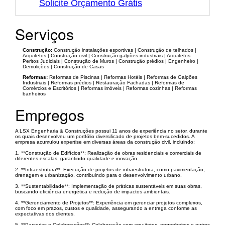
Solicite Orçamento Grátis
Serviços
Construção:
Construção instalações esportivas | Construção de telhados |
Arquitetos | Construção civil | Construção galpões industriais | Arquitetos
Peritos Judiciais | Construção de Muros | Construção prédios | Engenheiro |
Demolições | Construção de Casas
Reformas:
Reformas de Piscinas | Reformas Hotéis | Reformas de Galpões
Industriais | Reformas prédios | Restauração Fachadas | Reformas de
Comércios e Escritórios | Reformas imóveis | Reformas cozinhas | Reformas
banheiros
Empregos
A LSX Engenharia & Construções possui 11 anos de experiência no setor, durante
os quais desenvolveu um portfólio diversificado de projetos bem-sucedidos. A
empresa acumulou expertise em diversas áreas da construção civil, incluindo:
1. **Construção de Edifícios**: Realização de obras residenciais e comerciais de
diferentes escalas, garantindo qualidade e inovação.
2. **Infraestrutura**: Execução de projetos de infraestrutura, como pavimentação,
drenagem e urbanização, contribuindo para o desenvolvimento urbano.
3. **Sustentabilidade**: Implementação de práticas sustentáveis em suas obras,
buscando eficiência energética e redução de impactos ambientais.
4. **Gerenciamento de Projetos**: Experiência em gerenciar projetos complexos,
com foco em prazos, custos e qualidade, assegurando a entrega conforme as
expectativas dos clientes.
5. **Parcerias e Colaborações**: Colaboração com arquitetos, engenheiros e outros