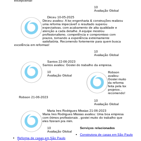
excepcional!
10
Avaliação Global
Dirceu
10-05-2025
Dirceu avaliou:
A lsx engenharia & construções realizou
uma reforma impecável! o resultado superou
expectativas, com acabamento de alta qualidade e
atenção a cada detalhe. A equipe mostrou
profissionalismo, competência e compromisso com
prazos, tornando a experiência extremamente
satisfatória. Recomendo fortemente para quem busca
excelência em reformas!
10
Avaliação Global
Santos
22-06-2023
Santos avaliou:
Gostei do trabalho da empresa.
10
Robson
Avaliação Global
avaliou:
Gostei muito
da reforma
feita pela lsx
projetos ,
recomendo!
Robson
21-06-2023
10
Avaliação Global
Maria Ires Rodrigues Missias
21-06-2023
Maria Ires Rodrigues Missias avaliou:
Uma boa empresa
com ótimos profissionais , gostei muito do trabalho que
eles fizeram pra mim.
10
Serviços relacionados
Avaliação Global
Construtora de casas em São Paulo
Reforma de casas em São Paulo