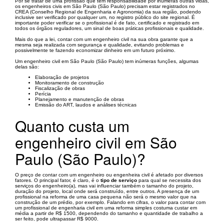
Por se tratar de uma profissão que tem responsabilidade por inúmeras outras vidas,
os engenheiros civis em São Paulo (São Paulo) precisam estar registrados no
CREA (Conselho Regional de Engenharia e Agronomia) da sua região, podendo
inclusive ser verificado por qualquer um, no registro público do site regional. É
importante poder verificar se o profissional é de fato, certificado e registrado em
todos os órgãos reguladores, um sinal de boas práticas profissionais e qualidade.
Mais do que a lei, contar com um engenheiro civil na sua obra garante que a
mesma seja realizada com segurança e qualidade, evitando problemas e
possivelmente te fazendo economizar dinheiro em um futuro próximo.
Um engenheiro civil em São Paulo (São Paulo) tem inúmeras funções, algumas
delas são:
Elaboração de projetos
Monitoramento de construção
Fiscalização de obras
Perícia
Planejamento e manutenção de obras
Emissão do ART, laudos e análises técnicas
Quanto custa um
engenheiro civil em São
Paulo (São Paulo)?
O preço de contar com um engenheiro ou engenheira civil é afetado por diversos
fatores. O principal fator, é claro, é o
tipo de serviço
para qual se necessita dos
serviços do engenheiro(a), mas vai influenciar também o tamanho do projeto,
duração do projeto, local onde será construído, entre outros. A presença de um
profissional na reforma de uma casa pequena não será o mesmo valor que na
construção de um prédio, por exemplo. Falando em cifras, o valor para contar com
um profissional de engenharia civil em uma reforma simples costuma custar em
média a partir de R$ 1500, dependendo do tamanho e quantidade de trabalho a
ser feito, pode ultrapassar R$ 9000.