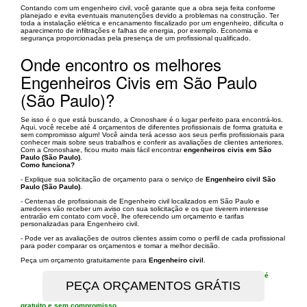
Contando com um engenheiro civil, você garante que a obra seja feita conforme
planejado e evita eventuais manutenções devido a problemas na construção. Ter
toda a instalação elétrica e encanamento fiscalizado por um engenheiro, dificulta o
aparecimento de infiltrações e falhas de energia, por exemplo. Economia e
segurança proporcionadas pela presença de um profissional qualificado.
Onde encontro os melhores
Engenheiros Civis em São Paulo
(São Paulo)?
Se isso é o que está buscando, a Cronoshare é o lugar perfeito para encontrá-los.
Aqui, você recebe até 4 orçamentos de diferentes profissionais de forma gratuita e
sem compromisso algum! Você ainda terá acesso aos seus perfis profissionais para
conhecer mais sobre seus trabalhos e conferir as avaliações de clientes anteriores.
Com a Cronoshare, ficou muito mais fácil encontrar
engenheiros civis em São
Paulo (São Paulo)
.
Como funciona?
- Explique sua solicitação de orçamento para o serviço de
Engenheiro civil São
Paulo (São Paulo)
.
- Centenas de profissionais de Engenheiro civil localizados em São Paulo e
arredores vão receber um aviso con sua solicitação e os que tiverem interesse
entrarão em contato com você, lhe oferecendo um orçamento e tarifas
personalizadas para Engenheiro civil.
- Pode ver as avaliações de outros clientes assim como o perfil de cada profissional
para poder comparar os orçamentos e tomar a melhor decisão.
Peça um orçamento gratuitamente para
Engenheiro civil
.
é
gratuito e sem compromisso