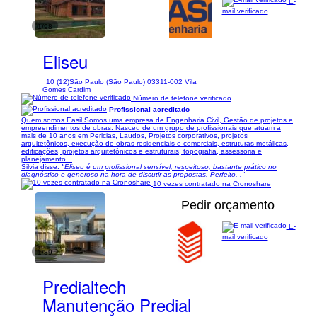
E-
mail verificado
1/98
Eliseu
10 (12)
São Paulo (São Paulo) 03311-002 Vila
Gomes Cardim
Número de telefone verificado
Profissional acreditado
Quem somos Easil Somos uma empresa de Engenharia Civil, Gestão de projetos e
empreendimentos de obras. Nasceu de um grupo de profissionais que atuam a
mais de 10 anos em Pericias, Laudos, Projetos corporativos, projetos
arquitetônicos, execução de obras residenciais e comerciais, estruturas metálicas,
edificações, projetos arquitetônicos e estruturais, topografia, assessoria e
planejamento...
Silvia disse:
"Eliseu é um profissional sensível, respeitoso, bastante prático no
diagnóstico e generoso na hora de discutir as propostas. Perfeito. ."
10 vezes contratado na Cronoshare
Pedir orçamento
E-
mail verificado
1/89
Predialtech
Manutenção Predial