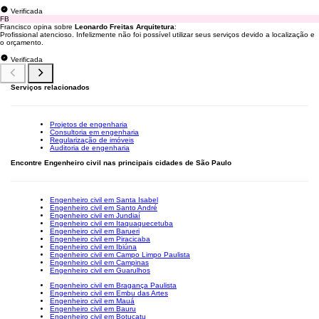
Verificada
FB
Francisco opina sobre
Leonardo Freitas Arquitetura
:
Profissional atencioso. Infelizmente não foi possível utilizar seus serviços devido a localização e
o orçamento.
Verificada
Serviços relacionados
Projetos de engenharia
Consultoria em engenharia
Regularização de imóveis
Auditoria de engenharia
Encontre Engenheiro civil nas principais cidades de São Paulo
Engenheiro civil em Santa Isabel
Engenheiro civil em Santo André
Engenheiro civil em Jundiaí
Engenheiro civil em Itaquaquecetuba
Engenheiro civil em Barueri
Engenheiro civil em Piracicaba
Engenheiro civil em Ibiúna
Engenheiro civil em Campo Limpo Paulista
Engenheiro civil em Campinas
Engenheiro civil em Guarulhos
Engenheiro civil em Bragança Paulista
Engenheiro civil em Embu das Artes
Engenheiro civil em Mauá
Engenheiro civil em Bauru
Engenheiro civil em Botucatu