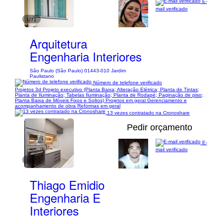
E-
mail verificado
1/71
Arquitetura
Engenharia Interiores
São Paulo (São Paulo) 01443-010 Jardim
Paulistano
Número de telefone verificado
Projetos 3d Projeto executivo (Planta Baixa; Alteração Elétrica; Planta de Tintas;
Planta de Iluminação; Tabelas Iluminação; Planta de Rodapé; Paginação de piso;
Planta Baixa de Móveis Fixos e Soltos) Projetos em geral Gerenciamento e
acompanhamento de obra Reformas em geral
13 vezes contratado na Cronoshare
Pedir orçamento
E-
mail verificado
1/37
Thiago Emidio
Engenharia E
Interiores