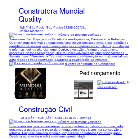
Construtora Mundial
Quality
8,8 (4)
São Paulo (São Paulo) 04288-160 Vila
Brasílio Machado
Número de telefone verificado
Transforme Seu Espaço com Excelência em Arquitetura, Construção e Reformas
Quer construir, reformar ou transformar seu imóvel com segurança e alto padrão de
qualidade? Nossa empresa oferece soluções completas em arquitetura, construção
e reformas, unindo planejamento técnico, execução eficiente e acabamento
impecável. Nossos Serviços Arquitetura Desenvolvemos projetos personalizados,...
Renata disse:
"Funcionária Tati, muito atenciosa, colaboração pontual com valores
para todos os itens solicitados, agradeço a colaboração da empresa."
8 vezes contratado na Cronoshare
Pedir orçamento
E-
mail verificado
1/27
Construção Civil
10 (1)
São Paulo (São Paulo) 04216-030 Ipiranga
Número de telefone verificado
Somos uma empresa em expansão, com engenheiros qualificados no mercado
prezamos a qualidade e prazo de entrega com preços justos, na construção e
reforma. Empresa com dna japones, experiência de trabalho ( 20 anos) japão.
Desde já agradecido e solicitamos uma oportunidade.