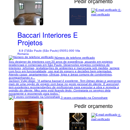
Pedir orçamento
E-
mail verificado
1/10
Baccari Interiores E
Projetos
8,9 (7)
São Paulo (São Paulo) 05051-000 Vila
Romana
Número de telefone verificado
Sou designer de interiores com 20 anos de experiência, atuando em projetos
residenciais e comerciais em São Paulo. Desenvolvo projetos completos de
interiores, reformas, revitalizações de ambientes e marcenaria sob medida, sempre
com foco em funcionalidade, uso real do espaço e decisões bem orientadas.
Atendo casas, apartamentos, clínicas, lojas e áreas comuns de condomínios,
acompanhando o...
Jackson Vulpi disse:
"A adriana baccari é excelente. Tem ótimas ideias e apresenta
mais de uma opção de projeto com base no gosto pessoal do cliente. É acessível,
tem excelentes recomendações de profissionais para executar a obra e respeita a
opinião do cliente. Meu apto está ficando lindo. Contrataria os serviços dela
novamente e recomendo para todos."
3 vezes contratado na Cronoshare
Pedir orçamento
E-
mail verificado
1/14