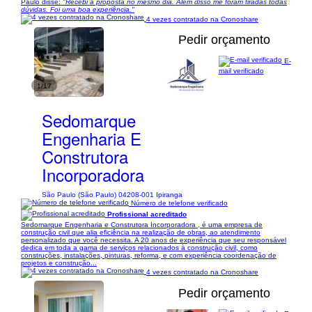
Paulo disse:
"Recebi a proposta no mesmo dia. Além disso me foram tiradas todas
dúvidas. Foi uma boa experiência."
4 vezes contratado na Cronoshare
Pedir orçamento
E-
mail verificado
1/17
Sedomarque
Engenharia E
Construtora
Incorporadora
São Paulo (São Paulo) 04208-001 Ipiranga
Número de telefone verificado
Profissional acreditado
Sedomarque Engenharia e Construtora Incorporadora , é uma empresa de
construção civil que alia eficiência na realização de obras, ao atendimento
personalizado que você necessita. A 20 anos de experiência que seu responsável
dedica em toda a gama de serviços relacionados à construção civil, como
construções, instalações, pinturas, reforma, e com experiência coordenação de
projetos e construção...
4 vezes contratado na Cronoshare
Pedir orçamento