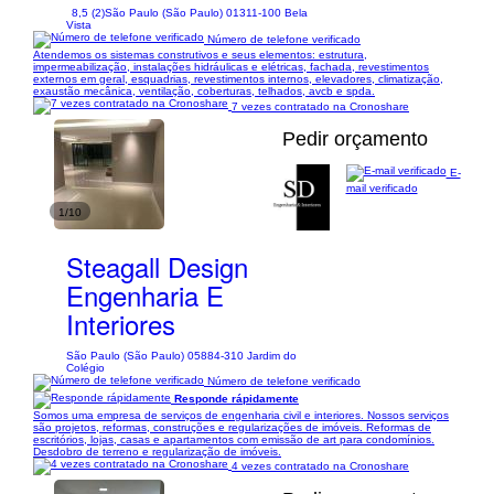
8,5 (2)
São Paulo (São Paulo) 01311-100 Bela
Vista
Número de telefone verificado
Atendemos os sistemas construtivos e seus elementos: estrutura,
impermeabilização, instalações hidráulicas e elétricas, fachada, revestimentos
externos em geral, esquadrias, revestimentos internos, elevadores, climatização,
exaustão mecânica, ventilação, coberturas, telhados, avcb e spda.
7 vezes contratado na Cronoshare
Pedir orçamento
E-
mail verificado
1/10
Steagall Design
Engenharia E
Interiores
São Paulo (São Paulo) 05884-310 Jardim do
Colégio
Número de telefone verificado
Responde rápidamente
Somos uma empresa de serviços de engenharia civil e interiores. Nossos serviços
são projetos, reformas, construções e regularizações de imóveis. Reformas de
escritórios, lojas, casas e apartamentos com emissão de art para condomínios.
Desdobro de terreno e regularização de imóveis.
4 vezes contratado na Cronoshare