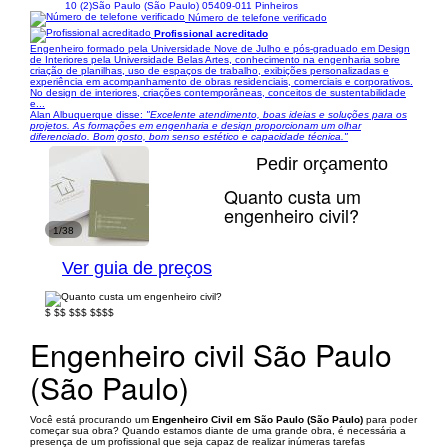
10 (2)
São Paulo (São Paulo) 05409-011 Pinheiros
Número de telefone verificado
Profissional acreditado
Engenheiro formado pela Universidade Nove de Julho e pós-graduado em Design
de Interiores pela Universidade Belas Artes, conhecimento na engenharia sobre
criação de planilhas, uso de espaços de trabalho, exibições personalizadas e
experiência em acompanhamento de obras residenciais, comerciais e corporativos.
No design de interiores, criações contemporâneas, conceitos de sustentabilidade
e...
Alan Albuquerque disse:
"Excelente atendimento, boas ideias e soluções para os
projetos. As formações em engenharia e design proporcionam um olhar
diferenciado. Bom gosto, bom senso estético e capacidade técnica."
Pedir orçamento
Quanto custa um
engenheiro civil?
1/38
Ver guia de preços
$
$$
$$$
$$$$
Engenheiro civil São Paulo
(São Paulo)
Você está procurando um
Engenheiro Civil em São Paulo (São Paulo)
para poder
começar sua obra? Quando estamos diante de uma grande obra, é necessária a
presença de um profissional que seja capaz de realizar inúmeras tarefas