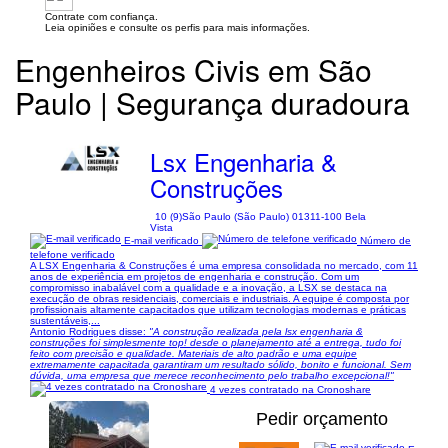
Contrate com confiança.
Leia opiniões e consulte os perfis para mais informações.
Engenheiros Civis em São
Paulo | Segurança duradoura
Lsx Engenharia &
Construções
10 (9)
São Paulo (São Paulo) 01311-100 Bela
Vista
E-mail verificado
Número de
telefone verificado
A LSX Engenharia & Construções é uma empresa consolidada no mercado, com 11
anos de experiência em projetos de engenharia e construção. Com um
compromisso inabalável com a qualidade e a inovação, a LSX se destaca na
execução de obras residenciais, comerciais e industriais. A equipe é composta por
profissionais altamente capacitados que utilizam tecnologias modernas e práticas
sustentáveis,...
Antonio Rodrigues disse:
"A construção realizada pela lsx engenharia &
construções foi simplesmente top! desde o planejamento até a entrega, tudo foi
feito com precisão e qualidade. Materiais de alto padrão e uma equipe
extremamente capacitada garantiram um resultado sólido, bonito e funcional. Sem
dúvida, uma empresa que merece reconhecimento pelo trabalho excepcional!"
4 vezes contratado na Cronoshare
Pedir orçamento