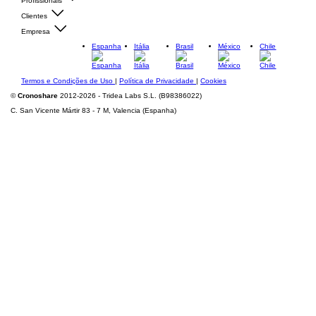
Profissionais
Clientes
Empresa
Espanha
Itália
Brasil
México
Chile
Termos e Condições de Uso
|
Política de Privacidade
|
Cookies
©
Cronoshare
2012-2026 - Tridea Labs S.L. (B98386022)
C. San Vicente Mártir 83 - 7 M, Valencia (Espanha)