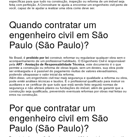
específicas para que tudo na construção, inspeção ou reforma de um imóvel seja
feita com perfeição. A Cronoshare te ajuda a encontrar um engenheiro civil perto de
você, capaz de te ajudar a realizar uma obra como deve ser.
Quando contratar um
engenheiro civil em São
Paulo (São Paulo)?
No Brasil, é
proibido por lei
construir, reformar ou regularizar qualquer obra sem o
acompanhamento de um profissional habilitado. O Engenheiro Civil é responsável
pela
ART - Anotação de Responsabilidade Técnica
, este documento é o que
permite a construção ou reforma de obras legais, sem um destes, sua obra pode
ser embargada e é passível do pagamento multas de valores elevadíssimos,
podendo ultrapassar o valor inicial da reforma.
Além disso, um engenheiro civil traz mais segurança e qualidade a reforma ou obra,
pode emitir análises técnicas e laudos. É o profissional qualificado para instruir os
auxiliares e se certificar de que tudo que está sendo feito seguirá normas de
segurança e não afetará pilares ou fundações do imóvel, além de garantir que a
construção seja qualificada, prevenindo eventuais reformas por obras mal feitas ou
erros na construção.
Por que contratar um
engenheiro civil em São
Paulo (São Paulo)?