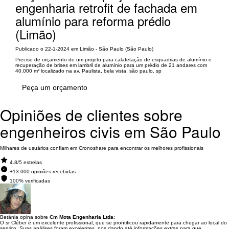
engenharia retrofit de fachada em
alumínio para reforma prédio
(Limão)
Publicado o 22-1-2024 em Limão - São Paulo (São Paulo)
Preciso de orçamento de um projeto para calafetação de esquadrias de alumínio e
recuperação de brises em lambril de alumínio para um prédio de 21 andares com
40.000 m² localizado na av. Paulista, bela vista, são paulo, sp
Peça um orçamento
Opiniões de clientes sobre
engenheiros civis em São Paulo
Milhares de usuários confiam em Cronoshare para encontrar os melhores profissionais
4.8/5 estrelas
+13.000 opiniões recebidas
100% verificadas
Betânia opina sobre
Cm Mota Engenharia Ltda
:
O sr Cléber é um excelente profissional, que se prontificou rapidamente para chegar ao local do
serviço. Suas análises foram excelentes, nos dando até informações extras para que