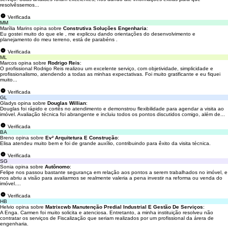
resolvêssemos...
Verificada
MM
Marília Marins opina sobre
Construtiva Soluções Engenharia
:
Eu gostei muito do que ele , me explicou dando orientações do desenvolvimento e
planejamento do meu terreno, está de parabéns .
Verificada
ML
Marcos opina sobre
Rodrigo Reis
:
O profissional Rodrigo Reis realizou um excelente serviço, com objetividade, simplicidade e
profissionalismo, atendendo a todas as minhas expectativas. Foi muito gratificante e eu fiquei
muito...
Verificada
GL
Gladys opina sobre
Douglas Willian
:
Douglas foi rápido e cortês no atendimento e demonstrou flexibilidade para agendar a visita ao
imóvel. Avaliação técnica foi abrangente e incluiu todos os pontos discutidos comigo, além de...
Verificada
BA
Breno opina sobre
Ev² Arquitetura E Construção
:
Elisa atendeu muito bem e foi de grande auxílio, contribuindo para êxito da visita técnica.
Verificada
SG
Sonia opina sobre
Autônomo
:
Felipe nos passou bastante segurança em relação aos pontos a serem trabalhados no imóvel, e
nos abriu a visão para avaliarmos se realmente valeria a pena investir na reforma ou venda do
imóvel....
Verificada
HB
Helvio opina sobre
Matrixcwb Manutenção Predial Industrial E Gestão De Serviços
:
A Enga. Carmen foi muito solicita e atenciosa. Entretanto, a minha instituição resolveu não
contratar os serviços de Fiscalização que seriam realizados por um profissional da árera de
engenharia.