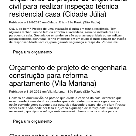
civil para realizar inspeção técnica
residencial casa (Cidade Júlia)
Publicado o 22-8-2025 em Cidade Júlia - São Paulo (São Paulo)
Olá, tudo bem? Preciso de uma avaliação técnica em minha residência. Tem
algumas rachaduras no teto da cozinha e lavanderia, além de rachaduras nas
paredes da sala. Gostaria de entender se são apenas superficiais ou se indicam
algum problema estrutural. Tenho interesse em um laudo técnico com art (anotação
de responsabilidade técnica) para garantir segurança e respaldo. Poderia me...
Peça um orçamento
Orçamento de projeto de engenharia
construção para reforma
apartamento (Vila Mariana)
Publicado o 3-10-2021 em Vila Mariana - São Paulo (São Paulo)
Gostaria de abrir um vão na parede que divide a cozinha da sala. Acontece que
essa parede é uma de duas paredes que estão debaixo de uma viga e ambas
estão servindo como suporte para essa viga (fazendo o papel de um pilar). Preciso
saber a) se o vão pode ser feito e b) caso algum tipo de reforço estrutural seja
necessário, que tipo de reforço seria necessário, bem como os custos para a...
Peça um orçamento