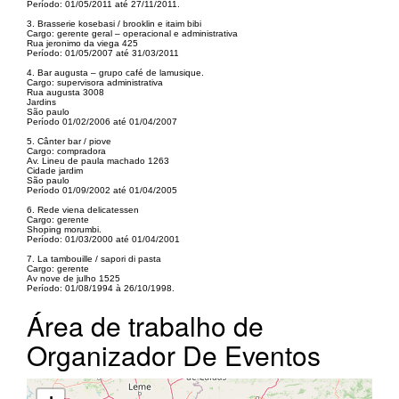
Período: 01/05/2011 até 27/11/2011.
3. Brasserie kosebasi / brooklin e itaim bibi
Cargo: gerente geral – operacional e administrativa
Rua jeronimo da viega 425
Período: 01/05/2007 até 31/03/2011
4. Bar augusta – grupo café de lamusique.
Cargo: supervisora administrativa
Rua augusta 3008
Jardins
São paulo
Período 01/02/2006 até 01/04/2007
5. Cânter bar / piove
Cargo: compradora
Av. Lineu de paula machado 1263
Cidade jardim
São paulo
Período 01/09/2002 até 01/04/2005
6. Rede viena delicatessen
Cargo: gerente
Shoping morumbi.
Período: 01/03/2000 até 01/04/2001
7. La tambouille / sapori di pasta
Cargo: gerente
Av nove de julho 1525
Período: 01/08/1994 à 26/10/1998.
Área de trabalho de
Organizador De Eventos