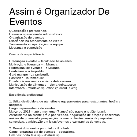
Assim é Organizador De
Eventos
Qualificações profissionais
Gerência operacional e administrativa
Organização de eventos
Excelência no atendimento ao cliente
Treinamento e capacitação de equipe
Liderança e supervisão
Cursos de especialização
Graduação eventos – faculdade belas artes
Motivação e liderança – r. Miranda
Profissional de eventos – r. Miranda
Confeitaria – o leopolldo
Gard manger - La tambouille
Pastissier – la tambouille
Excelência em vendas – viena delicatessen
Manipulação de alimentos – viena delicatessen
Informática – windows xp, office xp (word, excel).
Experiência profissional
1. Utilita distribuidora de utensílios e equipamentos para restaurantes, hotéis e
hospitais.
Cargo: representante de vendas
Março de 2013 – até o momento (7 anos) são paulo e região, brasil.
Atendimento ao cliente pré e pós-Vendas, negociação de preços e descontos,
análise de potencial e prospecção de novos clientes, envio de propostas
comerciais, participação em feiras/eventos e campanhas de vendas.
2. Resort dois santos porto feliz e ilha bela
Cargo: organizadora de eventos – operacional
Cidades: porto feliz sp – ilhabela sp