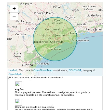
+
−
Leaflet
| Map data ©
OpenStreetMap
contributors,
CC-BY-SA
, Imagery ©
CloudMade
¿Por que contratar profissionais da Cronoshare?
É grátis
Nunca pagará por usar Cronoshare: consiga orçamentos, grátis, e
receba o contato de até 4 profissionais, sem custos.
Compare preços de de sua região.
Do seu computador ou smartphone, compare orçamentos para seus