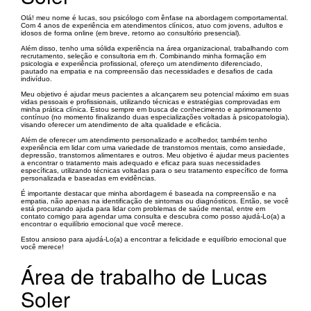
Olá! meu nome é lucas, sou psicólogo com ênfase na abordagem comportamental.
Com 4 anos de experiência em atendimentos clínicos, atuo com jovens, adultos e
idosos de forma online (em breve, retorno ao consultório presencial).
Além disso, tenho uma sólida experiência na área organizacional, trabalhando com
recrutamento, seleção e consultoria em rh. Combinando minha formação em
psicologia e experiência profissional, ofereço um atendimento diferenciado,
pautado na empatia e na compreensão das necessidades e desafios de cada
indivíduo.
Meu objetivo é ajudar meus pacientes a alcançarem seu potencial máximo em suas
vidas pessoais e profissionais, utilizando técnicas e estratégias comprovadas em
minha prática clínica. Estou sempre em busca de conhecimento e aprimoramento
contínuo (no momento finalizando duas especializações voltadas à psicopatologia),
visando oferecer um atendimento de alta qualidade e eficácia.
Além de oferecer um atendimento personalizado e acolhedor, também tenho
experiência em lidar com uma variedade de transtornos mentais, como ansiedade,
depressão, transtornos alimentares e outros. Meu objetivo é ajudar meus pacientes
a encontrar o tratamento mais adequado e eficaz para suas necessidades
específicas, utilizando técnicas voltadas para o seu tratamento específico de forma
personalizada e baseadas em evidências.
É importante destacar que minha abordagem é baseada na compreensão e na
empatia, não apenas na identificação de sintomas ou diagnósticos. Então, se você
está procurando ajuda para lidar com problemas de saúde mental, entre em
contato comigo para agendar uma consulta e descubra como posso ajudá-Lo(a) a
encontrar o equilíbrio emocional que você merece.
Estou ansioso para ajudá-Lo(a) a encontrar a felicidade e equilíbrio emocional que
você merece!
Área de trabalho de Lucas
Soler