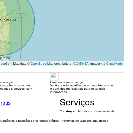
Leaflet
| Map data ©
OpenStreetMap
contributors,
CC-BY-SA
, Imagery ©
CloudMade
sua região.
Contrate com confiança.
 smartphone, compare
Você pode ler opiniões de outros clientes e ver
rojetos e serviços, sem
o perfil dos profissionais para obter mais
informacões.
Serviços
rátis
Construção:
Arquitetos | Construção de
omércios e Escritórios | Reformas prédios | Reformas de Galpões Industriais |