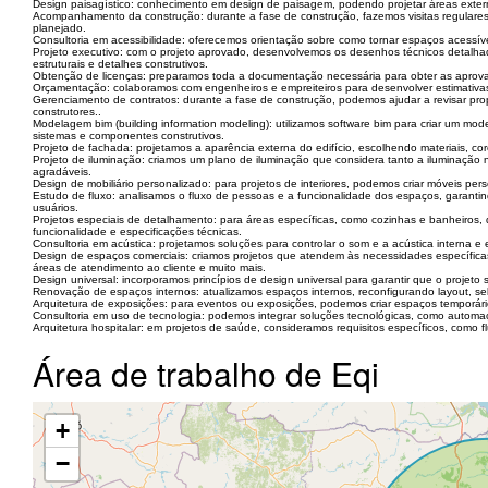
Design paisagístico: conhecimento em design de paisagem, podendo projetar áreas extern
Acompanhamento da construção: durante a fase de construção, fazemos visitas regulares 
planejado.
Consultoria em acessibilidade: oferecemos orientação sobre como tornar espaços acessív
Projeto executivo: com o projeto aprovado, desenvolvemos os desenhos técnicos detalhado
estruturais e detalhes construtivos.
Obtenção de licenças: preparamos toda a documentação necessária para obter as aprovaç
Orçamentação: colaboramos com engenheiros e empreiteiros para desenvolver estimativas
Gerenciamento de contratos: durante a fase de construção, podemos ajudar a revisar propo
construtores..
Modelagem bim (building information modeling): utilizamos software bim para criar um mode
sistemas e componentes construtivos.
Projeto de fachada: projetamos a aparência externa do edifício, escolhendo materiais, co
Projeto de iluminação: criamos um plano de iluminação que considera tanto a iluminação nat
agradáveis.
Design de mobiliário personalizado: para projetos de interiores, podemos criar móveis pe
Estudo de fluxo: analisamos o fluxo de pessoas e a funcionalidade dos espaços, garantin
usuários.
Projetos especiais de detalhamento: para áreas específicas, como cozinhas e banheiro
funcionalidade e especificações técnicas.
Consultoria em acústica: projetamos soluções para controlar o som e a acústica interna 
Design de espaços comerciais: criamos projetos que atendem às necessidades específica
áreas de atendimento ao cliente e muito mais.
Design universal: incorporamos princípios de design universal para garantir que o projeto 
Renovação de espaços internos: atualizamos espaços internos, reconfigurando layout, 
Arquitetura de exposições: para eventos ou exposições, podemos criar espaços temporá
Consultoria em uso de tecnologia: podemos integrar soluções tecnológicas, como automaç
Arquitetura hospitalar: em projetos de saúde, consideramos requisitos específicos, como f
Área de trabalho de Eqi
+
−