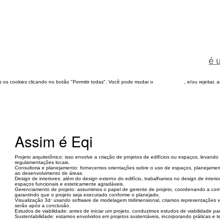
é 
dos os cookies clicando no botão "Permitir todas". Você pode mudar o
configuração
, e/ou rejeitar,
Assim é Eqi
Projeto arquitetônico: isso envolve a criação de projetos de edifícios ou espaços, levand
regulamentações locais.
Consultoria e planejamento: fornecemos orientações sobre o uso de espaços, planejame
ao desenvolvimento de áreas.
Design de interiores: além do design externo do edifício, trabalhamos no design de inter
espaços funcionais e esteticamente agradáveis.
Gerenciamento de projeto: assumimos o papel de gerente de projeto, coordenando a com
garantindo que o projeto seja executado conforme o planejado.
Visualização 3d: usando software de modelagem tridimensional, criamos representações vis
serão após a conclusão.
Estudos de viabilidade: antes de iniciar um projeto, conduzimos estudos de viabilidade para
Sustentabilidade: estamos envolvidos em projetos sustentáveis, incorporando práticas e t