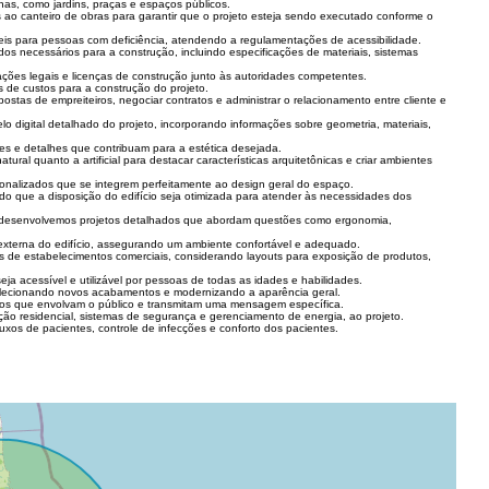
as, como jardins, praças e espaços públicos.
ao canteiro de obras para garantir que o projeto esteja sendo executado conforme o
eis para pessoas com deficiência, atendendo a regulamentações de acessibilidade.
s necessários para a construção, incluindo especificações de materiais, sistemas
ões legais e licenças de construção junto às autoridades competentes.
 de custos para a construção do projeto.
stas de empreiteiros, negociar contratos e administrar o relacionamento entre cliente e
lo digital detalhado do projeto, incorporando informações sobre geometria, materiais,
res e detalhes que contribuam para a estética desejada.
ural quanto a artificial para destacar características arquitetônicas e criar ambientes
rsonalizados que se integrem perfeitamente ao design geral do espaço.
do que a disposição do edifício seja otimizada para atender às necessidades dos
s, desenvolvemos projetos detalhados que abordam questões como ergonomia,
e externa do edifício, assegurando um ambiente confortável e adequado.
s de estabelecimentos comerciais, considerando layouts para exposição de produtos,
seja acessível e utilizável por pessoas de todas as idades e habilidades.
selecionando novos acabamentos e modernizando a aparência geral.
rios que envolvam o público e transmitam uma mensagem específica.
ão residencial, sistemas de segurança e gerenciamento de energia, ao projeto.
luxos de pacientes, controle de infecções e conforto dos pacientes.