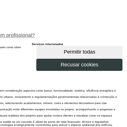
peça um orçamento gratuitamente
um profissional?
Serviços relacionados
 assim como obter
o em consideração aspectos como layout, funcionalidade, estética, eficiência energética e
nto urbano, zoneamento e regulamentações governamentais relacionadas à construção e
iores, selecionando acabamentos, móveis, cores e elementos decorativos para criar
unicação entre diferentes equipes envolvidas no projeto, acompanhando o progresso e
uais realistas dos projetos para ajudar nossos clientes a visualizar como os espaços
 avaliar se um conceito é viável do ponto de vista financeiro, técnico e regulatório.
ecnologias ecologicamente conscientes para reduzir o impacto ambiental dos edifícios.