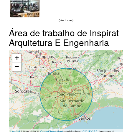
(Ver todas)
Área de trabalho de Inspirat
Arquitetura E Engenharia
+
−
Leaflet
| Map data ©
OpenStreetMap
contributors,
CC-BY-SA
, Imagery ©