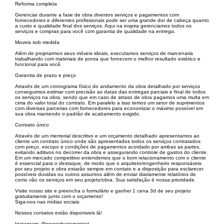
Reforma completa
Gerenciar durante a fase de obra diversos serviços e pagamentos com
fornecedores e diferentes profissionais pode ser uma grande dor de cabeça quanto
a custo e qualidade final dos serviços. Aqui na inspira gerenciamos todos os
serviços e compras para você com garantia de qualidade na entrega.
Moveis sob medida
Além de projetarmos seus móveis ideais, executamos serviços de marcenaria
trabalhando com materiais de ponta que fornecem o melhor resultado estético e
funcional para você.
Garantia de prazo e preço
Através de um cronograma físico do andamento da obra detalhado por serviços
conseguimos estimar com precisão as datas das entregas parciais e final de todos
os serviços na obra, sendo que em caso de atraso de obra pagamos uma multa em
cima do valor total do contrato. Em paralelo a isso temos um setor de suprimentos
com diversas parcerias com fornecedores para economizar o máximo possível em
sua obra mantendo o padrão de acabamento exigido.
Contrato único
Através de um memorial descritivo e um orçamento detalhado apresentamos ao
cliente um contrato único onde são apresentados todos os serviços contratados
com preço, escopo e condições de pagamentos acordado por ambas as partes,
evitando aditivos no decorrer da obra e assegurando controle de gastos do cliente.
Em um mercado competitivo entendemos que o bom relacionamento com o cliente
é essencial para o destaque, de modo que o arquiteto/engenheiro responsáveis
por seu projeto e obra estarão sempre em contato e a disposição para esclarecer
possíveis duvidas ou outros assuntos além de enviar diariamente relatórios de
como vão os serviços em seu projeto/obra. Sua satisfação é nossa prioridade.
Visite nosso site e preencha o formulário e ganhei 1 cena 3d de seu projeto
gratuitamente junto com o orçamento!
Siga-nos nas mídias sociais:
Nossos contatos estão disponiveis lá!
Instagram: @engenhariainspirat