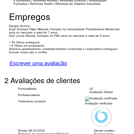
e Escritórios | Reformas imóveis | Reformas cozinhas | Restauração
Fachadas | Reformas Hotéis | Reformas de Galpões Industriais
Empregos
Equipe técnica:
Engº Gustavo Filipe Miranda, formado na Universidade Presbiteriana Mackenzie
atua no mercado a mais de 7 anos.
Arqº Lucas Oliveira, formado na FMU atua no mercado a mais de 5 anos.
+ 50 Obras entregues.
+ 8 Obras em andamento.
Diversos apartamentos, estabelecimentos comerciais e corporativos entregues.
Acesse nosso site e confira.
Escrever uma avaliação
2 Avaliações de clientes
Pontualidade
10
Avaliação Global
Profissionalismo
Tratamento pessoal
Avaliação verificada
Denise
06-12-2018
Denise avaliou:
Reformas de apartamentos 55m² m2
Pessoal muito