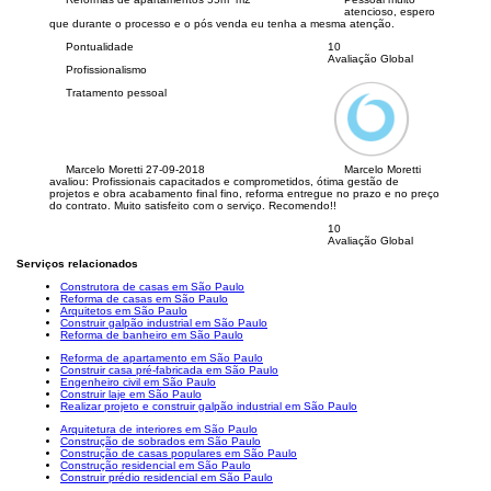
atencioso, espero
que durante o processo e o pós venda eu tenha a mesma atenção.
Pontualidade
10
Avaliação Global
Profissionalismo
Tratamento pessoal
Marcelo Moretti
27-09-2018
Marcelo Moretti
avaliou:
Profissionais capacitados e comprometidos, ótima gestão de
projetos e obra acabamento final fino, reforma entregue no prazo e no preço
do contrato. Muito satisfeito com o serviço. Recomendo!!
10
Avaliação Global
Serviços relacionados
Construtora de casas em São Paulo
Reforma de casas em São Paulo
Arquitetos em São Paulo
Construir galpão industrial em São Paulo
Reforma de banheiro em São Paulo
Reforma de apartamento em São Paulo
Construir casa pré-fabricada em São Paulo
Engenheiro civil em São Paulo
Construir laje em São Paulo
Realizar projeto e construir galpão industrial em São Paulo
Arquitetura de interiores em São Paulo
Construção de sobrados em São Paulo
Construção de casas populares em São Paulo
Construção residencial em São Paulo
Construir prédio residencial em São Paulo