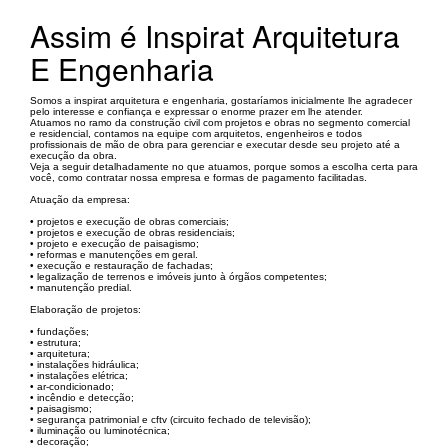
Assim é Inspirat Arquitetura
E Engenharia
Somos a inspirat arquitetura e engenharia, gostaríamos inicialmente lhe agradecer
pelo interesse e confiança e expressar o enorme prazer em lhe atender.
Atuamos no ramo da construção civil com projetos e obras no segmento comercial
e residencial, contamos na equipe com arquitetos, engenheiros e todos
profissionais de mão de obra para gerenciar e executar desde seu projeto até a
execução da obra.
Veja a seguir detalhadamente no que atuamos, porque somos a escolha certa para
você, como contratar nossa empresa e formas de pagamento facilitadas.
Atuação da empresa:
• projetos e execução de obras comerciais;
• projetos e execução de obras residenciais;
• projeto e execução de paisagismo;
• reformas e manutenções em geral.
• execução e restauração de fachadas;
• legalização de terrenos e imóveis junto à órgãos competentes;
• manutenção predial.
Elaboração de projetos:
• fundações;
• estrutura;
• arquitetura;
• instalações hidráulica;
• instalações elétrica;
• ar-condicionado;
• incêndio e detecção;
• paisagismo;
• segurança patrimonial e cftv (circuito fechado de televisão);
• iluminação ou luminotécnica;
• decoração;