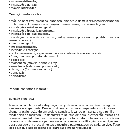
• impermeabilização;
• instalações de gás;
• móveis planejados
Execução (mão de obra):
• mão de obra civil (alvenaria, chapisco, emboço e demais serviços relacionados).
• estruturas e fundações (escavação, formas, armação e concretagem).
• instalações elétricas em geral.
• instalações hidráulicas em geral.
• instalações de gás em geral.
• instalação de revestimentos em geral. (cerâmica, porcelanato, pastilhas, vinílico,
laminado e etc.)
• pintura em geral.
• impermeabilização.
• incêndio e detecção.
• fachadas em acm, argamassa, cerâmica, elementos vazados e etc.
• forro, sancas e paredes de drywall;
• gesso liso;
• marcenaria (móveis, portas e etc);
• serralheria (estruturas, portas e etc);
• vidraçaria (fechamentos e etc).
• demolição
• paisagismo
Por que contratar a inspirat?
Solução integrada
Temos como diferencial a disposição de profissionais de arquitetura, design de
interiores e engenharia. Desde o primeiro encontro é propiciado a você nosso
cliente, a elaboração de um projeto completo levando em conta o seu perfil e
tendências do mercado. Posteriormente na fase de obra, a execução eximia dos
serviços é um fator forte de nossas equipes, isto devido ao treinamento continuo
de nossos profissionais e parceiros e uma constante verificação dos serviços na
obra baseado em procedimentos executivos padronizados de cada serviço. Tudo
isso para que nos possamos te entregar o melhor resultado!