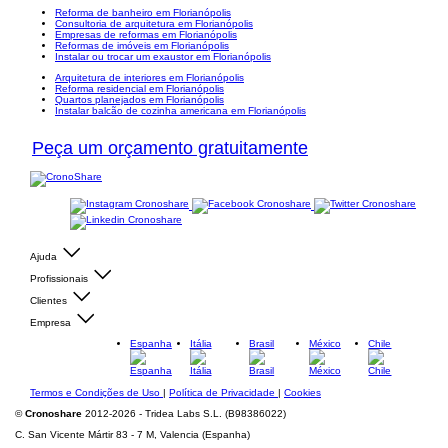
Reforma de banheiro em Florianópolis
Consultoria de arquitetura em Florianópolis
Empresas de reformas em Florianópolis
Reformas de imóveis em Florianópolis
Instalar ou trocar um exaustor em Florianópolis
Arquitetura de interiores em Florianópolis
Reforma residencial em Florianópolis
Quartos planejados em Florianópolis
Instalar balcão de cozinha americana em Florianópolis
Peça um orçamento gratuitamente
Ajuda
Profissionais
Clientes
Empresa
Espanha
Itália
Brasil
México
Chile
Termos e Condições de Uso
|
Política de Privacidade
|
Cookies
©
Cronoshare
2012-2026 - Tridea Labs S.L. (B98386022)
C. San Vicente Mártir 83 - 7 M, Valencia (Espanha)