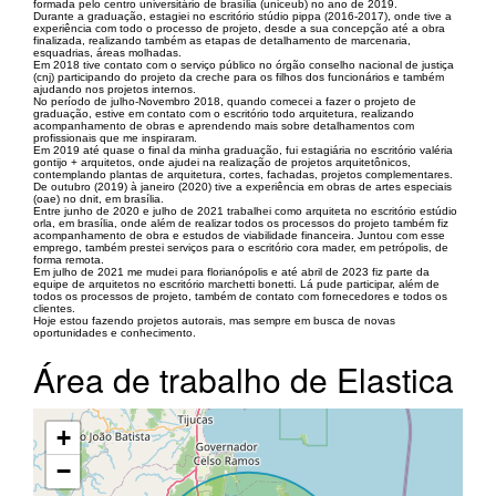
formada pelo centro universitário de brasília (uniceub) no ano de 2019.
Durante a graduação, estagiei no escritório stúdio pippa (2016-2017), onde tive a
experiência com todo o processo de projeto, desde a sua concepção até a obra
finalizada, realizando também as etapas de detalhamento de marcenaria,
esquadrias, áreas molhadas.
Em 2018 tive contato com o serviço público no órgão conselho nacional de justiça
(cnj) participando do projeto da creche para os filhos dos funcionários e também
ajudando nos projetos internos.
No período de julho-Novembro 2018, quando comecei a fazer o projeto de
graduação, estive em contato com o escritório todo arquitetura, realizando
acompanhamento de obras e aprendendo mais sobre detalhamentos com
profissionais que me inspiraram.
Em 2019 até quase o final da minha graduação, fui estagiária no escritório valéria
gontijo + arquitetos, onde ajudei na realização de projetos arquitetônicos,
contemplando plantas de arquitetura, cortes, fachadas, projetos complementares.
De outubro (2019) à janeiro (2020) tive a experiência em obras de artes especiais
(oae) no dnit, em brasília.
Entre junho de 2020 e julho de 2021 trabalhei como arquiteta no escritório estúdio
orla, em brasília, onde além de realizar todos os processos do projeto também fiz
acompanhamento de obra e estudos de viabilidade financeira. Juntou com esse
emprego, também prestei serviços para o escritório cora mader, em petrópolis, de
forma remota.
Em julho de 2021 me mudei para florianópolis e até abril de 2023 fiz parte da
equipe de arquitetos no escritório marchetti bonetti. Lá pude participar, além de
todos os processos de projeto, também de contato com fornecedores e todos os
clientes.
Hoje estou fazendo projetos autorais, mas sempre em busca de novas
oportunidades e conhecimento.
Área de trabalho de Elastica
+
−