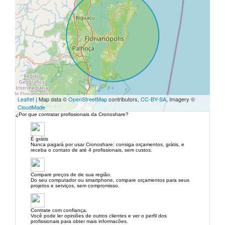
Leaflet
| Map data ©
OpenStreetMap
contributors,
CC-BY-SA
, Imagery ©
CloudMade
¿Por que contratar profissionais da Cronoshare?
É grátis
Nunca pagará por usar Cronoshare: consiga orçamentos, grátis, e
receba o contato de até 4 profissionais, sem custos.
Compare preços de de sua região.
Do seu computador ou smartphone, compare orçamentos para seus
projetos e serviços, sem compromisso.
Contrate com confiança.
Você pode ler opiniões de outros clientes e ver o perfil dos
profissionais para obter mais informacões.