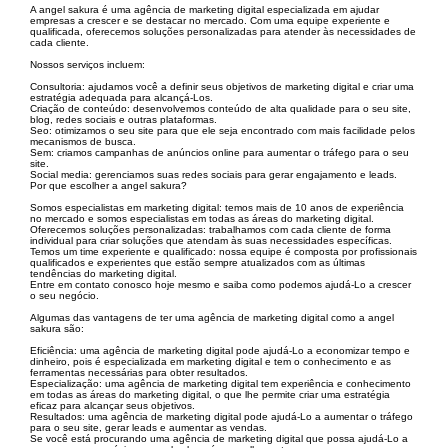
A angel sakura é uma agência de marketing digital especializada em ajudar
empresas a crescer e se destacar no mercado. Com uma equipe experiente e
qualificada, oferecemos soluções personalizadas para atender às necessidades de
cada cliente.
Nossos serviços incluem:
Consultoria: ajudamos você a definir seus objetivos de marketing digital e criar uma
estratégia adequada para alcançá-Los.
Criação de conteúdo: desenvolvemos conteúdo de alta qualidade para o seu site,
blog, redes sociais e outras plataformas.
Seo: otimizamos o seu site para que ele seja encontrado com mais facilidade pelos
mecanismos de busca.
Sem: criamos campanhas de anúncios online para aumentar o tráfego para o seu
site.
Social media: gerenciamos suas redes sociais para gerar engajamento e leads.
Por que escolher a angel sakura?
Somos especialistas em marketing digital: temos mais de 10 anos de experiência
no mercado e somos especialistas em todas as áreas do marketing digital.
Oferecemos soluções personalizadas: trabalhamos com cada cliente de forma
individual para criar soluções que atendam às suas necessidades específicas.
Temos um time experiente e qualificado: nossa equipe é composta por profissionais
qualificados e experientes que estão sempre atualizados com as últimas
tendências do marketing digital.
Entre em contato conosco hoje mesmo e saiba como podemos ajudá-Lo a crescer
o seu negócio.
Algumas das vantagens de ter uma agência de marketing digital como a angel
sakura são:
Eficiência: uma agência de marketing digital pode ajudá-Lo a economizar tempo e
dinheiro, pois é especializada em marketing digital e tem o conhecimento e as
ferramentas necessárias para obter resultados.
Especialização: uma agência de marketing digital tem experiência e conhecimento
em todas as áreas do marketing digital, o que lhe permite criar uma estratégia
eficaz para alcançar seus objetivos.
Resultados: uma agência de marketing digital pode ajudá-Lo a aumentar o tráfego
para o seu site, gerar leads e aumentar as vendas.
Se você está procurando uma agência de marketing digital que possa ajudá-Lo a