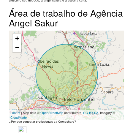
crescer o seu negócio, a angel sakura é a escolha certa.
Área de trabalho de Agência
Angel Sakur
+
−
Leaflet
| Map data ©
OpenStreetMap
contributors,
CC-BY-SA
, Imagery ©
CloudMade
¿Por que contratar profissionais da Cronoshare?