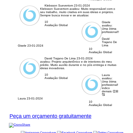
Klebsson Suevertom
23-01-2024
Klebsson Suevertom avaliou:
Muito responsável com o
seu trabalho, muito criativa em suas ideias e projetos.
Sempre busca inovar e se atualizar.
10
Gisele
Avaliação Global
avaliou:
Uma ótima
profissional!!
David
Trajano De
Lima
Gisele
23-01-2024
10
Avaliação Global
David Trajano De Lima
23-01-2024
avaliou:
Projeto arquitetônico e de interiores do meu
prédio. Muito auxílio durante e no pós entrega e muitas
ideias inovadoras.
10
Laura
Avaliação Global
avaliou:
Uma ótima
profissional!
indico
demais 👏🏼
🥰
Laura
23-01-2024
10
Avaliação Global
Peça um orçamento gratuitamente