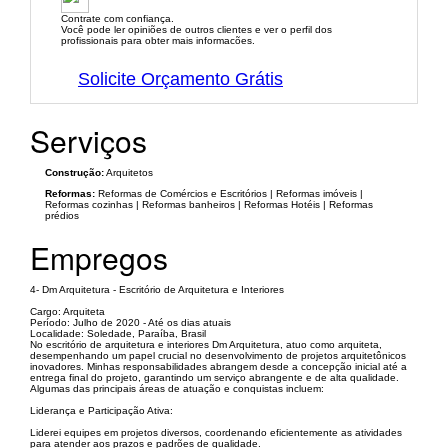
Contrate com confiança.
Você pode ler opiniões de outros clientes e ver o perfil dos
profissionais para obter mais informacões.
Solicite Orçamento Grátis
Serviços
Construção:
Arquitetos
Reformas:
Reformas de Comércios e Escritórios | Reformas imóveis |
Reformas cozinhas | Reformas banheiros | Reformas Hotéis | Reformas
prédios
Empregos
4- Dm Arquitetura - Escritório de Arquitetura e Interiores
Cargo: Arquiteta
Período: Julho de 2020 - Até os dias atuais
Localidade: Soledade, Paraíba, Brasil
No escritório de arquitetura e interiores Dm Arquitetura, atuo como arquiteta,
desempenhando um papel crucial no desenvolvimento de projetos arquitetônicos
inovadores. Minhas responsabilidades abrangem desde a concepção inicial até a
entrega final do projeto, garantindo um serviço abrangente e de alta qualidade.
Algumas das principais áreas de atuação e conquistas incluem:
Liderança e Participação Ativa:
Liderei equipes em projetos diversos, coordenando eficientemente as atividades
para atender aos prazos e padrões de qualidade.