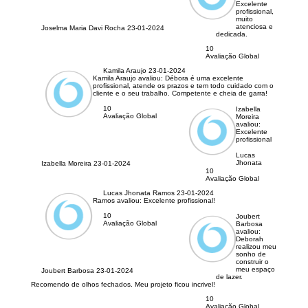
Excelente
profissional,
muito
atenciosa e
Joselma Maria Davi Rocha
23-01-2024
dedicada.
10
Avaliação Global
Kamila Araujo
23-01-2024
Kamila Araujo avaliou:
Débora é uma excelente
profissional, atende os prazos e tem todo cuidado com o
cliente e o seu trabalho. Competente e cheia de garra!
10
Izabella
Avaliação Global
Moreira
avaliou:
Excelente
profissional
Lucas
Jhonata
Izabella Moreira
23-01-2024
10
Avaliação Global
Lucas Jhonata Ramos
23-01-2024
Ramos avaliou:
Excelente profissional!
10
Joubert
Avaliação Global
Barbosa
avaliou:
Deborah
realizou meu
sonho de
construir o
meu espaço
Joubert Barbosa
23-01-2024
de lazer.
Recomendo de olhos fechados. Meu projeto ficou incrivel!
10
Avaliação Global