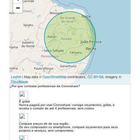
−
Leaflet
| Map data ©
OpenStreetMap
contributors,
CC-BY-SA
, Imagery ©
CloudMade
¿Por que contratar profissionais da Cronoshare?
É grátis
Nunca pagará por usar Cronoshare: consiga orçamentos, grátis, e
receba o contato de até 4 profissionais, sem custos.
Compare preços de de sua região.
Do seu computador ou smartphone, compare orçamentos para seus
projetos e serviços, sem compromisso.