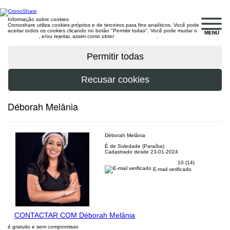
Informação sobre cookies
Cronoshare utiliza cookies próprios e de terceiros para fins analíticos. Você pode
aceitar todos os cookies clicando no botão "Permitir todas". Você pode mudar o
MENU
configuração
, e/ou rejeitar, assim como obter
mais informações
.
Déborah Melânia
Déborah Melânia
É de Soledade (Paraíba)
Cadastrado desde 23-01-2024
10 (14)
E-mail verificado
CONTACTAR COM Déborah Melânia
é gratuito e sem compromisso