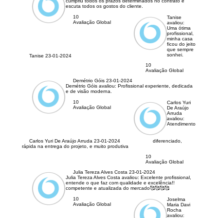
cumpriu todos os prazos determinados no contrato e
escuta todos os gostos do cliente.
10
Tanise
Avaliação Global
avaliou:
Uma ótima
profissional,
minha casa
ficou do jeito
que sempre
sonhei.
Tanise
23-01-2024
10
Avaliação Global
Demétrio Góis
23-01-2024
Demétrio Góis avaliou:
Profissional experiente, dedicada
e de visão moderna.
10
Carlos Yuri
Avaliação Global
De Araújo
Arruda
avaliou:
Atendimento
Carlos Yuri De Araújo Arruda
23-01-2024
diferenciado,
rápida na entrega do projeto, e muito produtiva
10
Avaliação Global
Julia Tereza Alves Costa
23-01-2024
Julia Tereza Alves Costa avaliou:
Excelente profissional,
entende o que faz com qualidade e excelência!!
competente e atualizada do mercado🥰🥰🥰🥰
10
Joselma
Avaliação Global
Maria Davi
Rocha
avaliou: