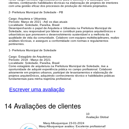
clientes, combinando habilidades técnicas na elaboração de projetos de interiores
com uma gestão eficaz dos processos de produção de móveis projetados.
2- Prefeitura Municipal de Soledade - PB
Cargo: Arquiteta e Urbanista
Período: Março de 2021 - Até os dias atuais
Localidade: Soledade, Paraíba, Brasil
Desempenhando o papel de Arquiteta e Urbanista na Prefeitura Municipal de
Soledade, sou responsável por liderar e contribuir para projetos arquitetônicos e
urbanísticos que promovem o desenvolvimento sustentável e a melhoria da
qualidade de vida da comunidade. Colaboro com equipes multidisciplinares, realizo
análises técnicas, e asseguro a conformidade com normas e regulamentos
pertinentes.
1- Prefeitura Municipal de Soledade
Cargo: Estagiário de Arquitetura
Período: 2018 - Março de 2021
Localidade: Soledade, Paraíba, Brasil
Como estagiário de arquitetura na Prefeitura Municipal de Soledade, tive a
oportunidade de adquirir experiência prática no campo profissional. Colaborei
ativamente em projetos urbanos, participei de levantamentos e elaboração de
projetos arquitetônicos, adquirindo conhecimento técnico e habilidades práticas
fundamentais para minha trajetória profissional.
Escrever uma avaliação
14 Avaliações de clientes
10
Avaliação Global
Maxy Albuquerque
23-01-2024
Maxy Albuquerque avaliou:
Excelente profissional!