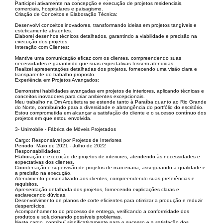
Participei ativamente na concepção e execução de projetos residenciais,
comerciais, hospitalares e paisagismo.
Criação de Conceitos e Elaboração Técnica:
Desenvolvi conceitos inovadores, transformando ideias em projetos tangíveis e
esteticamente atraentes.
Elaborei desenhos técnicos detalhados, garantindo a viabilidade e precisão na
execução dos projetos.
Interação com Clientes:
Mantive uma comunicação eficaz com os clientes, compreendendo suas
necessidades e garantindo que suas expectativas fossem atendidas.
Realizei apresentações detalhadas dos projetos, fornecendo uma visão clara e
transparente do trabalho proposto.
Experiência em Projetos Avançados:
Demonstrei habilidades avançadas em projetos de interiores, aplicando técnicas e
conceitos inovadores para criar ambientes excepcionais.
Meu trabalho na Dm Arquitetura se estende tanto à Paraíba quanto ao Rio Grande
do Norte, contribuindo para a diversidade e abrangência do portfólio do escritório.
Estou comprometida em alcançar a satisfação do cliente e o sucesso contínuo dos
projetos em que estou envolvida.
3- Unimobile - Fábrica de Móveis Projetados
Cargo: Responsável por Projetos de Interiores
Período: Maio de 2021 - Julho de 2022
Responsabilidades:
Elaboração e execução de projetos de interiores, atendendo às necessidades e
expectativas dos clientes.
Coordenação e supervisão de projetos de marcenaria, assegurando a qualidade e
a precisão na execução.
Atendimento personalizado aos clientes, compreendendo suas preferências e
requisitos.
Apresentação detalhada dos projetos, fornecendo explicações claras e
esclarecendo dúvidas.
Desenvolvimento de planos de corte eficientes para otimizar a produção e reduzir
desperdícios.
Acompanhamento do processo de entrega, verificando a conformidade dos
produtos e solucionando possíveis problemas.
Neste cargo, contribuí significativamente para o sucesso e a satisfação dos