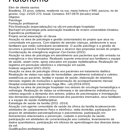
Elen de oliveira santos
Brasileira, 33 anos, solteira, residente na rua: maria helena n°466, pavuna, rio de
janeiro- Cep: 21520 270, brasil. Contatos: 837-0976 (recado) email:
Objetivo
Psicóloga.
Formação profissional
Pós-Graduação (especialização) na ufrj em psicologia hospitalar.
Bacharel em psicologia pela associação brasileira de ensino universitário-Uniabeu.
Experiência profissional
Projeto social associação vó cleusa
Atuação na área de psicologia e gestão (voluntariado) do projeto que atua na
comunidade em pavuna. Com objetivo de atender crianças, adolescente e seus
familiares que estão vulneráveis socialmente. O auxílio psicólogo e a gestão de
recursos e pessoal é fundamental para o alcance das propostas sociais do projeto .
Coordenação de emergência regional -Cer-Centro (2022)
Atuação na área de psicologia em atendimento aos pacientes que dão entrada na
emergência e dos internados. Realizado suporte emocional aos familiares e equipe
de saúde, assim como, apoio educativo em equipe multidisciplinar. Realização de
registros em prontuário eletrônico e orientação em saúde.
Instituto segumed (2021-2022)
Atuação na área de psicologia clínica aos pacientes em tratamento dialítico.
Realização de visitas nas salas de hemodiálise; atendimento individual e coletivo;
assistência ao paciente, familiar e equipe de saúde; elaboração de relatórios
mensais; registro de evoluções e apresentação de acompanhamento mensal.
Hospital universitário clementino fraga filho –ufrj (2019-2020)
Atuação na área de psicologia hospitalar nos setores de oncologia hematológica e
nefrologia. Realização de visitas na enfermaria e de atendimento individual e/ou
coletiva segundo a demanda dos setores, prática de psicoterapias e investigação
das demandas psicológicas e emocionais dos pacientes internados, seus familiares
e a equipe de saúde multidisciplinar.
Estratégia de saúde da família (2011 -2014)
Atuação com agente comunitário de saúde da clínica da família localexercendo
atividades de cadastramento físico e eletrônico, visita domiciliar, participação em
grupos de atividades psicoterapêuticas e psicomotoras, participação em
treinamentos relacionados a prevenção, cuidado e promoção da saúde,
participação em atividades de conscientização aos cuidados, levantamento de
dados quantitativos, participação em oficinas de aprendizagem das diversas áreas
da esf.
Qualificações profissionais