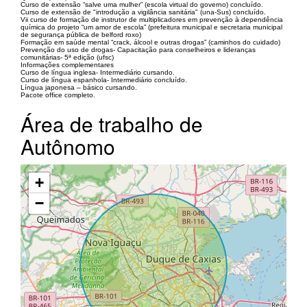
Curso de extensão “salve uma mulher” (escola virtual do governo) concluído.
Curso de extensão de "introdução a vigilância sanitária" (una-Sus) concluído.
Vii curso de formação de instrutor de multiplicadores em prevenção à dependência
química do projeto “um amor de escola” (prefeitura municipal e secretaria municipal
de segurança pública de belford roxo)
Formação em saúde mental “crack, álcool e outras drogas” (caminhos do cuidado)
Prevenção do uso de drogas- Capacitação para conselheiros e lideranças
comunitárias- 5ª edição (ufsc)
Informações complementares
Curso de língua inglesa- Intermediário cursando.
Curso de língua espanhola- Intermediário concluído.
Língua japonesa – básico cursando.
Pacote office completo.
Área de trabalho de
Autônomo
+
−