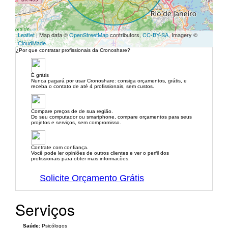
Leaflet
| Map data ©
OpenStreetMap
contributors,
CC-BY-SA
, Imagery ©
CloudMade
¿Por que contratar profissionais da Cronoshare?
É grátis
Nunca pagará por usar Cronoshare: consiga orçamentos, grátis, e
receba o contato de até 4 profissionais, sem custos.
Compare preços de de sua região.
Do seu computador ou smartphone, compare orçamentos para seus
projetos e serviços, sem compromisso.
Contrate com confiança.
Você pode ler opiniões de outros clientes e ver o perfil dos
profissionais para obter mais informacões.
Solicite Orçamento Grátis
Serviços
Saúde:
Psicólogos