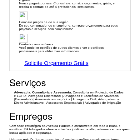
Nunca pagará por usar Cronoshare: consiga orçamentos, grátis, e
receba o contato de até 4 profissionais, sem custos.
Compare preços de de sua região.
Do seu computador ou smartphone, compare orçamentos para seus
projetos e serviços, sem compromisso.
Contrate com confiança.
Você pode ler opiniões de outros clientes e ver o perfil dos
profissionais para obter mais informacões.
Solicite Orçamento Grátis
Serviços
Advocacia, Consultoria e Assessoria:
Consultoria em Proteção de Dados
e LGPD | Advogado Empresarial | Advogados e Escritórios de Advocacia
(Generalista) | Assessoria em negócios | Advogados Civil | Advogados de
Direito Administrativo | Assessores Empresariais | Advogados de Imigração
Empregos
Com sede estratégica na Avenida Paulista e atendimento em todo o Brasil, o
escritório JFA Advogados oferece soluções jurídicas de alta performance para quem
busca agilidade e segurança.
Liderado pelo Dr. Jonas, nosso foco é resolver conflitos complexos de forma