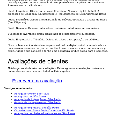
estratégica, priorizando a proteção do seu patrimônio e a rapidez nos resultados.
Atuamos com excelência em:
Direito Imigratório: Obtenção de vistos (Investidor, Nômade Digital, Trabalho),
processos de Cidadania, Naturalização e Regularização de Estrangeiros no Brasil.
Direito Imobiliário: Distratos, regularização de imóveis, escrituras e análise de riscos
(Due Diligence).
Direito Bancário: Defesa contra leilões, revisões contratuais e juros abusivos.
Sucessões: Inventários extrajudiciais rápidos e planejamento sucessório.
Direito Empresarial e Tributário: Defesa de ativos e recuperação de créditos.
Nosso diferencial é o atendimento personalizado e digital, unindo a autoridade de
um escritório físico no coração de São Paulo com a modernidade que o seu tempo
exige. Agende sua consulta e tenha uma estratégia jurídica sólida para o seu caso.
Avaliações de clientes
Jf Advogados ainda não tem avaliações. Deixe agora uma avaliação contando a
outros clientes como é o seu trabalho Jf Advogados.
Escrever uma avaliação
Serviços relacionados
Advogado civil em São Paulo
Advogados em São Paulo
Advogado de imigração em São Paulo
Assessoria de imprensa em São Paulo
Advogado empresarial em São Paulo
Consultoria em Proteção de Dados em São Paulo
Advogados de direito administrativo em São Paulo