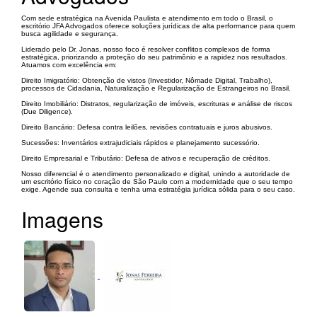
Com sede estratégica na Avenida Paulista e atendimento em todo o Brasil, o
escritório JFA Advogados oferece soluções jurídicas de alta performance para quem
busca agilidade e segurança.
Liderado pelo Dr. Jonas, nosso foco é resolver conflitos complexos de forma
estratégica, priorizando a proteção do seu patrimônio e a rapidez nos resultados.
Atuamos com excelência em:
Direito Imigratório: Obtenção de vistos (Investidor, Nômade Digital, Trabalho),
processos de Cidadania, Naturalização e Regularização de Estrangeiros no Brasil.
Direito Imobiliário: Distratos, regularização de imóveis, escrituras e análise de riscos
(Due Diligence).
Direito Bancário: Defesa contra leilões, revisões contratuais e juros abusivos.
Sucessões: Inventários extrajudiciais rápidos e planejamento sucessório.
Direito Empresarial e Tributário: Defesa de ativos e recuperação de créditos.
Nosso diferencial é o atendimento personalizado e digital, unindo a autoridade de
um escritório físico no coração de São Paulo com a modernidade que o seu tempo
exige. Agende sua consulta e tenha uma estratégia jurídica sólida para o seu caso.
Imagens