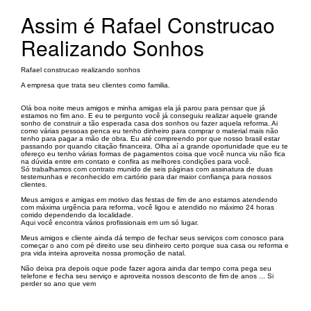
Assim é Rafael Construcao
Realizando Sonhos
Rafael construcao realizando sonhos
A empresa que trata seu clientes como familia.
Olá boa noite meus amigos e minha amigas ela já parou para pensar que já
estamos no fim ano. E eu te pergunto você já conseguiu realizar aquele grande
sonho de construir a tão esperada casa dos sonhos ou fazer aquela reforma. Ai
como várias pessoas penca eu tenho dinheiro para comprar o material mais não
tenho para pagar a mão de obra. Eu até compreendo por que nosso brasil estar
passando por quando citação financeira. Olha aí a grande oportunidade que eu te
ofereço eu tenho várias formas de pagamentos coisa que você nunca viu não fica
na dúvida entre em contato e confira as melhores condições para você.
Só trabalhamos com contrato munido de seis páginas com assinatura de duas
testemunhas e reconhecido em cartório para dar maior confiança para nossos
clientes.
Meus amigos e amigas em motivo das festas de fim de ano estamos atendendo
com máxima urgência para reforma, você ligou e atendido no máximo 24 horas
corrido dependendo da localidade.
Aqui você encontra vários profissionais em um só lugar.
Meus amigos e cliente ainda dá tempo de fechar seus serviços com conosco para
começar o ano com pé direito use seu dinheiro certo porque sua casa ou reforma e
pra vida inteira aproveita nossa promoção de natal.
Não deixa pra depois oque pode fazer agora ainda dar tempo corra pega seu
telefone e fecha seu serviço e aproveita nossos desconto de fim de anos ... Si
perder so ano que vem