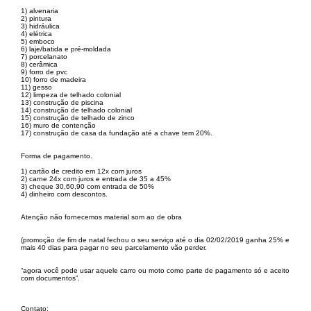
1) alvenaria
2) pintura
3) hidráulica
4) elétrica
5) emboco
6) laje/batida e pré-moldada
7) porcelanato
8) cerâmica
9) forro de pvc
10) forro de madeira
11) gesso
12) limpeza de telhado colonial
13) construção de piscina
14) construção de telhado colonial
15) construção de telhado de zinco
16) muro de contenção
17) construção de casa da fundação até a chave tem 20%.
Forma de pagamento.
1) cartão de credito em 12x com juros
2) carne 24x com juros e entrada de 35 a 45%
3) cheque 30,60,90 com entrada de 50%
4) dinheiro com descontos.
Atenção não fornecemos material som ao de obra
(promoção de fim de natal fechou o seu serviço até o dia 02/02/2019 ganha 25% e
mais 40 dias para pagar no seu parcelamento vão perder.
“agora você pode usar aquele carro ou moto como parte de pagamento só e aceito
com documentos”.
Contato;