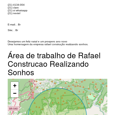
(21) 4134-004
(21) claro
(21) oi whatsapp
(21) nextel
E-mail; . Br
Site; . Br
Desejamos um feliz natal e um prospero ano novo
Uma homenagem da empresa rafael construção realizando sonhos.
Área de trabalho de Rafael
Construcao Realizando
Sonhos
+
−