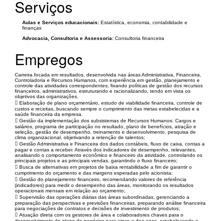
Serviços
Aulas e Serviços educacionais:
Estatística, economia, contabilidade e
finanças
Advocacia, Consultoria e Assessoria:
Consultoria financeira
Empregos
Carreira focada em resultados, desenvolvida nas áreas Administrativa, Financeira,
Controladoria e Recursos Humanos, com experiência em gestão, planejamento e
controle das atividades correspondentes, fixando políticas de gestão dos recursos
financeiros, administrativos, estruturando e racionalizando, tendo em vista os
objetivos das organizações.
 Elaboração de plano orçamentário, estudo de viabilidade financeira, controle de
custos e receitas, buscando sempre o cumprimento das metas estabelecidas e a
saúde financeira da empresa.
 Gestão da implementação dos subsistemas de Recursos Humanos: Cargos e
salários, programa de participação no resultado, plano de benefícios, atração e
seleção, gestão de desempenho, treinamento e desenvolvimento, pesquisa de
clima organizacional, objetivando a retenção de talentos;
 Gestão Administrativa e Financeira dos dados contábeis, fluxo de caixa, contas a
pagar e contas a receber. Através dos indicadores de desempenho, relevantes,
analisando o comportamento econômico e financeiro da atividade, controlando os
principais projetos e as principais vendas, garantindo o fluxo financeiro;
 Busca de alternativas em projetos de baixa rentabilidade a fim de garantir o
cumprimento do orçamento e das margens esperadas pelo acionista;
 Gestão do planejamento financeiro, recomendando valores de referência
(indicadores) para medir o desempenho das áreas, monitorando os resultados
operacionais mensais em relação ao orçamento;
 Supervisão das operações diárias das áreas subordinadas, gerenciando a
preparação das perspectivas e previsões financeiras, preparando análise financeira
para negociações de contratos e decisões de investimento de produtos;
 Atuação direta com os gestores de área e colaboradores chaves para o
desenvolvimento do plano de negócios para cinco e dez anos, estabelecendo e