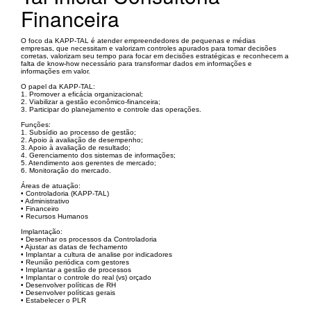
Financeira
O foco da KAPP-TAL é atender empreendedores de pequenas e médias
empresas, que necessitam e valorizam controles apurados para tomar decisões
corretas, valorizam seu tempo para focar em decisões estratégicas e reconhecem a
falta de know-how necessário para transformar dados em informações e
informações em valor.
O papel da KAPP-TAL:
1. Promover a eficácia organizacional;
2. Viabilizar a gestão econômico-financeira;
3. Participar do planejamento e controle das operações.
Funções:
1. Subsídio ao processo de gestão;
2. Apoio à avaliação de desempenho;
3. Apoio à avaliação de resultado;
4. Gerenciamento dos sistemas de informações;
5. Atendimento aos gerentes de mercado;
6. Monitoração do mercado.
Áreas de atuação:
• Controladoria (KAPP-TAL)
• Administrativo
• Financeiro
• Recursos Humanos
Implantação:
• Desenhar os processos da Controladoria
• Ajustar as datas de fechamento
• Implantar a cultura de analise por indicadores
• Reunião periódica com gestores
• Implantar a gestão de processos
• Implantar o controle do real (vs) orçado
• Desenvolver políticas de RH
• Desenvolver políticas gerais
• Estabelecer o PLR