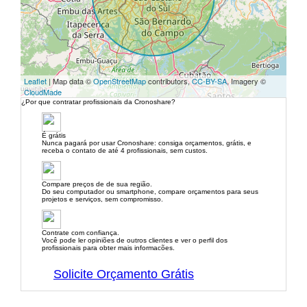
Leaflet
| Map data ©
OpenStreetMap
contributors,
CC-BY-SA
, Imagery ©
CloudMade
¿Por que contratar profissionais da Cronoshare?
É grátis
Nunca pagará por usar Cronoshare: consiga orçamentos, grátis, e
receba o contato de até 4 profissionais, sem custos.
Compare preços de de sua região.
Do seu computador ou smartphone, compare orçamentos para seus
projetos e serviços, sem compromisso.
Contrate com confiança.
Você pode ler opiniões de outros clientes e ver o perfil dos
profissionais para obter mais informacões.
Solicite Orçamento Grátis