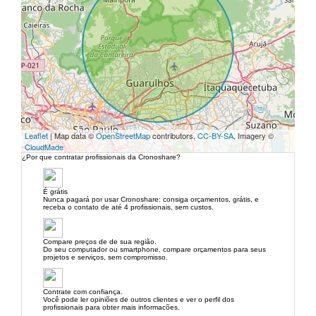
Leaflet
| Map data ©
OpenStreetMap
contributors,
CC-BY-SA
, Imagery ©
CloudMade
¿Por que contratar profissionais da Cronoshare?
É grátis
Nunca pagará por usar Cronoshare: consiga orçamentos, grátis, e
receba o contato de até 4 profissionais, sem custos.
Compare preços de de sua região.
Do seu computador ou smartphone, compare orçamentos para seus
projetos e serviços, sem compromisso.
Contrate com confiança.
Você pode ler opiniões de outros clientes e ver o perfil dos
profissionais para obter mais informacões.