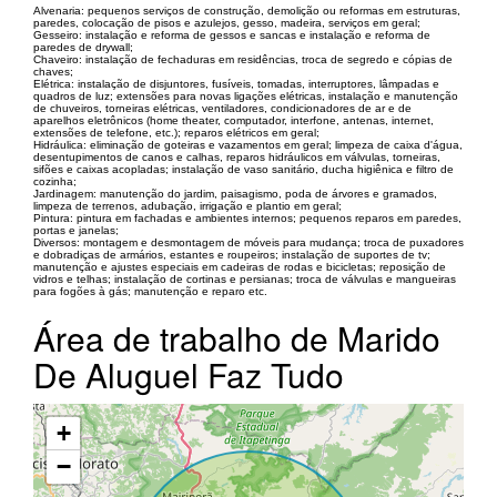
Alvenaria: pequenos serviços de construção, demolição ou reformas em estruturas,
paredes, colocação de pisos e azulejos, gesso, madeira, serviços em geral;
Gesseiro: instalação e reforma de gessos e sancas e instalação e reforma de
paredes de drywall;
Chaveiro: instalação de fechaduras em residências, troca de segredo e cópias de
chaves;
Elétrica: instalação de disjuntores, fusíveis, tomadas, interruptores, lâmpadas e
quadros de luz; extensões para novas ligações elétricas, instalação e manutenção
de chuveiros, torneiras elétricas, ventiladores, condicionadores de ar e de
aparelhos eletrônicos (home theater, computador, interfone, antenas, internet,
extensões de telefone, etc.); reparos elétricos em geral;
Hidráulica: eliminação de goteiras e vazamentos em geral; limpeza de caixa d'água,
desentupimentos de canos e calhas, reparos hidráulicos em válvulas, torneiras,
sifões e caixas acopladas; instalação de vaso sanitário, ducha higiênica e filtro de
cozinha;
Jardinagem: manutenção do jardim, paisagismo, poda de árvores e gramados,
limpeza de terrenos, adubação, irrigação e plantio em geral;
Pintura: pintura em fachadas e ambientes internos; pequenos reparos em paredes,
portas e janelas;
Diversos: montagem e desmontagem de móveis para mudança; troca de puxadores
e dobradiças de armários, estantes e roupeiros; instalação de suportes de tv;
manutenção e ajustes especiais em cadeiras de rodas e bicicletas; reposição de
vidros e telhas; instalação de cortinas e persianas; troca de válvulas e mangueiras
para fogões à gás; manutenção e reparo etc.
Área de trabalho de Marido
De Aluguel Faz Tudo
+
−