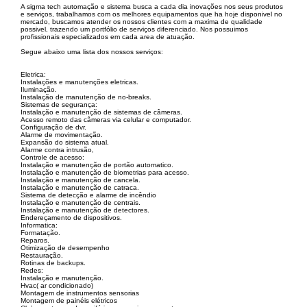
A sigma tech automação e sistema busca a cada dia inovações nos seus produtos
e serviços, trabalhamos com os melhores equipamentos que ha hoje disponivel no
mercado, buscamos atender os nossos clientes com a maxima de qualidade
possivel, trazendo um portfólio de serviços diferenciado. Nos possuimos
profissionais especializados em cada area de atuação.
Segue abaixo uma lista dos nossos serviços:
Eletrica:
Instalações e manutenções eletricas.
Iluminação.
Instalação de manutenção de no-breaks.
Sistemas de segurança:
Instalação e manutenção de sistemas de câmeras.
Acesso remoto das câmeras via celular e computador.
Configuração de dvr.
Alarme de movimentação.
Expansão do sistema atual.
Alarme contra intrusão,
Controle de acesso:
Instalação e manutenção de portão automatico.
Instalação e manutenção de biometrias para acesso.
Instalação e manutenção de cancela.
Instalação e manutenção de catraca.
Sistema de detecção e alarme de incêndio
Instalação e manutenção de centrais.
Instalação e manutenção de detectores.
Endereçamento de dispositivos.
Informatica:
Formatação.
Reparos.
Otimização de desempenho
Restauração.
Rotinas de backups.
Redes:
Instalação e manutenção.
Hvac( ar condicionado)
Montagem de instrumentos sensorias
Montagem de painéis elétricos