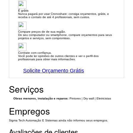
É grátis
Nunca pagará por usar Cronoshare: consiga orçamentos, grátis, e
receba o contato de até 4 profissionais, sem custos.
Compare preços de de sua região.
Do seu computador ou smartphone, compare orçamentos para seus
projetos e serviços, sem compromisso.
Contrate com confiança.
Você pode ler opiniões de outros clientes e ver o perfil dos
profissionais para obter mais informacões.
Solicite Orçamento Grátis
Serviços
Obras menores, instalação e reparos:
Pintores | Dry wall | Eletricistas
Empregos
Sigma Tech Automação E Sistemas ainda não informou seus empregos.
Avaliações de clientes