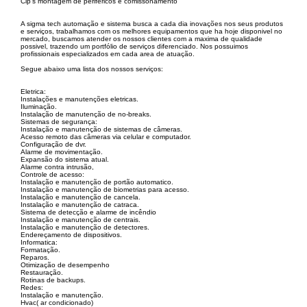
Clp’s montagem de periféricos e comissonamento
A sigma tech automação e sistema busca a cada dia inovações nos seus produtos
e serviços, trabalhamos com os melhores equipamentos que ha hoje disponivel no
mercado, buscamos atender os nossos clientes com a maxima de qualidade
possivel, trazendo um portfólio de serviços diferenciado. Nos possuimos
profissionais especializados em cada area de atuação.
Segue abaixo uma lista dos nossos serviços:
Eletrica:
Instalações e manutenções eletricas.
Iluminação.
Instalação de manutenção de no-breaks.
Sistemas de segurança:
Instalação e manutenção de sistemas de câmeras.
Acesso remoto das câmeras via celular e computador.
Configuração de dvr.
Alarme de movimentação.
Expansão do sistema atual.
Alarme contra intrusão,
Controle de acesso:
Instalação e manutenção de portão automatico.
Instalação e manutenção de biometrias para acesso.
Instalação e manutenção de cancela.
Instalação e manutenção de catraca.
Sistema de detecção e alarme de incêndio
Instalação e manutenção de centrais.
Instalação e manutenção de detectores.
Endereçamento de dispositivos.
Informatica:
Formatação.
Reparos.
Otimização de desempenho
Restauração.
Rotinas de backups.
Redes:
Instalação e manutenção.
Hvac( ar condicionado)