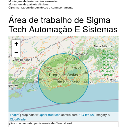
Montagem de instrumentos sensorias
Montagem de painéis elétricos
Clp’s montagem de periféricos e comissonamento
Área de trabalho de Sigma
Tech Automação E Sistemas
+
−
Leaflet
| Map data ©
OpenStreetMap
contributors,
CC-BY-SA
, Imagery ©
CloudMade
¿Por que contratar profissionais da Cronoshare?