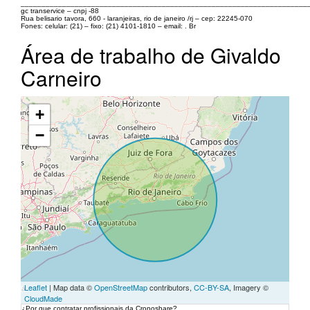
_____________________________________________________________________
gc transervice – cnpj -88
Rua belisario tavora, 660 - laranjeiras, rio de janeiro /rj – cep: 22245-070
Fones: celular: (21) – fixo: (21) 4101-1810 – email: . Br
Área de trabalho de Givaldo
Carneiro
+
−
Leaflet
| Map data ©
OpenStreetMap
contributors,
CC-BY-SA
, Imagery ©
CloudMade
¿Por que contratar profissionais da Cronoshare?