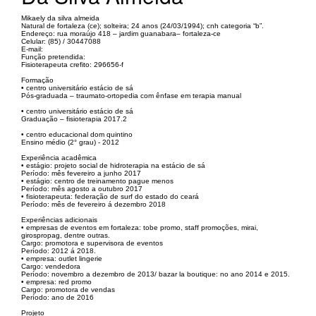
Mikaely da silva almeida
Natural de fortaleza (ce); solteira; 24 anos (24/03/1994); cnh categoria “b”.
Endereço: rua moraújo 418 – jardim guanabara– fortaleza-ce
Celular: (85) / 30447088
E-mail:
Função pretendida:
Fisioterapeuta crefito: 296656-f
Formação
• centro universitário estácio de sá
Pós-graduada – traumato-ortopedia com ênfase em terapia manual
• centro universitário estácio de sá
Graduação – fisioterapia 2017.2
• centro educacional dom quintino
Ensino médio (2° grau) - 2012
Experiência acadêmica
• estágio: projeto social de hidroterapia na estácio de sá
Período: mês fevereiro a junho 2017
• estágio: centro de treinamento pague menos
Período: mês agosto a outubro 2017
• fisioterapeuta: federação de surf do estado do ceará
Período: mês de fevereiro á dezembro 2018
Experiências adicionais
• empresas de eventos em fortaleza: tobe promo, staff promoções, mirai,
girospropag, dentre outras.
Cargo: promotora e supervisora de eventos
Período: 2012 á 2018.
• empresa: outlet lingerie
Cargo: vendedora
Período: novembro a dezembro de 2013/ bazar la boutique: no ano 2014 e 2015.
• empresa: red promo
Cargo: promotora de vendas
Período: ano de 2016
Projeto