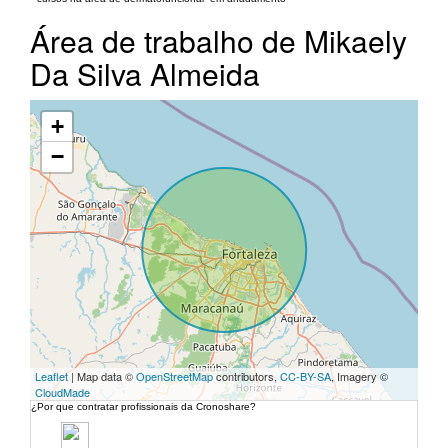
Área de trabalho de Mikaely
Da Silva Almeida
+
−
Leaflet
| Map data ©
OpenStreetMap
contributors,
CC-BY-SA
, Imagery ©
CloudMade
¿Por que contratar profissionais da Cronoshare?