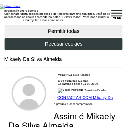
Informação sobre cookies
Cronoshare utiliza cookies próprios e de terceiros para fins analíticos. Você pode
aceitar todos os cookies clicando no botão "Permitir todas". Você pode mudar o
MENU
configuração
, e/ou rejeitar, assim como obter
mais informações
.
Mikaely Da Silva Almeida
Mikaely Da Silva Almeida
É de Fortaleza (Ceará)
Cadastrado desde 11-03-2020
E-mail verificado
CONTACTAR COM Mikaely Da
é gratuito e sem compromisso
Assim é Mikaely
Da Silva Almeida