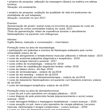
• projetos de pesquisa: utilização da massagem clássica na estética em atletas
homens.
Situação: em andamento.
• projetos de pesquisa: avaliação da qualidade de vida em praticantes da
modalidade de surf adaptado.
Situação: concluído no ano 2017.
Eventos
Apresentação de poster / painel no(a) xvi encontro de pesquisa do curso de
fisioterapia do centro universitário estácio do ceará, 2017.
Título da apresentação: relato de experiência durante o atendimento
fisioterapêutico na paciente com chikugunya.
Idiomas:
Inglês (leitura, tradução e conversação) – nível básico
Formação extra na área de traumatologia
• participação em palestras e eventos de fisioterapia realizados pelo centro
universitário estaco de sá
• curso de alongamento e fortalecimento muscular utilizando o método kabat - 2015
• curso de anatomia palpatória diagnóstica e terapêutica - 2016
• curso de terapia manual e postural - 2017
• curso online de reumatologia – indesq for -2018
• curso online de estabilização segmentar lombar- cefisa- 2018
• curso de pilates clínico –lrm fisio- 2019
• curso de ventosaterapia – estácio de sá-2019
• curso de dry needing – estácio de sá-2019
• curso de atualização em eletrotermofoterapia – estácio de sá-2019
• curso de tratamento fisioterapêutico em paciente com fixadores externos- estácio
de sá-2019
• curso de bandagem terapêutica- estácio de sá-2019
Formação extra na área de dermatofuncional
• curso de pré e pós operatório em cirurgias plásticas – 2015
• curso limpeza de pele protocolos faciais (rejuvenescimento e acne) cursos
avançar - 2020
• curso drenagem linfática e massagens modeladoras - cursos avançar – 2020
• curso atuação no pré, trans e pós operatório de cirurgia plásticas ( recursos
manuais, eletroterapia e terapia comprensiva – cursos avançar – 2020
• cursos na área de dermatofuncional- em anadamento