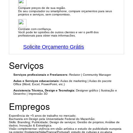
Compare preços de de sua região.
Do seu computador ou smartphone, compare orçamentos para seus
projetos e serviços, sem compromisso.
Contrate com confiança.
Você pode ler opiniões de outros clientes e ver o perfil dos
profissionais para obter mais informacões.
Solicite Orçamento Grátis
Serviços
Serviços profissionais e Freelancers:
Redator | Community Manager
Aulas e Serviços educacionais:
Aulas de marketing | Aulas do pacote
Office (Word, Excel, PowerPoint, etc.)
Assistencia Técnica, Design e Tecnologia:
Designer gráfico | Ilustração e
Desenho | Impressão 3D
Empregos
Experiência de +5 anos de trabalho no mercado;
Bacharela em Design pela Universidade Federal do Maranhão;
Skills: Branding; Publicidade; Design de serviços; Gestão de projetos; Análise de
dados; Inovação & Estratégica.
Visão complementar: vivência em visão artística e estudo de publicidade europeia
na exterior (Inglaterra/Itália/França/Portugal); estudo de culturas e ex-aluna