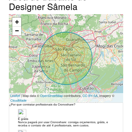
Designer Sâmela
+
−
Leaflet
| Map data ©
OpenStreetMap
contributors,
CC-BY-SA
, Imagery ©
CloudMade
¿Por que contratar profissionais da Cronoshare?
É grátis
Nunca pagará por usar Cronoshare: consiga orçamentos, grátis, e
receba o contato de até 4 profissionais, sem custos.