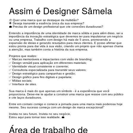
Assim é Designer Sâmela
🎨 Quer uma marca que se destaque da multidão?
🌟 Deseja transmitir a essência única da sua empresa?
💼 Precisa de um design profissional que crie conexões duradouras?
Entendo a importância de uma identidade de marca sólida e para além disso, sei a
importância da inovação estratégica que devemos ter para impulsionar um negócio
ou uma empresa. Trabalho com design há mais de 5 anos, promovendo a
expansão de ideias e gerando resutados para meus clientes. E posso afirmar que
estou pronta para dar vida à sua visão, criando um projeto que não apenas chama
a atenção, mas também conta a história da sua empresa.
Projetos que realizo:
✅ Marcas memoráveis e impactantes com visão de branding;
✅ Design versátil para aplicação em diferentes materiais;
✅ Identidade visual consistente e coerente;
✅ Consultoria especializada para transmitir seus valores;
✅ Design estratégico para campanhas e gestão;
✅ Design gráfico para fins digitais e papelaria;
✅ Mídias sociais;
✅ Interface de sites.
Sua marca é mais do que apenas um símbolo - é a experiência que você
proporciona. Deixe-me te ajudar a construir uma marca que ressoe com seu público
e crie laços duradouros.
Entre em contato comigo e comece a jornada para uma marca mais poderosa hoje
mesmo. Seu sucesso começa com um design de marca excepcional!"
Invista no seu futuro. Invista no seu negócio.
Estou aqui para tornar isso realidade. 💼
Área de trabalho de