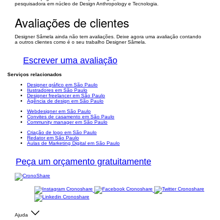
pesquisadora em núcleo de Design Anthropology e Tecnologia.
Avaliações de clientes
Designer Sâmela ainda não tem avaliações. Deixe agora uma avaliação contando
a outros clientes como é o seu trabalho Designer Sâmela.
Escrever uma avaliação
Serviços relacionados
Designer gráfico em São Paulo
Ilustradores em São Paulo
Designer freelancer em São Paulo
Agência de design em São Paulo
Webdesigner em São Paulo
Convites de casamento em São Paulo
Community manager em São Paulo
Criação de logo em São Paulo
Redator em São Paulo
Aulas de Marketing Digital em São Paulo
Peça um orçamento gratuitamente
Ajuda