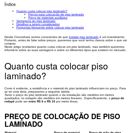
Índice
Quanto custa colocar piso laminado?
Preços para colocação de piso laminado
Preço de materiais auxiliares
Vantagens do piso laminado
Detalhes a serem considerados
Perguntas frequente sobre colocar piso laminado
Desde Cronoshare somos conscientes de que
instalar piso laminado
é um investimento.
Portanto, antes de falar sobre preços, queremos que você tenha clareza sobre o que vai
comprar.
Neste artigo revelamos quanto custa colocar um piso laminado, mas também queremos
informá-lo sobre as suas vantagens e sobre os diferentes tipos que existem no mercado.
Quanto custa colocar piso
laminado?
Como é evidente, a resistência e o material do piso laminado influenciam no preço. Para
se ter uma ideia, preparamos a seguinte tabela.
Tanto o preço do piso laminado quanto o da instalação são medidos em metros
quadrados; os rodapés são medidos em metros lineares.. Especificamente, o
preço do
rodapé
pode ser
entre R$ 6 e R$ 10
por metro linear.
PREÇO DE COLOCAÇÃO DE PISO
LAMINADO
Material
Preço de material
Preço de mão de obra