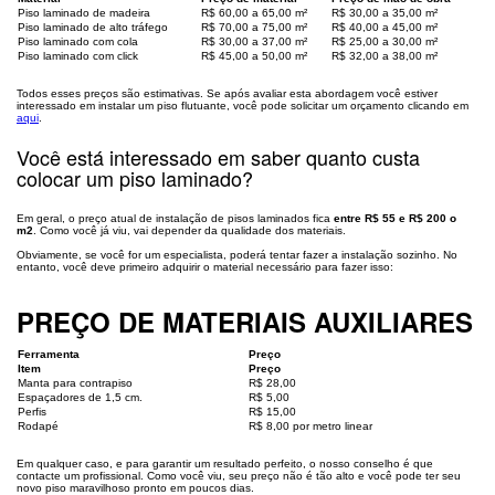
Piso laminado de madeira
R$ 60,00 a 65,00 m²
R$ 30,00 a 35,00 m²
Piso laminado de alto tráfego
R$ 70,00 a 75,00 m²
R$ 40,00 a 45,00 m²
Piso laminado com cola
R$ 30,00 a 37,00 m²
R$ 25,00 a 30,00 m²
Piso laminado com click
R$ 45,00 a 50,00 m²
R$ 32,00 a 38,00 m²
Todos esses preços são estimativas. Se após avaliar esta abordagem você estiver
interessado em instalar um piso flutuante, você pode solicitar um orçamento clicando em
aqui
.
Você está interessado em saber quanto custa
colocar um piso laminado?
Em geral, o preço atual de instalação de pisos laminados fica
entre R$ 55 e R$ 200 o
m2
. Como você já viu, vai depender da qualidade dos materiais.
Obviamente, se você for um especialista, poderá tentar fazer a instalação sozinho. No
entanto, você deve primeiro adquirir o material necessário para fazer isso:
PREÇO DE MATERIAIS AUXILIARES
Ferramenta
Preço
Item
Preço
Manta para contrapiso
R$ 28,00
Espaçadores de 1,5 cm.
R$ 5,00
Perfis
R$ 15,00
Rodapé
R$ 8,00 por metro linear
Em qualquer caso, e para garantir um resultado perfeito, o nosso conselho é que
contacte um profissional. Como você viu, seu preço não é tão alto e você pode ter seu
novo piso maravilhoso pronto em poucos dias.