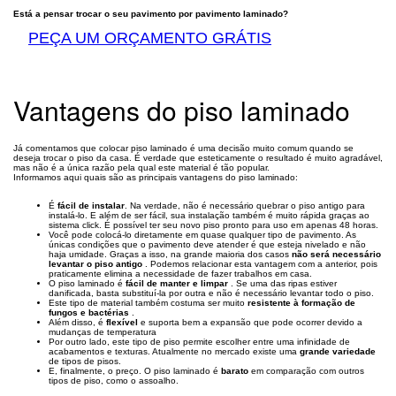
Está a pensar trocar o seu pavimento por pavimento laminado?
PEÇA UM ORÇAMENTO GRÁTIS
Vantagens do piso laminado
Já comentamos que colocar piso laminado é uma decisão muito comum quando se
deseja trocar o piso da casa. É verdade que esteticamente o resultado é muito agradável,
mas não é a única razão pela qual este material é tão popular.
Informamos aqui quais são as principais vantagens do piso laminado:
É
fácil de instalar
. Na verdade, não é necessário quebrar o piso antigo para
instalá-lo. E além de ser fácil, sua instalação também é muito rápida graças ao
sistema click. É possível ter seu novo piso pronto para uso em apenas 48 horas.
Você pode colocá-lo diretamente em quase qualquer tipo de pavimento. As
únicas condições que o pavimento deve atender é que esteja nivelado e não
haja umidade. Graças a isso, na grande maioria dos casos
não será necessário
levantar o piso antigo
. Podemos relacionar esta vantagem com a anterior, pois
praticamente elimina a necessidade de fazer trabalhos em casa.
O piso laminado é
fácil de manter e limpar
. Se uma das ripas estiver
danificada, basta substituí-la por outra e não é necessário levantar todo o piso.
Este tipo de material também costuma ser muito
resistente à formação de
fungos e bactérias
.
Além disso, é
flexível
e suporta bem a expansão que pode ocorrer devido a
mudanças de temperatura
Por outro lado, este tipo de piso permite escolher entre uma infinidade de
acabamentos e texturas. Atualmente no mercado existe uma
grande variedade
de tipos de pisos.
E, finalmente, o preço. O piso laminado é
barato
em comparação com outros
tipos de piso, como o assoalho.