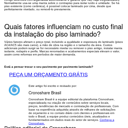
Normalmente usa-se uma manta sobre o contrapiso para isolar ruído e umidade. Se há
piso existente (como cerâmica), é possível colocar laminado por cima, desde que
perfeitamente nivelado, ou removê-lo previamente.
Quais fatores influenciam no custo final
da instalação do piso laminado?
Vários fatores afetam o preço total, incluindo a qualidade e espessura do laminado (pisos
AC4/AC5 são mais caros), a mão de obra na região e o tamanho da área. Custos
adicionais podem surgir se for necessário nivelar ou remover o piso antigo, instalar manta
isolante, rodapés e perfis. Marcas renomadas e acabamentos especiais elevam o valor,
assim como reformas em períodos de maior demanda.
Está a pensar trocar o seu pavimento por pavimento laminado?
PEÇA UM ORÇAMENTO GRÁTIS
Este artigo foi escrito e revisado por:
Cronoshare Brasil
Cronoshare Brasil é a equipe editorial da plataforma Cronoshare,
especializada na criação de conteúdos sobre serviços locais,
preços, tendências de mercado e contratação de profissionais. Com
base na experiência adquirida através de milhares de solicitações
de orçamento e no contato diário com clientes e profissionais em
todo o Brasil, a equipe produz conteúdos úteis, atualizados e
fundamentados em dados reais do setor de serviços.
Conheça a
Cronoshare.
Política editorial de Cronoshare