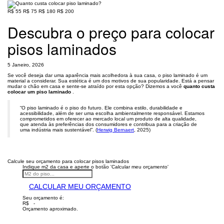
R$ 55
R$ 75
R$ 180
R$ 200
Descubra o preço para colocar
pisos laminados
5 Janeiro, 2026
Se você deseja dar uma aparência mais acolhedora à sua casa, o piso laminado é um
material a considerar. Sua estética é um dos motivos de sua popularidade. Está a pensar
mudar o chão em casa e sente-se atraído por esta opção? Dizemos a você
quanto custa
colocar um piso laminado
.
“O piso laminado é o piso do futuro. Ele combina estilo, durabilidade e
acessibilidade, além de ser uma escolha ambientalmente responsável. Estamos
comprometidos em oferecer ao mercado local um produto de alta qualidade,
que atenda às preferências dos consumidores e contribua para a criação de
uma indústria mais sustentável”. (
Herwig Bernaert
, 2025)
Calcule seu orçamento para colocar pisos laminados
Indique m2 da casa e aperte o botão 'Calcular meu orçamento'
CALCULAR MEU ORÇAMENTO
Seu orçamento é:
R$ -
Orçamento aproximado.