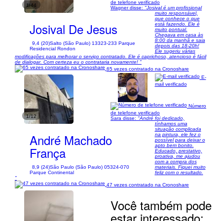
de telefone verificado
1/44
Wagner disse:
"Josival é um profissional
muito responsável,
que conhece o que
Josival De Jesus
está fazendo. Ele é
muito pontual.
Chegava em casa às
8:00 da manhã e saia
9,4 (20)
Salto (São Paulo) 13323-233 Parque
depois das 18-20h!
Residencial Rondon
Ele sugeriu várias
modificações para melhorar o serviço contratado. Ele é caprichoso, atencioso é fácil
de dialogar. Com certeza eu o contrataria novamente! "
65 vezes contratado na Cronoshare
E-
mail verificado
Número
de telefone verificado
1/12
Sara disse:
"André foi dedicado,
tínhamos uma
situação complicada
André Machado
na pintura, ele fez o
possível para deixar o
apto bem bonito.
França
Educado, prestativo,
proativa, me ajudou
com a compra dos
8,9 (24)
São Paulo (São Paulo) 05324-070
materiais. Fiquei muito
Parque Continental
feliz com o resultado.
"
47 vezes contratado na Cronoshare
Você também pode
estar interessado: