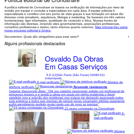
A política editorial de Cronoshare se baseia na verificação de informações por meio de
revisão por equipe e consulta a especialistas em cada área. A equipe editorial é
especializada e contribui com seu ponto de vista graças à sua formação em áreas tão
diversas como jornalismo, arquitetura, filologia e marketing. Se baseiam em três valores
fundamentais: rigor informativo, qualidade de conteúdo e ética. Nossas fontes de
informação são diversas, incluindo sites governamentais, associações profissionais,
conselhos profissionais e dados, tanto internos quanto externos.
Mais informações sobre
nosso processo editorial e fontes.
Documentos. Quais são obrigatórios para esse setor?
+
Alguns profissionais destacados
Osvaldo Da Obras
Em Casas Serviços
9,9 (12)
São Paulo (São Paulo) 04086-011
Indianópolis
E-mail verificado
Número de
telefone verificado
Responde rápidamente
Catarine Vasconcelo disse:
"Ola sou catarine vasconcelo solicitei um profissional de
pequenos reparos e e recebi a obras em casas em minha residencia e fiquei
satisfeito com a solução dos problemas que estava me deixando apavorada indico
esta empresa a todos que precisas de pintura gesso encanador elétrica vazamento
enfim atendimento perfeito gostei muito uso de novo se precisar"
15 vezes contratado na Cronoshare
E-
mail verificado
Número