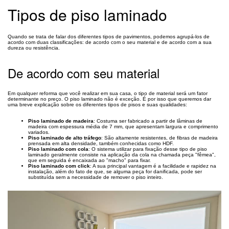
Tipos de piso laminado
Quando se trata de falar dos diferentes tipos de pavimentos, podemos agrupá-los de
acordo com duas classificações: de acordo com o seu material e de acordo com a sua
dureza ou resistência.
De acordo com seu material
Em qualquer reforma que você realizar em sua casa, o tipo de material será um fator
determinante no preço. O piso laminado não é exceção. É por isso que queremos dar
uma breve explicação sobre os diferentes tipos de pisos e suas qualidades:
Piso laminado de madeira
: Costuma ser fabricado a partir de lâminas de
madeira com espessura média de 7 mm, que apresentam largura e comprimento
variados.
Piso laminado de alto tráfego
: São altamente resistentes, de fibras de madeira
prensada em alta densidade, também conhecidas como HDF.
Piso laminado com cola
: O sistema utilizar para fixação desse tipo de piso
laminado geralmente consiste na aplicação da cola na chamada peça "fêmea",
que em seguida é encaixada ao "macho" para fixar.
Piso laminado com click
: A sua principal vantagem é a facilidade e rapidez na
instalação, além do fato de que, se alguma peça for danificada, pode ser
substituída sem a necessidade de remover o piso inteiro.