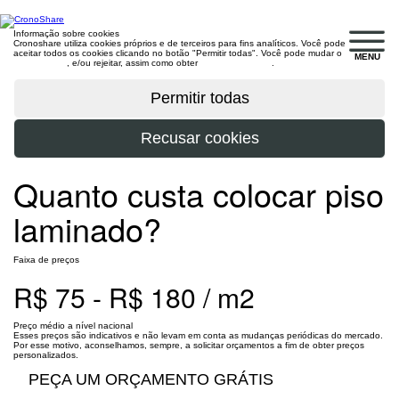
Informação sobre cookies
Cronoshare utiliza cookies próprios e de terceiros para fins analíticos. Você pode
aceitar todos os cookies clicando no botão "Permitir todas". Você pode mudar o
MENU
configuração
, e/ou rejeitar, assim como obter
mais informações
.
Quanto custa colocar piso
laminado?
Faixa de preços
R$ 75 - R$ 180 / m2
Preço médio a nível nacional
Esses preços são indicativos e não levam em conta as mudanças periódicas do mercado.
Por esse motivo, aconselhamos, sempre, a solicitar orçamentos a fim de obter preços
personalizados.
PEÇA UM ORÇAMENTO GRÁTIS