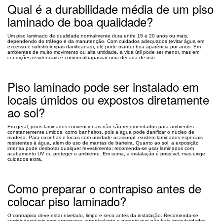
Qual é a durabilidade média de um piso
laminado de boa qualidade?
Um piso laminado de qualidade normalmente dura entre 15 e 20 anos ou mais,
dependendo do tráfego e da manutenção. Com cuidados adequados (evitar água em
excesso e substituir ripas danificadas), ele pode manter boa aparência por anos. Em
ambientes de muito movimento ou alta umidade, a vida útil pode ser menor, mas em
condições residenciais é comum ultrapassar uma década de uso.
Piso laminado pode ser instalado em
locais úmidos ou expostos diretamente
ao sol?
Em geral, pisos laminados convencionais não são recomendados para ambientes
constantemente úmidos, como banheiros, pois a água pode danificar o núcleo de
madeira. Para cozinhas e locais com umidade ocasional, existem laminados especiais
resistentes à água, além do uso de mantas de barreira. Quanto ao sol, a exposição
intensa pode desbotar qualquer revestimento; recomenda-se usar laminados com
acabamento UV ou proteger o ambiente. Em suma, a instalação é possível, mas exige
cuidados extra.
Como preparar o contrapiso antes de
colocar piso laminado?
O contrapiso deve estar nivelado, limpo e seco antes da instalação. Recomenda-se
corrigir desníveis com argamassa autonivelante e garantir que não haja irregularidades.