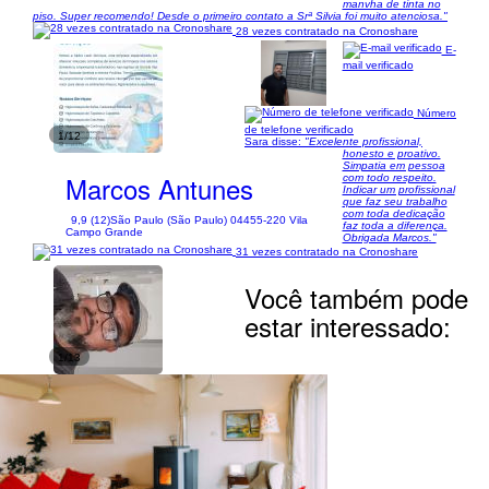
manvha de tinta no
piso. Super recomendo! Desde o primeiro contato a Srª Silvia foi muito atenciosa."
28 vezes contratado na Cronoshare
E-
mail verificado
Número
de telefone verificado
1/12
Sara disse:
"Excelente profissional,
honesto e proativo.
Simpatia em pessoa
Marcos Antunes
com todo respeito.
Indicar um profissional
que faz seu trabalho
com toda dedicação
9,9 (12)
São Paulo (São Paulo) 04455-220 Vila
faz toda a diferença.
Campo Grande
Obrigada Marcos."
31 vezes contratado na Cronoshare
Você também pode
estar interessado:
1/13