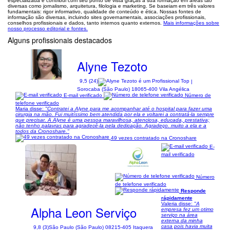
especializada e contribui com seu ponto de vista graças à sua formação em áreas tão
diversas como jornalismo, arquitetura, filologia e marketing. Se baseiam em três valores
fundamentais: rigor informativo, qualidade de conteúdo e ética. Nossas fontes de
informação são diversas, incluindo sites governamentais, associações profissionais,
conselhos profissionais e dados, tanto internos quanto externos.
Mais informações sobre
nosso processo editorial e fontes.
Alguns profissionais destacados
Alyne Tezoto
9,5 (24)
|
Sorocaba (São Paulo) 18065-400 Vila Angélica
E-mail verificado
Número de
telefone verificado
Maria disse:
"Contratei a Alyne para me acompanhar até o hospital para fazer uma
cirurgia na mão. Fui muitíssimo bem atendida por ela e voltarei a contratá-la sempre
que precisar. A Alyne é uma pessoa maravilhosa, atenciosa, educada, prestativa;
não tenho palavras para agradecê-la pela dedicação. Agradeço. muito a ela e a
todos da Cronoshare."
49 vezes contratado na Cronoshare
E-
mail verificado
Número
de telefone verificado
1/5
Responde
rápidamente
Valeria disse:
"A
Alpha Leon Serviço
empresa fez um otimo
serviço na área
externa da minha
casa pois havia muita
9,8 (3)
São Paulo (São Paulo) 08215-405 Itaquera