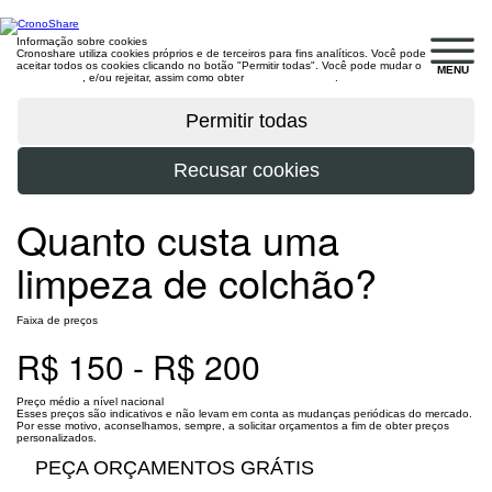
Informação sobre cookies
Cronoshare utiliza cookies próprios e de terceiros para fins analíticos. Você pode
aceitar todos os cookies clicando no botão "Permitir todas". Você pode mudar o
MENU
configuração
, e/ou rejeitar, assim como obter
mais informações
.
Quanto custa uma
limpeza de colchão?
Faixa de preços
R$ 150 - R$ 200
Preço médio a nível nacional
Esses preços são indicativos e não levam em conta as mudanças periódicas do mercado.
Por esse motivo, aconselhamos, sempre, a solicitar orçamentos a fim de obter preços
personalizados.
PEÇA ORÇAMENTOS GRÁTIS