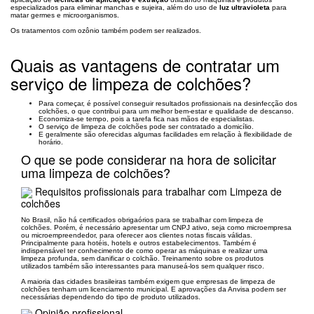
especializados para eliminar manchas e sujeira, além do uso de
luz ultravioleta
para
matar germes e microorganismos.
Os tratamentos com ozônio também podem ser realizados.
Quais as vantagens de contratar um
serviço de limpeza de colchões?
Para começar, é possível conseguir resultados profissionais na desinfecção dos
colchões, o que contribui para um melhor bem-estar e qualidade de descanso.
Economiza-se tempo, pois a tarefa fica nas mãos de especialistas.
O serviço de limpeza de colchões pode ser contratado a domicílio.
E geralmente são oferecidas algumas facilidades em relação à flexibilidade de
horário.
O que se pode considerar na hora de solicitar
uma limpeza de colchões?
Requisitos profissionais para trabalhar com Limpeza de
colchões
No Brasil, não há certificados obrigaórios para se trabalhar com limpeza de
colchões. Porém, é necessário apresentar um CNPJ ativo, seja como microempresa
ou microempreendedor, para oferecer aos clientes notas fiscais válidas.
Principalmente para hotéis, hotels e outros estabelecimentos. Também é
indispensável ter conhecimento de como operar as máquinas e realizar uma
limpeza profunda, sem danificar o colchão. Treinamento sobre os produtos
utilizados também são interessantes para manuseá-los sem qualquer risco.
A maioria das cidades brasileiras também exigem que empresas de limpeza de
colchões tenham um licenciamento municipal. E aprovações da Anvisa podem ser
necessárias dependendo do tipo de produto utilizados.
Opinião profissional