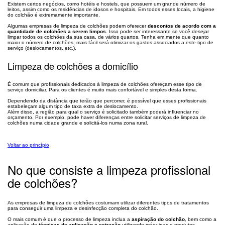
Existem certos negócios, como hotéis e hostels, que possuem um grande número de
leitos, assim como os residências de idosos e hospitais. Em todos esses locais, a higiene
do colchão é extremamente importante.
Algumas empresas de limpeza de colchões podem oferecer
descontos de acordo com a
quantidade de colchões a serem limpos
. Isso pode ser interessante se você desejar
limpar todos os colchões da sua casa, de vários quartos. Tenha em mente que quanto
maior o número de colchões, mais fácil será otimizar os gastos associados a este tipo de
serviço (deslocamentos, etc.).
Limpeza de colchões a domicílio
É comum que profissionais dedicados à limpeza de colchões ofereçam esse tipo de
serviço domiciliar. Para os clientes é muito mais confortável e simples desta forma.
Dependendo da distância que terão que percorrer, é possível que esses profissionais
estabeleçam algum tipo de taxa extra de deslocamento.
Além disso, a região para qual o serviço é solicitado também poderá influenciar no
orçamento. Por exemplo, pode haver diferenças entre solicitar serviços de limpeza de
colchões numa cidade grande e solicitá-los numa zona rural.
Voltar ao princípio
No que consiste a limpeza profissional
de colchões?
As empresas de limpeza de colchões costumam utilizar diferentes tipos de tratamentos
para conseguir uma limpeza e desinfecção completa do colchão.
O mais comum é que o processo de limpeza inclua a
aspiração do colchão
, bem como a
aplicação de
técnicas de aplicação e extração
utilizando máquinas e produtos