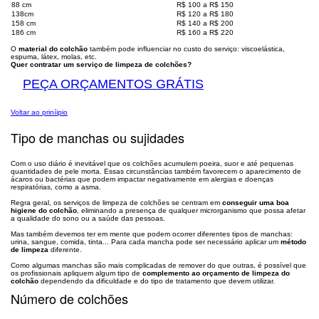
88 cm
R$ 100 a R$ 150
138cm
R$ 120 a R$ 180
158 cm
R$ 140 a R$ 200
186 cm
R$ 160 a R$ 220
O
material do colchão
também pode influenciar no custo do serviço: viscoelástica,
espuma, látex, molas, etc.
Quer contratar um serviço de limpeza de colchões?
PEÇA ORÇAMENTOS GRÁTIS
Voltar ao priníipio
Tipo de manchas ou sujidades
Com o uso diário é inevitável que os colchões acumulem poeira, suor e até pequenas
quantidades de pele morta. Essas circunstâncias também favorecem o aparecimento de
ácaros ou bactérias que podem impactar negativamente em alergias e doenças
respiratórias, como a asma.
Regra geral, os serviços de limpeza de colchões se centram em
conseguir uma boa
higiene do colchão
, eliminando a presença de qualquer microrganismo que possa afetar
a qualidade do sono ou a saúde das pessoas.
Mas também devemos ter em mente que podem ocorrer diferentes tipos de manchas:
urina, sangue, comida, tinta... Para cada mancha pode ser necessário aplicar um
método
de limpeza
diferente.
Como algumas manchas são mais complicadas de remover do que outras, é possível que
os profissionais apliquem algum tipo de
complemento ao orçamento de limpeza do
colchão
dependendo da dificuldade e do tipo de tratamento que devem utilizar.
Número de colchões