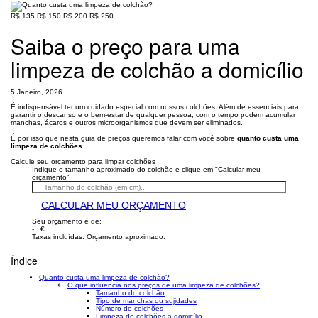
R$ 135
R$ 150
R$ 200
R$ 250
Saiba o preço para uma
limpeza de colchão a domicílio
5 Janeiro, 2026
É indispensável ter um cuidado especial com nossos colchões. Além de essenciais para
garantir o descanso e o bem-estar de qualquer pessoa, com o tempo podem acumular
manchas, ácaros e outros microorganismos que devem ser eliminados.
É por isso que nesta guia de preços queremos falar com você sobre
quanto custa uma
limpeza de colchões
.
Calcule seu orçamento para limpar colchões
Indique o tamanho aproximado do colchão e clique em "Calcular meu
orçamento"
CALCULAR MEU ORÇAMENTO
Seu orçamento é de:
- €
Taxas incluídas. Orçamento aproximado.
Índice
Quanto custa uma limpeza de colchão?
O que influencia nos preços de uma limpeza de colchões?
Tamanho do colchão
Tipo de manchas ou sujidades
Número de colchões
Limpeza de colchões a domicílio