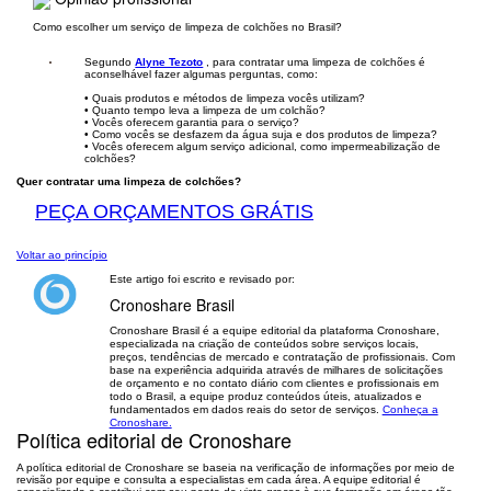
Como escolher um serviço de limpeza de colchões no Brasil?
Segundo
Alyne Tezoto
, para contratar uma limpeza de colchões é
aconselhável fazer algumas perguntas, como:
• Quais produtos e métodos de limpeza vocês utilizam?
• Quanto tempo leva a limpeza de um colchão?
• Vocês oferecem garantia para o serviço?
• Como vocês se desfazem da água suja e dos produtos de limpeza?
• Vocês oferecem algum serviço adicional, como impermeabilização de
colchões?
Quer contratar uma limpeza de colchões?
PEÇA ORÇAMENTOS GRÁTIS
Voltar ao princípio
Este artigo foi escrito e revisado por:
Cronoshare Brasil
Cronoshare Brasil é a equipe editorial da plataforma Cronoshare,
especializada na criação de conteúdos sobre serviços locais,
preços, tendências de mercado e contratação de profissionais. Com
base na experiência adquirida através de milhares de solicitações
de orçamento e no contato diário com clientes e profissionais em
todo o Brasil, a equipe produz conteúdos úteis, atualizados e
fundamentados em dados reais do setor de serviços.
Conheça a
Cronoshare.
Política editorial de Cronoshare
A política editorial de Cronoshare se baseia na verificação de informações por meio de
revisão por equipe e consulta a especialistas em cada área. A equipe editorial é