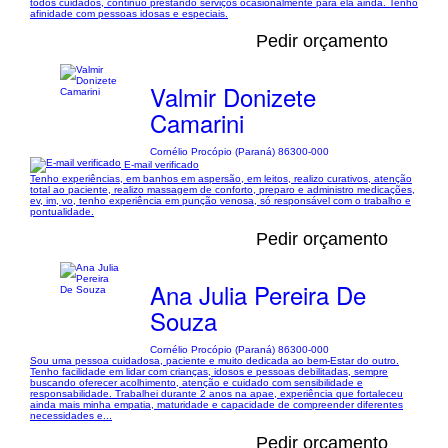
todos cuidados, continuo prestando serviços ocasionalmente para ela ainda. Tenho
afinidade com pessoas idosas e especiais.
Pedir orçamento
Valmir Donizete
Camarini
Cornélio Procópio (Paraná) 86300-000
E-mail verificado
Tenho experiências, em banhos em aspersão, em leitos, realizo curativos, atenção
total ao paciente, realizo massagem de conforto, preparo e administro medicações,
ev, im, vo, tenho experiência em punção venosa, só responsável com o trabalho e
pontualidade.
Pedir orçamento
Ana Julia Pereira De
Souza
Cornélio Procópio (Paraná) 86300-000
Sou uma pessoa cuidadosa, paciente e muito dedicada ao bem-Estar do outro.
Tenho facilidade em lidar com crianças, idosos e pessoas debilitadas, sempre
buscando oferecer acolhimento, atenção e cuidado com sensibilidade e
responsabilidade. Trabalhei durante 2 anos na apae, experiência que fortaleceu
ainda mais minha empatia, maturidade e capacidade de compreender diferentes
necessidades e...
Pedir orçamento