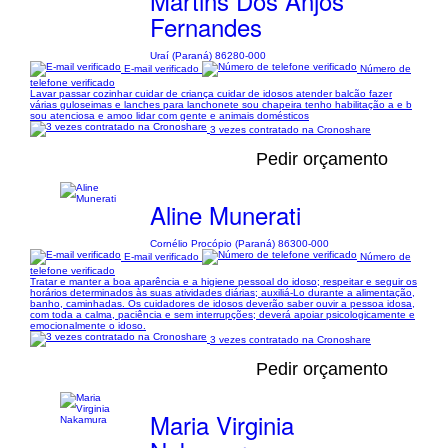
Martins Dos Anjos
Fernandes
Uraí (Paraná) 86280-000
E-mail verificado
Número de
telefone verificado
Lavar passar cozinhar cuidar de criança cuidar de idosos atender balcão fazer
várias guloseimas e lanches para lanchonete sou chapeira tenho habilitação a e b
sou atenciosa e amoo lidar com gente e animais domésticos
3 vezes contratado na Cronoshare
Pedir orçamento
Aline Munerati
Cornélio Procópio (Paraná) 86300-000
E-mail verificado
Número de
telefone verificado
Tratar e manter a boa aparência e a higiene pessoal do idoso; respeitar e seguir os
horários determinados às suas atividades diárias; auxiliá-Lo durante a alimentação,
banho, caminhadas. Os cuidadores de idosos deverão saber ouvir a pessoa idosa,
com toda a calma, paciência e sem interrupções; deverá apoiar psicologicamente e
emocionalmente o idoso.
3 vezes contratado na Cronoshare
Pedir orçamento
Maria Virginia