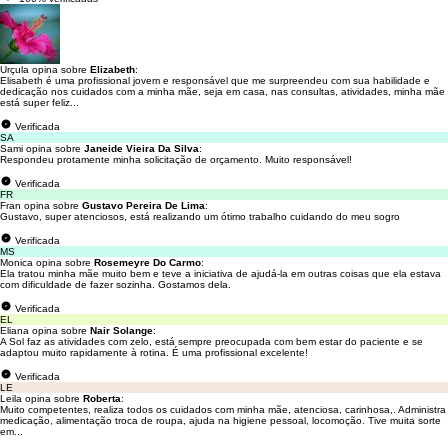
Urçula opina sobre
Elizabeth
:
Elisabeth é uma profissional jovem e responsável que me surpreendeu com sua habilidade e
dedicação nos cuidados com a minha mãe, seja em casa, nas consultas, atividades, minha mãe
está super feliz...
Verificada
SA
Sami opina sobre
Janeide Vieira Da Silva
:
Respondeu protamente minha solicitação de orçamento. Muito responsável!
Verificada
FR
Fran opina sobre
Gustavo Pereira De Lima
:
Gustavo, super atenciosos, está realizando um ótimo trabalho cuidando do meu sogro
Verificada
MS
Monica opina sobre
Rosemeyre Do Carmo
:
Ela tratou minha mãe muito bem e teve a iniciativa de ajudá-la em outras coisas que ela estava
com dificuldade de fazer sozinha. Gostamos dela.
Verificada
EL
Eliana opina sobre
Nair Solange
:
A Sol faz as atividades com zelo, está sempre preocupada com bem estar do paciente e se
adaptou muito rapidamente à rotina. É uma profissional excelente!
Verificada
LE
Leila opina sobre
Roberta
:
Muito competentes, realiza todos os cuidados com minha mãe, atenciosa, carinhosa,. Administra
medicação, alimentação troca de roupa, ajuda na higiene pessoal, locomoção. Tive muita sorte
em...