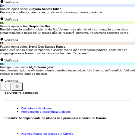
Verificada
DA
Daniela opina sobre
Jucyara Santos Ribas
:
Pessoa de confiança, atenciosa, gostei muito do serviço, tem experiência.
Verificada
RS
Renata opina sobre
Grupo Life Rio
:
Recebi atenção cordial e eficiente da Sra Viviane, mas não firmei a contratação por motivos
extraordinários e pessoais. O serviço não se realizará, portanto. Fquei muito satisfeita com o...
Verificada
FA
Fabiela opina sobre
Bruna Dos Santos Hanes
:
Bruna está sendo ótima companhia e assiste minha mãe com coisas praticas, como médico,
shoppings e esta fazendo muito bem a minha mãe. Recomendo.
Verificada
RS
Rodrigo opina sobre
Mg Enfermagem
:
Atendimento rápido e eficiente, atendeu minhas expectativas. Um ótimo custo/benefício. Voltarei
solicitar o serviço quando precisar.
Verificada
Serviços relacionados
Cuidadores de idosos
Atendimento e assistência a idosos
Encontre Acompanhante de idosos nas principais cidades de Paraná
Acompanhante de idosos em Curitiba