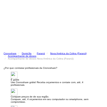
Cronoshare
Domicílio
Paraná
Nova América da Colina (Paraná)
Acompanhante de idosos
Acompanhante de idosos Nova América da Colina (Paraná)
¿Por que contratar profissionais da Cronoshare?
É grátis
Use Cronoshare grátis! Receba orçamentos e contate com, até, 4
profissionais.
Compare preços de de sua região.
Compare, até, 4 orçamentos em seu computador ou smartphone, sem
compromisso.