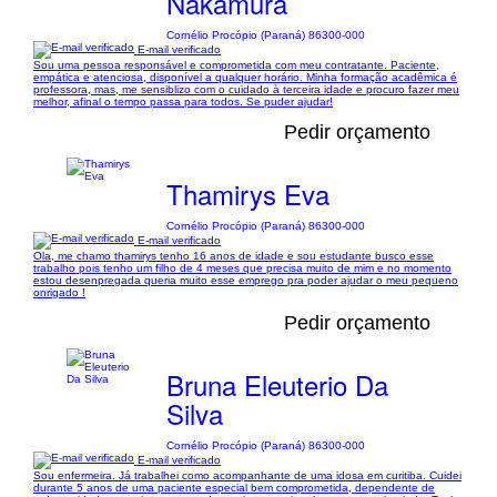
Nakamura
Cornélio Procópio (Paraná) 86300-000
E-mail verificado
Sou uma pessoa responsável e comprometida com meu contratante. Paciente,
empática e atenciosa, disponível a qualquer horário. Minha formação acadêmica é
professora, mas, me sensiblizo com o cuidado à terceira idade e procuro fazer meu
melhor, afinal o tempo passa para todos. Se puder ajudar!
Pedir orçamento
Thamirys Eva
Cornélio Procópio (Paraná) 86300-000
E-mail verificado
Ola, me chamo thamirys tenho 16 anos de idade e sou estudante busco esse
trabalho pois tenho um filho de 4 meses que precisa muito de mim e no momento
estou desenpregada queria muito esse emprego pra poder ajudar o meu pequeno
onrigado !
Pedir orçamento
Bruna Eleuterio Da
Silva
Cornélio Procópio (Paraná) 86300-000
E-mail verificado
Sou enfermeira. Já trabalhei como acompanhante de uma idosa em curitiba. Cuidei
durante 5 anos de uma paciente especial bem comprometida, dependente de