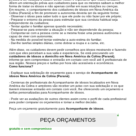
dêem um orientação prévia aos cuidadores para que os mesmos saibam a melhor
forma de tratar os idosos e não apenas confiar em suas intuições ou crenças.
Em resumo, o comportamento dos cuidadores de idosos em Nova América da
Colina (Paraná) a fim de promover a autonomia deveria ser da seguinte forma:
- Observar o idoso para saber tudo o que ele pode ou não fazer por ele próprio;
- Preparar o entorno da pessoa para estimular que sua conduta habitual seja
independente da cuidadora;
- Tentar ajudar o familiar apenas quando necessário;
- Preparar-se para entender a situação e não ser dependende da pessoa;
- Comportar-se com a pessoa como se a mesma fosse uma pessoa autônoma e
capaz de viver com autonomia;
- Na medida do possível tentar estimular a auto-estima do familiar;
- Dar-lhe tarefas simples diárias, como dobrar a roupa e a cama, etc.
Além disso, os cuidadores devem pedir conselhos aos idosos mostrando e fazendo
com que eles percebam a sua valia e experiencia. Se está procurando um
cuidadores de idosos a domicílio em Nova América da Colina (Paraná)
,
informe-se sem compromisso e entrarão em contato com você até 4 profissionais de
sua região. Nossos preços e tarifas por hora são acessíveis e econômicos.
Como funciona?
- Explique sua solicitação de orçamento para o serviço de
Acompanhante de
idosos Nova América da Colina (Paraná)
.
- Centenas de profissionais de Acompanhante de idosos localizados em Nova
América da Colina e arredores vão receber um aviso con sua solicitação e os que
tiverem interesse entrarão em contato com você, lhe oferecendo um orçamento e
tarifas personalizadas para Acompanhante de idosos.
- Pode ver as avaliações de outros clientes assim como o perfil de cada profissional
para poder comparar os orçamentos e tomar a melhor decisão.
Peça um orçamento gratuitamente para
Acompanhante de idosos
.
é
gratuito e sem compromisso