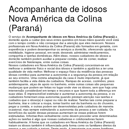
Acompanhante de idosos
Nova América da Colina
(Paraná)
O serviço de
Acompanhante de idosos em Nova América da Colina (Paraná)
a
domicilio ajuda a cuidar dos seus entes queridos em boas mãos quando você está
com o tempo corrido e não consegue dar a atenção que eles merecem. Nossos
profissionais em Nova América da Colina (Paraná) são formados em geriatria, com
experiência e podem desempenhar os serviços a domicílio, oferecendo ajuda na
mobilidade, higiene pessoal, em vestir, desvestir, administrar medicamentos,
companhia e tarefas domésticas. Além disso, nossos cuidadores de idosos a
domicílio também podem auxiliar a preparar comida, dar de comer, realizar
exercícios de fisioterapia, entre outras coisas.
Nossos cuidadores em Nova América da Colina (Paraná) concentram-se em
melhorar o ambiente físico e social dos idosos e também a ajudá-los a ter uma
qualidade de vida melhor. Melhorar o espaço físico da residência das pessoas
idosas contribui para aumentar a autonomia e a segurança da pessoa em relação
ao seu entorno. Uma correta adaptação da casa é muito importante, já que
também facilita a vida diária da cuidadora. Rampas de acesso, corrimões, pisos
antiderrapante, alças de apoio no banheiro, entre outras coisas são pequenas
mudanças que podem ser feitas no lugar onde vive os idosos, sem que haja uma
intervensão considerável em tempo e recursos e que fazem toda a diferença em
suas vidas. É imprescindível estimular e aumentar a autonomia da pessoa, e os
cuidadores fomentam essa autonomia quando prestam atenção nas tarefas e
cuidados que o idoso(a) é capaz ou não de realizar. Tarefas tais como preparar a
banheira, tirar e colocar a roupa, tomar banho sair da banheira ou do chuveiro,
pegar a comida, e outras podem ser desenvolvidas pela cuidadora de maneira
ocasional, mas sempre estimulando a autonomia da pessoa a ser cuidada. Os
benefícios da saúde dessas pessoas aumentam se essas práticas forem
estimuladas. Informar-lhes verbalmente como devem proceder ante determinadas
ações ou tarefas é algo que nossas cuidadoras e coloboradoras fazem
habitualmente. A forma que os cuidadores em Nova América da Colina (Paraná)
tratam os idosos também é influenciada pela forma como os familiares diretos da
pessoa a ser cuidada a tratam. Deste modo, é importante que esses familiares