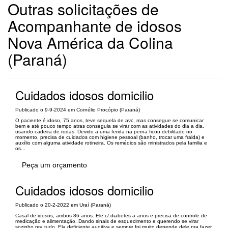
Outras solicitações de
Acompanhante de idosos
Nova América da Colina
(Paraná)
Cuidados idosos domicilio
Publicado o 9-9-2024 em Cornélio Procópio (Paraná)
O paciente é idoso, 75 anos, teve sequela de avc, mas consegue se comunicar
bem e até pouco tempo atras conseguia se virar com as atividades do dia a dia,
usando cadeira de rodas. Devido a uma ferida na perna ficou debilitado no
momento, precisa de cuidados com higiene pessoal (banho, trocar uma fralda) e
auxílio com alguma atividade rotineira. Os remédios são ministrados pela familia e
os...
Peça um orçamento
Cuidados idosos domicilio
Publicado o 20-2-2022 em Uraí (Paraná)
Casal de idosos, ambos 86 anos. Ele c/ diabetes a anos e precisa de controle de
medicação e alimentação. Dando sinais de esquecimento e querendo se virar
sozinho pra tudo. Ela deficiente auditiva e sempre foi muito depende dele pra fazer