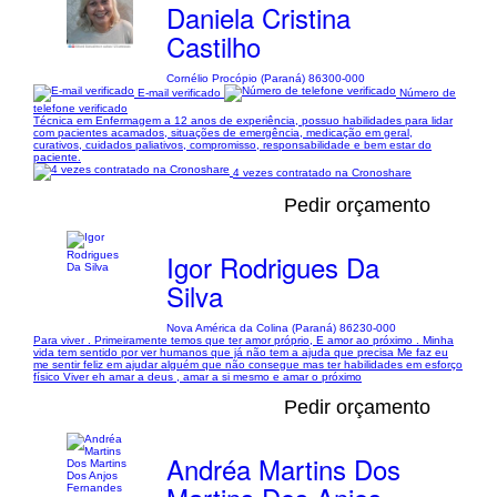
Daniela Cristina
Castilho
Cornélio Procópio (Paraná) 86300-000
E-mail verificado
Número de
telefone verificado
Técnica em Enfermagem a 12 anos de experiência, possuo habilidades para lidar
com pacientes acamados, situações de emergência, medicação em geral,
curativos, cuidados paliativos, compromisso, responsabilidade e bem estar do
paciente.
4 vezes contratado na Cronoshare
Pedir orçamento
Igor Rodrigues Da
Silva
Nova América da Colina (Paraná) 86230-000
Para viver . Primeiramente temos que ter amor próprio, E amor ao próximo . Minha
vida tem sentido por ver humanos que já não tem a ajuda que precisa Me faz eu
me sentir feliz em ajudar alguém que não consegue mas ter habilidades em esforço
físico Viver eh amar a deus , amar a si mesmo e amar o próximo
Pedir orçamento
Andréa Martins Dos