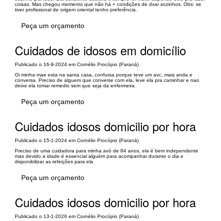
coisas. Mas chegou momento que não há + condições de dxar sozinhos. Obs: se
tiver profissional de origem oriental tenho preferência.
Peça um orçamento
Cuidados de idosos em domicílio
Publicado o 16-9-2024 em Cornélio Procópio (Paraná)
Oi minha mae esta na santa casa, confursa porque teve um avc, mais anda e
conversa. Preciso de alguem que converse com ela, leve ela pra caminhar e nao
deixe ela tomar remedio sem que seja da enfermeira
Peça um orçamento
Cuidados idosos domicilio por hora
Publicado o 15-1-2024 em Cornélio Procópio (Paraná)
Preciso de uma cuidadora para minha avó de 84 anos, ela é bem independente
mas devido a idade é essencial alguém para acompanhar durante o dia e
disponibilizar as refeições para ela
Peça um orçamento
Cuidados idosos domicilio por hora
Publicado o 13-1-2026 em Cornélio Procópio (Paraná)