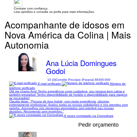
Contrate com confiança.
Leia opiniões e consulte os perfis para mais informações.
Acompanhante de idosos em
Nova América da Colina | Mais
Autonomia
Ana Lúcia Domingues
Godoi
10 (3)
Cornélio Procópio (Paraná) 86300-000
E-mail verificado
Número de
telefone verificado
Olá me chamo Ana! Tenho experiência como cuidadora, sou pessoa bem calma e
também prestativa! Tenho disponibilidade de horário e disponibilidade para viagens
se necessário!
Claudia disse:
"Pessoa de boa índole, com muita experiência, discreta,
extremamente profissional. Acatou todas as nossas solicitações e nos atendeu com
carinho. Aconselhou nós momentos apropriados sem interferir nas nossas
decisões. Recomendo sem restrições."
8 vezes contratado na Cronoshare
Pedir orçamento