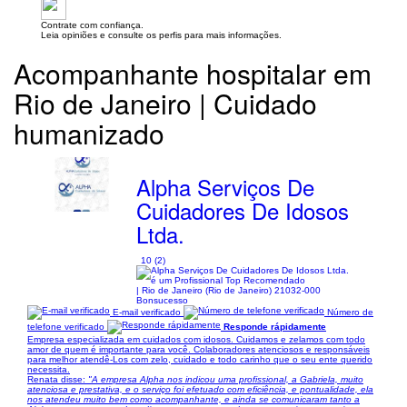
Contrate com confiança.
Leia opiniões e consulte os perfis para mais informações.
Acompanhante hospitalar em
Rio de Janeiro | Cuidado
humanizado
Alpha Serviços De
Cuidadores De Idosos
Ltda.
10 (2)
| Rio de Janeiro (Rio de Janeiro) 21032-000
Bonsucesso
E-mail verificado
Número de
telefone verificado
Responde rápidamente
Empresa especializada em cuidados com idosos. Cuidamos e zelamos com todo
amor de quem é importante para você. Colaboradores atenciosos e responsáveis
para melhor atendê-Los com zelo, cuidado e todo carinho que o seu ente querido
necessita.
Renata disse:
"A empresa Alpha nos indicou uma profissional, a Gabriela, muito
atenciosa e prestativa, e o serviço foi efetuado com eficiência, e pontualidade, ela
nos atendeu muito bem como acompanhante, e ainda se comunicaram tanto a