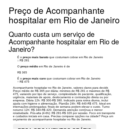
Preço de Acompanhante
hospitalar em Rio de Janeiro
Quanto custa um serviço de
Acompanhante hospitalar em Rio de
Janeiro?
É o
preço mais barato
que costumam cobrar em Rio de Janeiro
↓
R$ 281
O
preço médio
em Rio de Janeiro é de
R$ 365
É o
preço mais caro
que costumam cobrar em Rio de Janeiro
↑
R$ 475
Acompanhante hospitalar no Rio de Janeiro, valores claros para decidir.
Preço médio de R$ 365 por diária; mínimos de R$ 281 e máximos de R$
475, variando por tipo de serviço, complexidade do paciente, qualificação,
urgência, materiais de apoio, deslocamento e contratação direta ou por
empresa. Diária 12h: R$ 300-R$ 380. Indicado para rotina diurna, inclui
ajuda com higiene e alimentação. Plantão 24h: R$ 440-R$ 475. Ideal em
internações prolongadas; finais de semana podem elevar o custo. Turno
noturno 12h: R$ 340-R$ 420. Demanda atenção contínua e menor
rotatividade. Pós-alta (4-6h): R$ 281-R$ 320 por sessão. Foco em transporte
e cuidados iniciais em casa. Precisa comparar opções na cidade? Peça um
orçamento de acompanhante hospitalar no Rio de Janeiro.