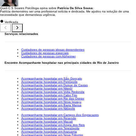
Queli C S Soares Psicóloga opina sobre
Patrícia Da Silva Sousa
:
Patrícia demonstrou ser uma profissional solícita e dedicada. Me ajudou na solução de uma
necessidade que demandava urgência.
Verificada
Serviços relacionados
Cuidadores de pessoas idosas dependentes
Cuidadores de pessoas especiais
Cuidadores de pessoas com Alzheimer
Encontre Acompanhante hospitalar nas principais cidades de Rio de Janeiro
Acompanhante hospitalar em São Gonçalo
Acompanhante hospitalar em Petrópolis
Acompanhante hospitalar em Duque de Caxias
Acompanhante hospitalar em Niterói
Acompanhante hospitalar em Volta Redonda
Acompanhante hospitalar em Cabo Frio
Acompanhante hospitalar em Rio das Ostras
Acompanhante hospitalar em Nova Iguaçu
Acompanhante hospitalar em Barra Mansa
Acompanhante hospitalar em Nilópolis
Acompanhante hospitalar em Campos dos Goytacazes
Acompanhante hospitalar em Resende
Acompanhante hospitalar em Macaé
Acompanhante hospitalar em Angra dos Reis
Acompanhante hospitalar em Teresópolis
Acompanhante hospitalar em Araruama
Acompanhante hospitalar em Nova Friburgo