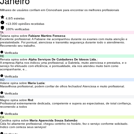
Janeiro
Milhares de usuários confiam em Cronoshare para encontrar os melhores profissionais
4.8/5 estrelas
+13.000 opiniões recebidas
100% verificadas
TA
Tatiana opina sobre
Fabiane Martins Fonseca
:
Excelente profissional. A Fabiane me acompanhou durante os exames com muita atenção e
prestatividade. Foi pontual, atenciosa e transmitiu segurança durante todo o atendimento.
Recomendo seu trabalho.
Verificada
RE
Renata opina sobre
Alpha Serviços De Cuidadores De Idosos Ltda.
:
A empresa Alpha nos indicou uma profissional, a Gabriela, muito atenciosa e prestativa, e o
serviço foi efetuado com eficiência, e pontualidade, ela nos atendeu muito bem como
acompanhante, e...
Verificada
AO
Aslane opina sobre
Maria Luzia
:
Maravilhosa profissional, podem confiar de olhos fechados! Atenciosa e muito profissional.
Verificada
MA
Magno opina sobre
Rrd
:
Profissional extremamente dedicada, competente e supera as espectativas, de total confiança.
recomendo a todos
Verificada
CA
Carolina opina sobre
Maria Aparecida Souza Salomão
:
Cida foi altamente profissional, chegou certinho no horário, fez o serviço conforme solicitado.
Indico com certeza seus serviços!