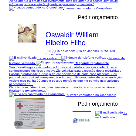
Alpha quanto a prestadora diretamente conosco durante o serviço com muita
educação, e boa vontade. Agradeço pelo serviço prestado."
4 vezes contratado na Cronoshare
Pedir orçamento
Oswaldir William
Ribeiro Filho
10 (3)
Rio de Janeiro (Rio de Janeiro) 20756-130
Encantado
E-mail verificado
Número de
telefone verificado
Responde rápidamente
Sou gerontólogo e orientador de logística vinculada a terceira idade. Possuo
conhecimentos técnicos e motivação voltadas para execução desta modalidade.
Possuo proatividade e desejo de conhecimento de cada caso presente. Sou
pontual, responsável, transparente e honesto. Possuo cartas de recomendação.
Assisto meu pai há 20 anos e possuo princípios que me permite usar atributos
necessários ao...
Claudia disse:
"Atencioso, ótimo tom de voz para tratar com pessoas idosas.
Realmente um gentleman."
39 vezes contratado na Cronoshare
Pedir orçamento
E-
mail verificado
1/2