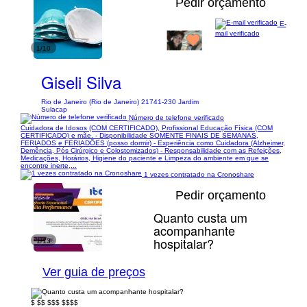
Pedir orçamento
E-
mail verificado
1/10
Giseli Silva
Rio de Janeiro (Rio de Janeiro) 21741-230 Jardim
Sulacap
Número de telefone verificado
Cuidadora de Idosos (COM CERTIFICADO), Profissional Educação Física (COM
CERTIFICADO) e mãe. - Disponibilidade SOMENTE FINAIS DE SEMANAS,
FERIADOS e FERIADÕES (posso dormir) - Experiência como Cuidadora (Alzheimer,
Demência, Pós Cirúrgico e Colostomizados) - Responsabilidade com as Refeições,
Medicações, Horários, Higiene do paciente e Limpeza do ambiente em que se
encontre inerte,...
1 vezes contratado na Cronoshare
Pedir orçamento
Quanto custa um
acompanhante
hospitalar?
1/13
Ver guia de preços
$
$$
$$$
$$$$