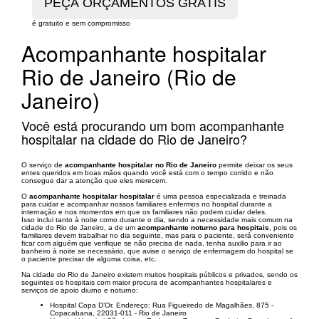
é gratuito e sem compromisso
Acompanhante hospitalar
Rio de Janeiro (Rio de
Janeiro)
Você está procurando um bom acompanhante
hospitalar na cidade do Rio de Janeiro?
O serviço de
acompanhante hospitalar no Rio de Janeiro
permite deixar os seus
entes queridos em boas mãos quando você está com o tempo corrido e não
consegue dar a atenção que eles merecem.
O
acompanhante hospitalar hospitalar
é uma pessoa especializada e treinada
para cuidar e acompanhar nossos familiares enfermos no hospital durante a
internação e nos momentos em que os familiares não podem cuidar deles.
Isso inclui tanto à noite como durante o dia, sendo a necessidade mais comum na
cidade do Rio de Janeiro, a de um
acompanhante noturno para hospitais
, pois os
familiares devem trabalhar no dia seguinte, mas para o paciente, será conveniente
ficar com alguém que verifique se não precisa de nada, tenha auxilio para ir ao
banheiro à noite se necessário, que avise o serviço de enfermagem do hospital se
o paciente precisar de alguma coisa, etc.
Na cidade do Rio de Janeiro existem muitos hospitais públicos e privados, sendo os
seguintes os hospitais com maior procura de acompanhantes hospitalares e
serviços de apoio diurno e noturno:
Hospital Copa D’Or. Endereço: Rua Figueiredo de Magalhães, 875 -
Copacabana, 22031-011 - Rio de Janeiro