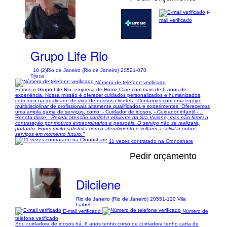
E-
mail verificado
1/11
Grupo Life Rio
10 (2)
Rio de Janeiro (Rio de Janeiro) 20521-070
Tijuca
Número de telefone verificado
Somos o Grupo Life Rio, empresa de Home Care com mais de 6 anos de
experiência. Nossa missão é oferecer cuidados personalizados e humanizados,
com foco na qualidade de vida de nossos clientes . Contamos com uma equipe
multidisciplinar de profissionais altamente qualificados e experimentes. Oferecemos
uma ampla gama de serviços, como: - Cuidador de idosos, - Cuidador infantil -...
Renata disse:
"Recebi atenção cordial e eficiente da Sra Viviane, mas não firmei a
contratação por motivos extraordinários e pessoais. O serviço não se realizará,
portanto. Fquei muito satisfeita com o atendimento e voltarei a solicitar outros
serviços em momento futuro."
11 vezes contratado na Cronoshare
Pedir orçamento
Dilcilene
Rio de Janeiro (Rio de Janeiro) 20551-120 Vila
Isabel
E-mail verificado
Número de
telefone verificado
Sou cuidadora de idosos há. 6 anos tenho curso de cuidadora tenho carta de