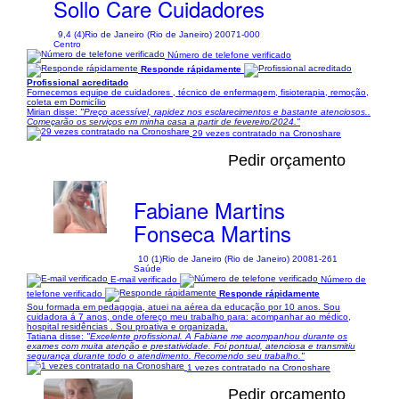
Sollo Care Cuidadores
9,4 (4)
Rio de Janeiro (Rio de Janeiro) 20071-000
Centro
Número de telefone verificado
Responde rápidamente
Profissional acreditado
Fornecemos equipe de cuidadores , técnico de enfermagem, fisioterapia, remoção,
coleta em Domicílio
Mirian disse:
"Preço acessível, rapidez nos esclarecimentos e bastante atenciosos..
Começarão os serviços em minha casa a partir de fevereiro/2024."
29 vezes contratado na Cronoshare
Pedir orçamento
Fabiane Martins
Fonseca Martins
10 (1)
Rio de Janeiro (Rio de Janeiro) 20081-261
Saúde
E-mail verificado
Número de
telefone verificado
Responde rápidamente
Sou formada em pedagogia, atuei na aérea da educação por 10 anos. Sou
cuidadora á 7 anos, onde ofereço meu trabalho para: acompanhar ao médico,
hospital residências . Sou proativa e organizada.
Tatiana disse:
"Excelente profissional. A Fabiane me acompanhou durante os
exames com muita atenção e prestatividade. Foi pontual, atenciosa e transmitiu
segurança durante todo o atendimento. Recomendo seu trabalho."
1 vezes contratado na Cronoshare
Pedir orçamento