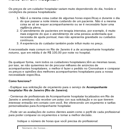
Os preços de um cuidador hospitalar variam muito dependendo do dia, horário e
condições da pessoa hospitalizada:
Não é a mesma coisa cuidar de algumas horas específicas e durante o dia
do que passar a noite inteira cuidando de um paciente. Não é a mesma
coisa se só se requer acompanhamento ou se é necessário fazer uma
vigilância plena.
O atendimento de pacientes em terapia intensiva, por exemplo, é muito
mais exigente do que o atendimento de uma pessoa acidentada que
necessita de ajuda pontual, mas não apresenta gravidade ou cuidados
contínuos.
A experiencia do cuidador também pode influir muito no preço.
A necessidade mais comum no Rio de Janeiro é a de acompanhante hospitalar
noturno, que em média é de R$ 100,00 por noite no hospital.
Da qualquer forma, nem todos os cuidadores hospitalares têm as mesmas taxas,
por isso, se não quisermos ter de procurar milhares de anúncios de
acompanhantes hospitalares, o melhor é fazer o pedido no Cronoshare e comparar
os preços e opiniões dos melhores acompanhantes hospitalares para a nossa
necessidade específica.
Como funciona?
- Explique sua solicitação de orçamento para o serviço de
Acompanhante
hospitalar Rio de Janeiro (Rio de Janeiro)
.
- Centenas de profissionais de Acompanhante hospitalar localizados em Rio de
Janeiro e arredores vão receber um aviso con sua solicitação e os que tiverem
interesse entrarão em contato com você, lhe oferecendo um orçamento e tarifas
personalizadas para Acompanhante hospitalar.
- Pode ver as avaliações de outros clientes assim como o perfil de cada profissional
para poder comparar os orçamentos e tomar a melhor decisão.
Indique o número de horas que você precisa do profissional: