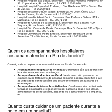
Hospital Hospital São Lucas. Endereço: Travessa Frederico Pamplona, nº
32, Copacabana, Rio de Janeiro, RJ. CEP: 22061-080
Hospital Hospital Espanhol. Endereço: Rua Riachuelo, 302 – Centro, Rio
de Janeiro – RJ, 20230-013
Hospital Estadual Getúlio Vargas. Endereço: Av. Lobo Júnior, 2293 –
Penha Circular, Rio de Janeiro – RJ, 21070-061
Hospital Israelita Albert Sabin. Endereço: Rua Professor Gabizo, 319 –
Maracanã, Rio de Janeiro – RJ, 20271-065
Hospital de Clínicas de Jacarepaguá. Endereço: Rua Bacairis, 499 –
Taquara, Rio de Janeiro – RJ, 22730-120
Hospital São Vicente de Paulo. Endereço: Rua Dr. Satamini, 333 – Tijuca,
Rio de Janeiro – RJ, 20270-233
Hospital Universitário Pedro Ernesto. Endereço: Boulevard 28 de
Setembro, 77 – Vila Isabel, Rio de Janeiro – RJ, 20551-030
Quem os acompanhantes hospitalares
costumam atender no Rio de Janeiro?
O serviços de acompanhante mais solicitados no Rio de Janeiro são:
Acompanhante hospitalar de crianças:
Geralmente são cuidadores com
boa sintonia e jeito com as crianças;
Acompanhante de doentes em Geral:
Neste caso, são pessoas com
experiência no tratamento de pessoas com uma doença específica e até
às vezes pode ser necessário que sejam enfermeiros ou auxiliares de
enfermagem.
Acompanhante de idosos hospitalizados:
Geralmente são profissionais
formados em geriatria e responsáveis ​​por garantir a saúde dos idosos,
alimentando-os se necessário, ajudando-os a tomar banho e a limpar-se,
etc.
Quanto custa cuidar de um paciente durante a
noite em um hospital?