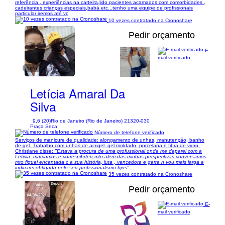
referência , experiências na carteira,lido pacientes acamados com comorbidades ,
cadeirantes crianças especiais,babá etc...tenho uma equipe de profissionais
particular iremos até vc,
10 vezes contratado na Cronoshare
Pedir orçamento
E-
mail verificado
1/26
Letícia Amaral Da
Silva
9,6 (20)
Rio de Janeiro (Rio de Janeiro) 21320-030
Praça Seca
Número de telefone verificado
Serviços de manicure de qualidade: alongamento de unhas, manutenção, banho
de gel. Trabalho com unhas de acrigel, gel moldado, porcelana e fibra de vidro.
Christiane disse:
"Estava a procura de uma profussional onde me deparei com a
Leticia .marcamos e correspibdeu mto alem das minhas perspectivas conversamos
mto fiquei encantada c a sua história, luta , vencedora e garra n vou mais larga e
indicarei obtigada pelo seu profissionalismo bjos"
35 vezes contratado na Cronoshare
Pedir orçamento
E-
mail verificado
1/16