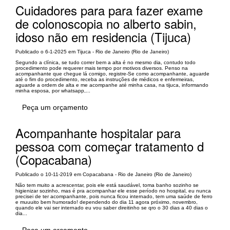
Cuidadores para para fazer exame
de colonoscopia no alberto sabin,
idoso não em residencia (Tijuca)
Publicado o 6-1-2025 em Tijuca - Rio de Janeiro (Rio de Janeiro)
Segundo a clínica, se tudo correr bem a alta é no mesmo dia, contudo todo
procedimento pode requerer mais tempo por motivos diversos. Penso na
acompanhante que chegue lá comigo, registre-Se como acompanhante, aguarde
até o fim do procedimento, receba as instruções de médicos e enfermeiras,
aguarde a ordem de alta e me acompanhe até minha casa, na tijuca, informando
minha esposa, por whatsapp,...
Peça um orçamento
Acompanhante hospitalar para
pessoa com começar tratamento d
(Copacabana)
Publicado o 10-11-2019 em Copacabana - Rio de Janeiro (Rio de Janeiro)
Não tem muito a acrescentar, pois ele está saudável, toma banho sozinho se
higienizar sozinho, mas é pra acompanhar ele esse período no hospital, eu nunca
precisei de ter acompanhante, pois nunca ficou internado, tem uma saúde de ferro
e muuuito bem humorado! dependendo do dia 11 agora próximo, novembro,
quando ele vai ser internado eu vou saber direitinho se qro o 30 dias a 40 dias o
dia...
Peça um orçamento