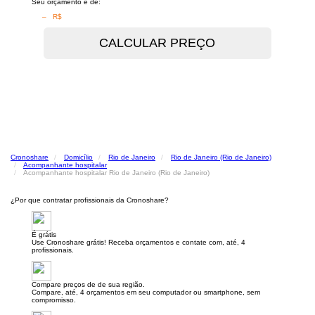
Seu orçamento é de:
– R$
Cronoshare
Domicílio
Rio de Janeiro
Rio de Janeiro (Rio de Janeiro)
Acompanhante hospitalar
Acompanhante hospitalar Rio de Janeiro (Rio de Janeiro)
¿Por que contratar profissionais da Cronoshare?
É grátis
Use Cronoshare grátis! Receba orçamentos e contate com, até, 4
profissionais.
Compare preços de de sua região.
Compare, até, 4 orçamentos em seu computador ou smartphone, sem
compromisso.