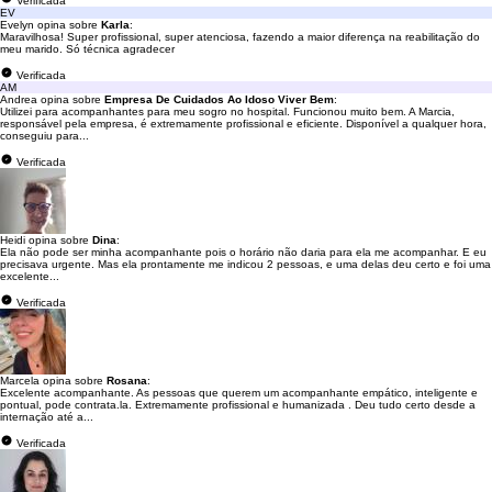
Verificada
EV
Evelyn opina sobre
Karla
:
Maravilhosa! Super profissional, super atenciosa, fazendo a maior diferença na reabilitação do
meu marido. Só técnica agradecer
Verificada
AM
Andrea opina sobre
Empresa De Cuidados Ao Idoso Viver Bem
:
Utilizei para acompanhantes para meu sogro no hospital. Funcionou muito bem. A Marcia,
responsável pela empresa, é extremamente profissional e eficiente. Disponível a qualquer hora,
conseguiu para...
Verificada
Heidi opina sobre
Dina
:
Ela não pode ser minha acompanhante pois o horário não daria para ela me acompanhar. E eu
precisava urgente. Mas ela prontamente me indicou 2 pessoas, e uma delas deu certo e foi uma
excelente...
Verificada
Marcela opina sobre
Rosana
:
Excelente acompanhante. As pessoas que querem um acompanhante empático, inteligente e
pontual, pode contrata.la. Extremamente profissional e humanizada . Deu tudo certo desde a
internação até a...
Verificada