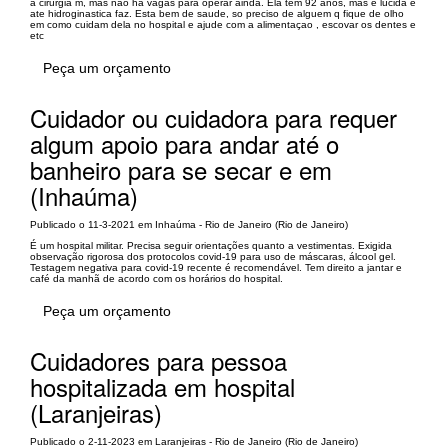
a cirurgia m, mas nao ha vagas para operar ainda. Ela tem 92 anos, mas e lucida e
ate hidroginastica faz. Esta bem de saude, so preciso de alguem q fique de olho
em como cuidam dela no hospital e ajude com a alimentaçao , escovar os dentes e
etc
Peça um orçamento
Cuidador ou cuidadora para requer
algum apoio para andar até o
banheiro para se secar e em
(Inhaúma)
Publicado o 11-3-2021 em Inhaúma - Rio de Janeiro (Rio de Janeiro)
É um hospital militar. Precisa seguir orientações quanto a vestimentas. Exigida
observação rigorosa dos protocolos covid-19 para uso de máscaras, álcool gel.
Testagem negativa para covid-19 recente é recomendável. Tem direito a jantar e
café da manhã de acordo com os horários do hospital.
Peça um orçamento
Cuidadores para pessoa
hospitalizada em hospital
(Laranjeiras)
Publicado o 2-11-2023 em Laranjeiras - Rio de Janeiro (Rio de Janeiro)