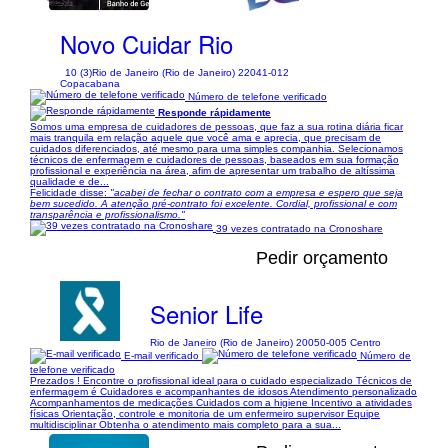
Novo Cuidar Rio
10 (3)
Rio de Janeiro (Rio de Janeiro) 22041-012
Copacabana
Número de telefone verificado
Responde rápidamente
Somos uma empresa de cuidadores de pessoas, que faz a sua rotina diária ficar
mais tranquila em relação aquele que você ama e aprecia, que precisam de
cuidados diferenciados, até mesmo para uma simples companhia. Selecionamos
técnicos de enfermagem e cuidadores de pessoas, baseados em sua formação
profissional e experiência na área, afim de apresentar um trabalho de altíssima
qualidade e de...
Felicidade disse:
"acabei de fechar o contrato com a empresa e espero que seja
bem sucedido. A atenção pré-contrato foi excelente. Cordial, profissional e com
transparência e profissionalismo."
39 vezes contratado na Cronoshare
Pedir orçamento
Senior Life
Rio de Janeiro (Rio de Janeiro) 20050-005 Centro
E-mail verificado
Número de
telefone verificado
Prezados ! Encontre o profissional ideal para o cuidado especializado Técnicos de
enfermagem é Cuidadores e acompanhantes de idosos Atendimento personalizado
Acompanhamentos de medicações Cuidados com a higiene Incentivo a atividades
físicas Orientação, controle e monitoria de um enfermeiro supervisor Equipe
multidisciplinar Obtenha o atendimento mais completo para a sua...