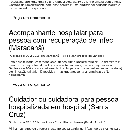
necessario. Somente uma noite a cirurgia sera dia 30 de junho uma segunda feira.
Gostaria de um orcamento para esse servico e uma profissional educada paciente
e com cuidado e experiencia.
Peça um orçamento
Acompanhante hospitalar para
pessoa com recuperação de infec
(Maracanã)
Publicado o 20-2-2019 em Maracanã - Rio de Janeiro (Rio de Janeiro)
Está hospitalizada, com todos os cuidados que o hospital fornece. Basicamente é
para fazer companhia, dar refeições, receber informações da equipe médica.
Senhora de 100 anos, cadeirante, lúcida, foi para o hospital (albert sabin, na tijuca)
com infecção urinária - já resolvida - mas que apresenta anormalidades No
hemograma.
Peça um orçamento
Cuidador ou cuidadora para pessoa
hospitalizada em hospital (Santa
Cruz)
Publicado o 25-1-2024 em Santa Cruz - Rio de Janeiro (Rio de Janeiro)
Minha mae quebrou o femur e esta no souza aguiar no rj fazendo os exames para