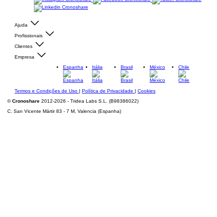
Ajuda
Profissionais
Clientes
Empresa
Espanha
Itália
Brasil
México
Chile
Termos e Condições de Uso
|
Política de Privacidade
|
Cookies
©
Cronoshare
2012-2026 - Tridea Labs S.L. (B98386022)
C. San Vicente Mártir 83 - 7 M, Valencia (Espanha)