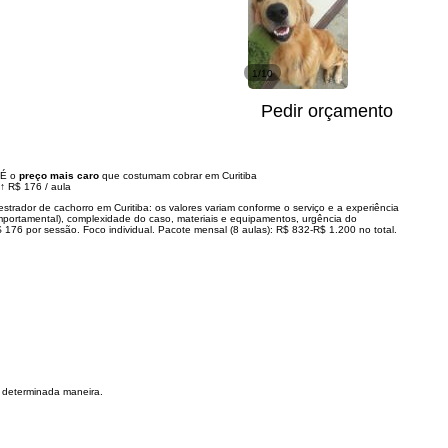
1/10
Pedir orçamento
É o
preço mais caro
que costumam cobrar em Curitiba
↑
R$ 176
/
aula
strador de cachorro em Curitiba: os valores variam conforme o serviço e a experiência
mportamental), complexidade do caso, materiais e equipamentos, urgência do
 176 por sessão. Foco individual. Pacote mensal (8 aulas): R$ 832-R$ 1.200 no total.
 determinada maneira.