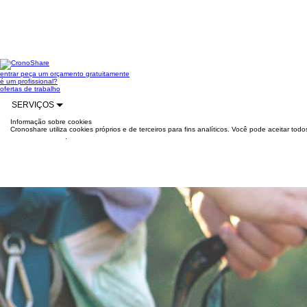
entrar
peça um orçamento gratuitamente
é um profissional?
ofertas de trabalho
SERVIÇOS
Informação sobre cookies
Cronoshare utiliza cookies próprios e de terceiros para fins analíticos. Você pode aceitar to
mais informações
.