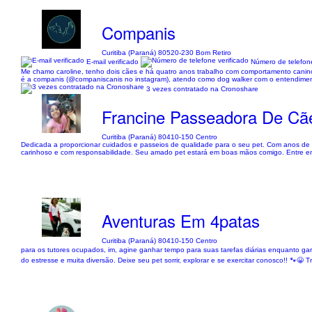
Companis
Curitiba (Paraná) 80520-230 Bom Retiro
E-mail verificado
Número de telefone
Me chamo caroline, tenho dois cães e há quatro anos trabalho com comportamento canino
é a companis (@companiscanis no instagram), atendo como dog walker com o entendimento
3 vezes contratado na Cronoshare
Francine Passeadora De Cã
Curitiba (Paraná) 80410-150 Centro
Dedicada a proporcionar cuidados e passeios de qualidade para o seu pet. Com anos de 
carinhoso e com responsabilidade. Seu amado pet estará em boas mãos comigo. Entre em
Aventuras Em 4patas
Curitiba (Paraná) 80410-150 Centro
para os tutores ocupados, im, agine ganhar tempo para suas tarefas diárias enquanto ga
do estresse e muita diversão. Deixe seu pet sorrir, explorar e se exercitar conosco!! 🐾😀