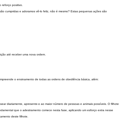
reforço positivo.
as são cumpridas e adoramos vê-lo feliz, não é mesmo? Estas pequenas ações são
sição até receber uma nova ordem.
ompreende o ensinamento de todas as ordens de obediência básica, além:
sear diariamente, apresente-o ao maior número de pessoas e animais possíveis. O filhote
undamental que o adestramento comece nesta fase, aplicando um esforço extra nesse
amento deste filhote.