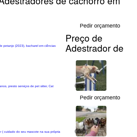
Adestradores de cachorro em
Pedir orçamento
Preço de
Adestrador de
de petanjo (2023), bacharel em ciências
os, presto serviços de pet sitter, Cat
1/29
Pedir orçamento
er ( cuidado do seu mascote na sua própria
1/15