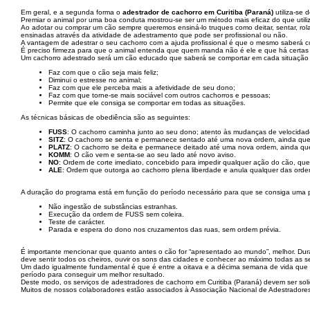
Em geral, e a segunda forma o
adestrador de cachorro em Curitiba (Paraná)
utiliza-se 
Premiar o animal por uma boa conduta mostrou-se ser um método mais eficaz do que utiliz
Ao adotar ou comprar um cão sempre queremos ensiná-lo truques como deitar, sentar, rol
ensinadas através da atividade de adestramento que pode ser profissional ou não.
A vantagem de adestrar o seu cachorro com a ajuda profissional é que o mesmo saberá c
É preciso firmeza para que o animal entenda que quem manda não é ele e que há certas
Um cachorro adestrado será um cão educado que saberá se comportar em cada situação e 
Faz com que o cão seja mais feliz;
Diminui o estresse no animal;
Faz com que ele perceba mais a afetividade de seu dono;
Faz com que torne-se mais sociável com outros cachorros e pessoas;
Permite que ele consiga se comportar em todas as situações.
As técnicas básicas de obediência são as seguintes:
FUSS
: O cachorro caminha junto ao seu dono; atento às mudanças de velocidad
SITZ
: O cachorro se senta e permanece sentado até uma nova ordem, ainda que o
PLATZ
: O cachorro se deita e permanece deitado até uma nova ordem, ainda que 
KOMM
: O cão vem e senta-se ao seu lado até novo aviso.
NO
: Ordem de corte imediato, concebido para impedir qualquer ação do cão, que
ALE
: Ordem que outorga ao cachorro plena liberdade e anula qualquer das orden
A duração do programa está em função do período necessário para que se consiga uma p
Não ingestão de substâncias estranhas.
Execução da ordem de FUSS sem coleira.
Teste de carácter.
Parada e espera do dono nos cruzamentos das ruas, sem ordem prévia.
É importante mencionar que quanto antes o cão for “apresentado ao mundo”, melhor. Duran
deve sentir todos os cheiros, ouvir os sons das cidades e conhecer ao máximo todas as 
Um dado igualmente fundamental é que é entre a oitava e a décima semana de vida que 
período para conseguir um melhor resultado.
Deste modo, os serviços de adestradores de cachorro em Curitiba (Paraná) devem ser sol
Muitos de nossos colaboradores estão associados à Associação Nacional de Adestradores C