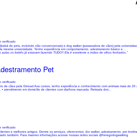
 verificado
 (babá de pets, incluindo não convencionais) e dog walker (passeadora de cães) pela universida
pela mesma universidade. Tenho experiência em comportamento, adestramento básico e...
 aulas os bebês já estavam fazendo TUDO!! Ela é excelente e indico de olhos fechados."
 Adestramento Pet
 verificado
ento de cães pela Ginead Ava cursos, tenho experiência e conhecimento com animais mais de 20 an
al. • atendimento em domicílio de clientes com dia/hora marcada: Retirada dos...
 verificado
ientes e melhores amigos. Dentre os serviços, oferecemos: dor walker, adestramento, pet broth
opriado também. Para maiores informações acesse nossas redes sociais @heregodogwalking