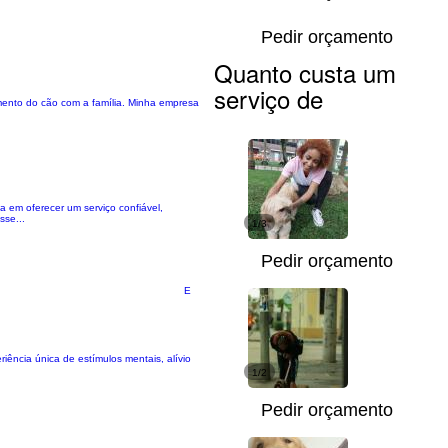
Pedir orçamento
Quanto custa um
serviço de
mento do cão com a família. Minha empresa
 em oferecer um serviço confiável,
sse...
1/3
Pedir orçamento
E
ência única de estímulos mentais, alívio
1/2
Pedir orçamento