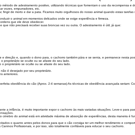
do método de adestramento positivo, utilizando técnicas que fomentam o uso da recompensa e do 
ar vozes, empurradores, etc.
ar, fingir de morto e dar a pata. Ficamos muito orgulhosos do nosso animal quando estas taref
onduzir o animal em momentos delicados onde se exige experiência e firmeza.
 ordens que ele deve obedecer.
que não precisará receber suas broncas vez ou outra. O adestramento é útil, já que:
e e direção e, quando o dono para, o cachorro também pára e se senta, e permanece nesta po
 proprietário se oculte ou se afaste do seu lado.
o proprietário se oculte ou se afaste do seu lado.
 não é desejado por seu proprietário.
s anteriores.
erfeita obediência do cão (Aprox. 2-4 semanas) As técnicas de obediência avançada seriam: C
te a infância, é muito importante expor o cachorro às mais variadas situações. Leve-o para pas
sensações.
o cérebro do animal está em atividade máxima de absorção de experiências, desta maneira é f
icitados o quanto antes pelos donos para que o cão consiga ter um melhor rendimento e comport
aninos Profissionais, e por isso, são totalmente confiáveis para educar o seu cachorro.