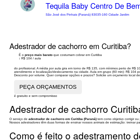
Tequila Baby Centro De Bem
São José dos Pinhais (Paraná) 83035-160 Cidade Jardim
Adestrador de cachorro em Curitiba?
É o
preço mais barato
que costumam cobrar em Curitiba
↓
R$ 104
/
aula
do profissional. A média por aula gira em torno de R$ 135, com mínimos perto de R$ 
atendimento e localização/deslocamento na cidade. Aula em grupo (60 min): R$ 104 por
Desconto por volume. Quer comparar opções e prazos? Solicite um orçamento local de 
é gratuito e sem compromisso
Adestrador de cachorro Curitib
O serviço de
adestrador de cachorro em Curitiba (Paraná)
tem como objetivo corrigir o
Nossos adestradores têm duas formas de ensinar nossos animais de estimação: treinar 
Como é feito o adestramento d