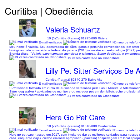
Curitiba | Obediência
Valeria Schuartz
10 (5)
Curitiba (Paraná) 81295-000 Riviera
E-mail verificado
Número de telefone
Meu nome é valeria. Sou adestradora de cães, gatos e pets não convencionais; pet sitter
biológicas pela universidade federal do paraná (2018) e mestre em entomologia (2021) 
Brenda disse:
"Valeria extremamente atenciosa e talentosa. Super dedicada, e em poucas
19 vezes contratado na Cronoshare
Lilly Pet Sitter Serviços De
Curitiba (Paraná) 82840-270 Bairro Alto
E-mail verificado
Número de telefone
• Profissional formada em curso de auxiliar de veterinária pela Fasul Mineira, e Adestram
Sitter, dog walker / atividades de monitor e ou recredor pet em domicilio/creche profission
31 vezes contratado na Cronoshare
Here Go Pet Care
10 (7)
Curitiba (Paraná) 81510-000 Guabirotuba
E-mail verificado
Número de telefone
Here go pet care nasceu em 2017, com intuito de dar os melhores cuidados para nossos cl
casa, enquanto viaja), creche em local apropriado ( parceiro) hospedagem em local apr