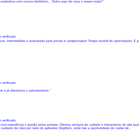
e cuidadoso com nossos bichinhos... Todos aqui de casa o amam muito!"
 verificado
cos. Intermediário e avanssado para provas e campeonatos! Tempo recordi de aprendizado. E p
 verificado
te e já direcionou o adestramento."
 verificado
m experiência e paixão pelos animais. Ofereço serviços de cuidado e treinamento de alta qual
cuidador de cães por meio do aplicativo DogHero, onde tive a oportunidade de cuidar de...