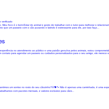
 verificado
. Meu foco é o bem-Estar do animal e gosto de trabalhar com o tutor para melhorar o relaciona
 que um passeio com o cão puxando e latindo é estressante para ele, por isso faço...
es
experiência no atendimento ao público e uma paixão genuína pelos animais, estou comprometida
 contato para agendar um passeio ou cuidados personalizados para o seu amigo, ele merece e
rantimos um sorriso no rosto do seu cãozinho?🐶🐕🐾 Não é apenas uma caminhada, é uma experi
 Trabalhamos com pacotes mensais, e valores exclusivo para cães...