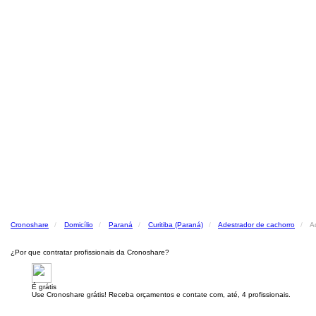
Cronoshare
Domicílio
Paraná
Curitiba (Paraná)
Adestrador de cachorro
A
¿Por que contratar profissionais da Cronoshare?
É grátis
Use Cronoshare grátis! Receba orçamentos e contate com, até, 4 profissionais.