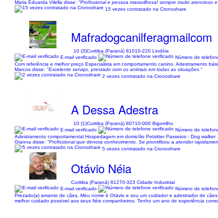
Maria Eduarda Vilella disse:
"Profissional e pessoa maravilhosa! sempre muito atencioso 
15 vezes contratado na Cronoshare
Mafradogcanilferagmailcom
10 (3)
Curitiba (Paraná) 81010-220 Lindóia
E-mail verificado
Número de telefone
Com referência e melhor preço Especialista em comportamento canino. Adestramento bási
Marcos disse:
"Excelente serviço, prestado com os animais em todas as situações."
2 vezes contratado na Cronoshare
A Dessa Adestra
10 (1)
Curitiba (Paraná) 80710-000 Bigorrilho
E-mail verificado
Número de telefone
Adestramento comportamental Hospedagem em domicílio Petsitter Passeios - Dog walker
Gianna disse:
"Profissional que denota conhecimento. Se prontificou a atender rapidamen
5 vezes contratado na Cronoshare
Otávio Néia
Curitiba (Paraná) 81270-323 Cidade Industrial
E-mail verificado
Número de telefone
Prezado(a) amante de cães, Meu nome é Otávio e sou um cuidador e adestrador de cães co
melhor cuidado possível aos seus fiéis companheiros. Tenho um ano de experiência como 