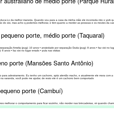
r australiano de médio porte (Parque Rura
 educa-Lo da melhor maneira. Quando vou para a casa da minha mãe ele incomoda mto o york qu
tão do xixi, mas acho q podemos melhorar, e tbm quanto a morder as pessoas e os movies da cas
 pequeno porte, médio porte (Taquaral)
r separação Amelia (pug): 10 anos •⁠ ansiedade por separação Duda (pug): 8 anos •⁠ ⁠faz xixi no lug
 anos •⁠ ⁠faz xixi no lugar errado •⁠ ⁠pula nas visitas
eno porte (Mansões Santo Antônio)
nto para adestramento. Eu tenho um cachorro, spitz alemão macho, e atualmente ele mora com a
e na varanda, você pode me ajudar, de resto ele é um cachorro bem comportado
pequeno porte (Cambuí)
mos melhorar o comportamento para ficar sozinho, não morder nas brincadeiras, vir quando cha