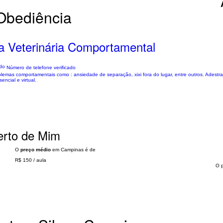
 Obediência
a Veterinária Comportamental
Número de telefone verificado
emas comportamentais como : ansiedade de separação, xixi fora do lugar, entre outros. Adestr
ncial e virtual.
erto de Mim
O
preço médio
em Campinas é de
R$ 150
/
aula
O 