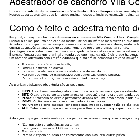
Adestrador de cachorro Vila Co
O serviço de
adestrador de cachorro em Vila Costa e Silva - Campinas
tem como objeti
Nossos adestradores têm duas formas de ensinar nossos animais de estimação: treinar 
Como é feito o adestramento d
Em geral, e a segunda forma o
adestrador de cachorro em Vila Costa e Silva - Campin
Premiar o animal por uma boa conduta mostrou-se ser um método mais eficaz do que utiliz
Ao adotar ou comprar um cão sempre queremos ensiná-lo truques como deitar, sentar, rol
ensinadas através da atividade de adestramento que pode ser profissional ou não.
A vantagem de adestrar o seu cachorro com a ajuda profissional é que o mesmo saberá c
É preciso firmeza para que o animal entenda que quem manda não é ele e que há certas
Um cachorro adestrado será um cão educado que saberá se comportar em cada situação e 
Faz com que o cão seja mais feliz;
Diminui o estresse no animal;
Faz com que ele perceba mais a afetividade de seu dono;
Faz com que torne-se mais sociável com outros cachorros e pessoas;
Permite que ele consiga se comportar em todas as situações.
As técnicas básicas de obediência são as seguintes:
FUSS
: O cachorro caminha junto ao seu dono; atento às mudanças de velocidad
SITZ
: O cachorro se senta e permanece sentado até uma nova ordem, ainda que o
PLATZ
: O cachorro se deita e permanece deitado até uma nova ordem, ainda que 
KOMM
: O cão vem e senta-se ao seu lado até novo aviso.
NO
: Ordem de corte imediato, concebido para impedir qualquer ação do cão, que
ALE
: Ordem que outorga ao cachorro plena liberdade e anula qualquer das orden
A duração do programa está em função do período necessário para que se consiga uma p
Não ingestão de substâncias estranhas.
Execução da ordem de FUSS sem coleira.
Teste de carácter.
Parada e espera do dono nos cruzamentos das ruas, sem ordem prévia.