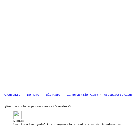
Cronoshare
Domicílio
São Paulo
Campinas (São Paulo)
Adestrador de cacho
¿Por que contratar profissionais da Cronoshare?
É grátis
Use Cronoshare grátis! Receba orçamentos e contate com, até, 4 profissionais.