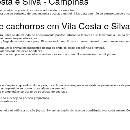
sta e Silva - Campinas
vo corrigir ou prevenir as más condutas de nossos cães.
para que se comporte de uma maneira desejada ou treiná-los para que não se comportem de uma
e cachorros em Vila Costa e Silv
as
utiliza-se do método de adestramento positivo, utilizando técnicas que fomentam o uso da re
ar vozes, empurradores, etc.
ar, fingir de morto e dar a pata. Ficamos muito orgulhosos do nosso animal quando estas taref
onduzir o animal em momentos delicados onde se exige experiência e firmeza.
 ordens que ele deve obedecer.
que não precisará receber suas broncas vez ou outra. O adestramento é útil, já que:
e e direção e, quando o dono para, o cachorro também pára e se senta, e permanece nesta po
 proprietário se oculte ou se afaste do seu lado.
o proprietário se oculte ou se afaste do seu lado.
 não é desejado por seu proprietário.
s anteriores.
erfeita obediência do cão (Aprox. 2-4 semanas) As técnicas de obediência avançada seriam: C