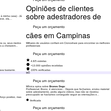
Opiniões de clientes
sobre adestradores de
 à minha casa) - Já
xe, ela,...
Peça um orçamento
cães em Campinas
ara ca, seus medos
Milhares de usuários confiam em Cronoshare para encontrar os melhores
s a cheirarem...
profissionais
Peça um orçamento
4.8/5 estrelas
+13.000 opiniões recebidas
ava bastante.
100% verificadas
MÔ
Peça um orçamento
Mônica opina sobre
Brunos Dogs
:
Profissional, Bruno, é atencioso... Depois que fechamos, enviou material
sobre adestramento, pediu alguns vídeos, mas não se mostrou
preocupado se havíamos conseguido seguir as orientações e...
orço positivo, mas
Verificada
Peça um orçamento