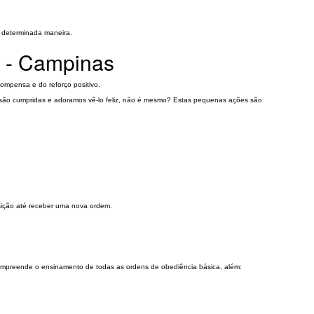
 determinada maneira.
a - Campinas
compensa e do reforço positivo.
as são cumpridas e adoramos vê-lo feliz, não é mesmo? Estas pequenas ações são
sição até receber uma nova ordem.
ompreende o ensinamento de todas as ordens de obediência básica, além: