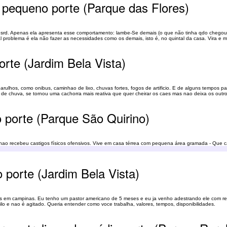
 pequeno porte (Parque das Flores)
ma srd. Apenas ela apresenta esse comportamento: lambe-Se demais (o que não tinha qdo chegou
l problema é ela não fazer as necessidades como os demais, isto é, no quintal da casa. Vira e me
rte (Jardim Bela Vista)
rulhos, como onibus, caminhao de lixo, chuvas fortes, fogos de artificio. E de alguns tempos p
 de chuva, se tornou uma cachorra mais reativa que quer cheirar os caes mas nao deixa os outro
 porte (Parque São Quirino)
 nao recebeu castigos físicos ofensivos. Vive em casa térrea com pequena área gramada - Que c
desjejum: iogurte natural * almoço: carne moída cozida sem temperos * jantar: ovo...
porte (Jardim Bela Vista)
 em campinas. Eu tenho um pastor americano de 5 meses e eu ja venho adestrando ele com ref
quilo e nao é agitado. Queria entender como voce trabalha, valores, tempos, disponibilidades.