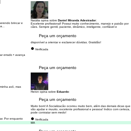
l
Natália opina sobre
Daniel Miranda Adestrador
:
erendo brincar e
Excelente profissional! Possui muito conhecimento, manejo e paixão por
a...
cães. Sempre gentil, paciente, dinâmico, inteligente, confiável e
Peça um orçamento
disponível a orientar e esclarecer dúvidas. Gratidão!
Verificada
ar errado •⁠ ⁠avança
Peça um orçamento
 minha avó, mas
Heron opina sobre
Eduardo
:
Peça um orçamento
Muito bom! A Socializacão ocorreu muito bem, além das demais dicas que
vão ajudar e muuito, excelente profissional e pessoa! Indico com certeza,
pode contratar sem medo!
mar. Por enquanto
Verificada
MA