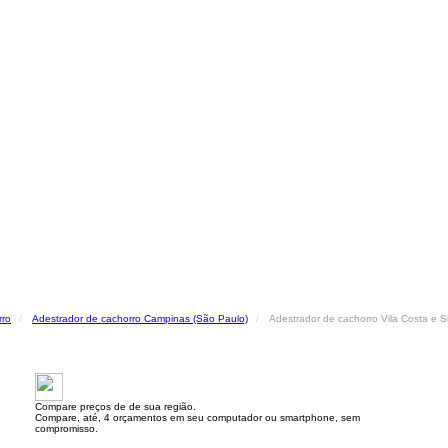
rro
Adestrador de cachorro Campinas (São Paulo)
Adestrador de cachorro Vila Costa e S
Compare preços de de sua região.
Compare, até, 4 orçamentos em seu computador ou smartphone, sem
compromisso.