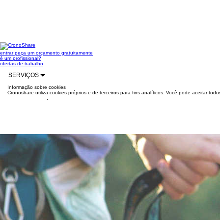
entrar
peça um orçamento gratuitamente
é um profissional?
ofertas de trabalho
SERVIÇOS
Informação sobre cookies
Cronoshare utiliza cookies próprios e de terceiros para fins analíticos. Você pode aceitar to
mais informações
.