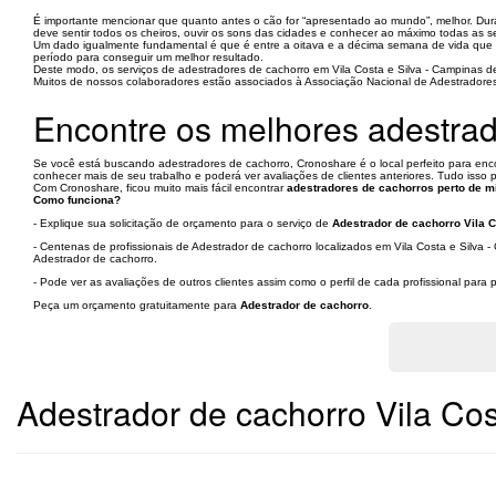
É importante mencionar que quanto antes o cão for “apresentado ao mundo”, melhor. Duran
deve sentir todos os cheiros, ouvir os sons das cidades e conhecer ao máximo todas as 
Um dado igualmente fundamental é que é entre a oitava e a décima semana de vida que 
período para conseguir um melhor resultado.
Deste modo, os serviços de adestradores de cachorro em Vila Costa e Silva - Campinas d
Muitos de nossos colaboradores estão associados à Associação Nacional de Adestradores C
Encontre os melhores adestrad
Se você está buscando adestradores de cachorro, Cronoshare é o local perfeito para enc
conhecer mais de seu trabalho e poderá ver avaliações de clientes anteriores. Tudo isso
Com Cronoshare, ficou muito mais fácil encontrar
adestradores de cachorros perto de 
Como funciona?
- Explique sua solicitação de orçamento para o serviço de
Adestrador de cachorro Vila C
- Centenas de profissionais de Adestrador de cachorro localizados em Vila Costa e Silva 
Adestrador de cachorro.
- Pode ver as avaliações de outros clientes assim como o perfil de cada profissional par
Peça um orçamento gratuitamente para
Adestrador de cachorro
.
Adestrador de cachorro Vila Cos