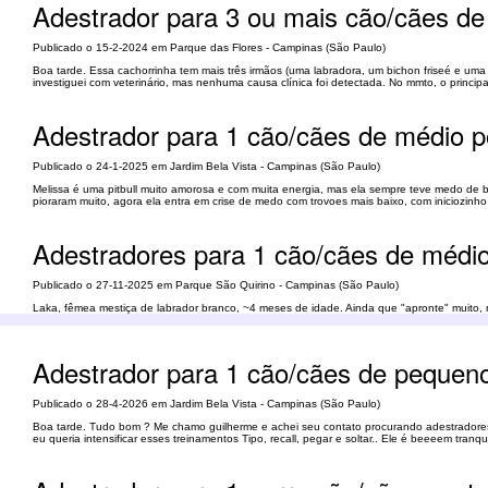
Adestrador para 3 ou mais cão/cães de
Publicado o 15-2-2024 em Parque das Flores - Campinas (São Paulo)
Boa tarde. Essa cachorrinha tem mais três irmãos (uma labradora, um bichon friseé e u
investiguei com veterinário, mas nenhuma causa clínica foi detectada. No mmto, o principa
Adestrador para 1 cão/cães de médio po
Publicado o 24-1-2025 em Jardim Bela Vista - Campinas (São Paulo)
Melissa é uma pitbull muito amorosa e com muita energia, mas ela sempre teve medo de ba
pioraram muito, agora ela entra em crise de medo com trovoes mais baixo, com iniciozinho
Adestradores para 1 cão/cães de médio
Publicado o 27-11-2025 em Parque São Quirino - Campinas (São Paulo)
Laka, fêmea mestiça de labrador branco, ~4 meses de idade. Ainda que "apronte" muito,
Vermifugada, recebeu pulicida e primeiro ciclo vacinal (vanguard plus). 3 refeiçoes/dia: * 
Adestrador para 1 cão/cães de pequeno 
Publicado o 28-4-2026 em Jardim Bela Vista - Campinas (São Paulo)
Boa tarde. Tudo bom ? Me chamo guilherme e achei seu contato procurando adestradores
eu queria intensificar esses treinamentos Tipo, recall, pegar e soltar.. Ele é beeeem tran