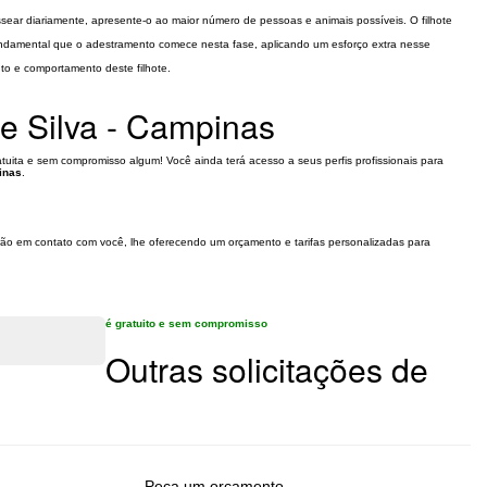
sear diariamente, apresente-o ao maior número de pessoas e animais possíveis. O filhote
undamental que o adestramento comece nesta fase, aplicando um esforço extra nesse
to e comportamento deste filhote.
e Silva - Campinas
uita e sem compromisso algum! Você ainda terá acesso a seus perfis profissionais para
inas
.
rarão em contato com você, lhe oferecendo um orçamento e tarifas personalizadas para
é gratuito e sem compromisso
Outras solicitações de
Peça um orçamento