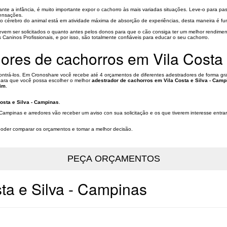
te a infância, é muito importante expor o cachorro às mais variadas situações. Leve-o para pas
sensações.
o cérebro do animal está em atividade máxima de absorção de experiências, desta maneira é f
evem ser solicitados o quanto antes pelos donos para que o cão consiga ter um melhor rendimen
aninos Profissionais, e por isso, são totalmente confiáveis para educar o seu cachorro.
ores de cachorros em Vila Costa 
ontrá-los. Em Cronoshare você recebe até 4 orçamentos de diferentes adestradores de forma grat
 para que você possa escolher o melhor
adestrador de cachorros em Vila Costa e Silva - Camp
mim
.
osta e Silva - Campinas
.
- Campinas e arredores vão receber um aviso con sua solicitação e os que tiverem interesse ent
a poder comparar os orçamentos e tomar a melhor decisão.
ta e Silva - Campinas