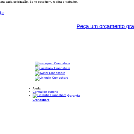
ra cada solicitação. Se te escolhem, realiza o trabalho.
te
Peça um orçamento gra
Ajuda
Central de suporte
Garantia
Cronoshare