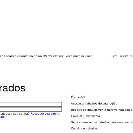
dos os cookies clicando no botão "Permitir todas". Você pode mudar o
configuração
, e/ou rejeitar,
trados
É novo/a?
Acesse a trabalhos de sua região
Registre-se gratuitamente para ver trabalhos 
Esqueceu sua senha?
Recupere sua senha
Envie seu orçamento
qui
Se te interessa um trabalho, contate com o
Consiga o trabalho