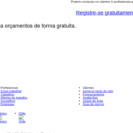
Podem contactar no máximo 4 profissionais pa
Registre-se gratuitamen
ça orçamentos de forma gratuita.
Profissionais
Clientes
Como trabalhar
Serviços perto de mim
Trabalhos
Funcionamento
Ofertas de trabalho
Avaliações
Conselhos
Casos de êxito
Empresas
Guia de preços
éxico
Chile