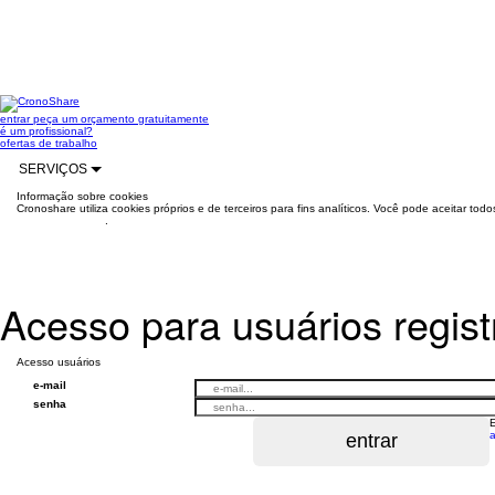
entrar
peça um orçamento gratuitamente
é um profissional?
ofertas de trabalho
SERVIÇOS
Informação sobre cookies
Cronoshare utiliza cookies próprios e de terceiros para fins analíticos. Você pode aceitar to
mais informações
.
Acesso para usuários regis
Acesso usuários
e-mail
senha
a