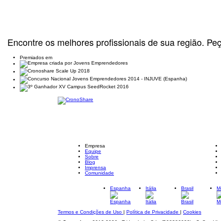
Encontre os melhores profissionais de sua região. Pe
Premiados em
Empresa
Equipe
Sobre
Blog
Imprensa
Comunidade
Espanha
Itália
Brasil
M
Termos e Condições de Uso
|
Política de Privacidade
|
Cookies