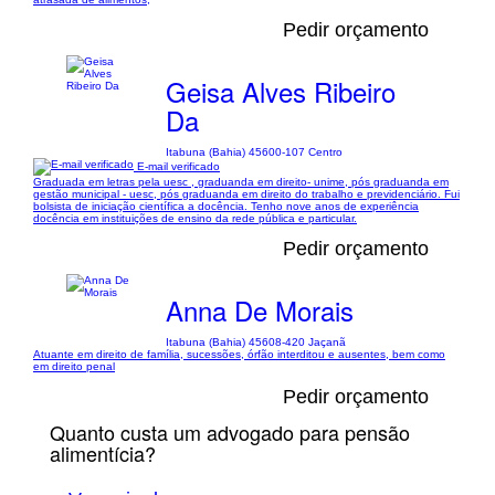
Pedir orçamento
Geisa Alves Ribeiro
Da
Itabuna (Bahia) 45600-107 Centro
E-mail verificado
Graduada em letras pela uesc , graduanda em direito- unime, pós graduanda em
gestão municipal - uesc, pós graduanda em direito do trabalho e previdenciário. Fui
bolsista de iniciação científica a docência. Tenho nove anos de experiência
docência em instituições de ensino da rede pública e particular.
Pedir orçamento
Anna De Morais
Itabuna (Bahia) 45608-420 Jaçanã
Atuante em direito de família, sucessões, órfão interditou e ausentes, bem como
em direito penal
Pedir orçamento
Quanto custa um advogado para pensão
alimentícia?