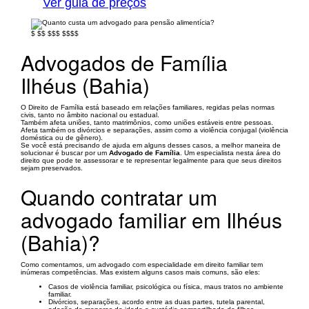
Ver guia de preços
$
$$
$$$
$$$$
Advogados de Família
Ilhéus (Bahia)
O Direito de Família está baseado em relações familiares, regidas pelas normas
civis, tanto no âmbito nacional ou estadual.
Também afeta uniões, tanto matrimônios, como uniões estáveis entre pessoas.
Afeta também os divórcios e separações, assim como a violência conjugal (violência
doméstica ou de gênero).
Se você está precisando de ajuda em alguns desses casos, a melhor maneira de
solucionar é buscar por um
Advogado de Família
. Um especialista nesta área do
direito que pode te assessorar e te representar legalmente para que seus direitos
sejam preservados.
Quando contratar um
advogado familiar em Ilhéus
(Bahia)?
Como comentamos, um advogado com especialidade em direito familiar tem
inúmeras competências. Mas existem alguns casos mais comuns, são eles:
Casos de violência familiar, psicológica ou física, maus tratos no ambiente
familiar.
Divórcios, separações, acordo entre as duas partes, tutela parental,