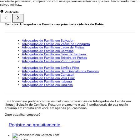
excelente profissional, comparando com as experiências anteriores que tive. Recomendo muito,
salvou minha...
Verificada
Encontre Advogados de Família nas principais cidades de Bahia
Advogados de Família em Salvador
Advogados de Família em Vitória da Conquista
Advogados de Família em Lauro de Freitas
Advogados de Família em Barreiras
Advogados de Família em Feira de Santana
Advogados de Família em Teixeira de Freitas
Advogados de Família em Porto Seguro
Advogados de Família em Simões Filho
Advogados de Família em São Gonçalo dos Campos
Advogados de Família em Camaçari
Advogados de Família em Vera Cruz
Advogados de Família em Itabuna
Advogados de Família em Juazeiro
Em Cronoshare pode encontrar os melhores profissionais de Advogados de Família em
Ilhéus | Solução de Conflitos. Peça um orçamento e até 4 profissionais de sua região
entrarão em contato com você em apenas poucas horas.
Quer trabalhar conosco?
Registre-se gratuitamente