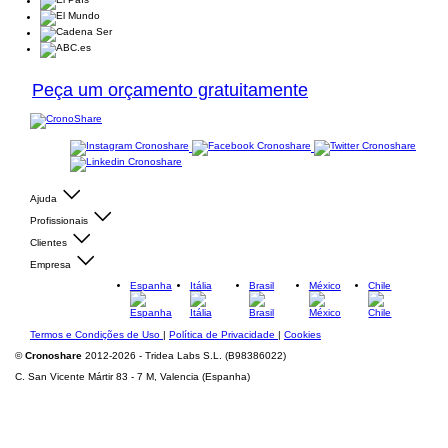
Peça um orçamento gratuitamente
Ajuda
Profissionais
Clientes
Empresa
Espanha
Itália
Brasil
México
Chile
Termos e Condições de Uso
|
Política de Privacidade
|
Cookies
©
Cronoshare
2012-2026 - Tridea Labs S.L. (B98386022)
C. San Vicente Mártir 83 - 7 M, Valencia (Espanha)