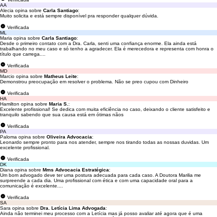
AA
Alecia opina sobre
Carla Santiago
:
Muito solicita e está sempre disponível pra responder qualquer dúvida.
Verificada
ML
Maria opina sobre
Carla Santiago
:
Desde o primeiro contato com a Dra. Carla, senti uma confiança enorme. Ela ainda está
trabalhando no meu caso e só tenho a agradecer. Ela é merecedora e representa com honra o
título que carrega....
Verificada
MD
Marcio opina sobre
Matheus Leite
:
Demonstrou preocupação em resolver o problema. Não se preo cupou com Dinheiro
Verificada
HA
Hamilton opina sobre
Maria S.
:
Excelente profissional! Se dedica com muita eficiência no caso, deixando o cliente satisfeito e
tranquilo sabendo que sua causa está em ótimas nãos
Verificada
PA
Paloma opina sobre
Oliveira Advocacia
:
Leonardo sempre pronto para nos atender, sempre nos tirando todas as nossas duvidas. Um
excelente profissional.
Verificada
DK
Diana opina sobre
Mms Advocacia Estratégica
:
Um bom advogado deve ter uma postura adecuada para cada caso. A Doutora Marilia me
surpreende a cada dia. Uma profissional com ética e com uma capacidade oral para a
comunicação é excelente....
Verificada
SA
Sara opina sobre
Dra. Letícia Lima Advogada
:
Ainda não terminei meu processo com a Letícia mas já posso avaliar até agora que é uma