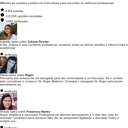
Milhares de usuários confiam em Cronoshare para encontrar os melhores profissionais
4.8/5 estrelas
+13.000 opiniões recebidas
100% verificadas
Isabella opina sobre
Juliana Sesma
:
A Dra. Juliana é uma excelente profissional, esclarece todas as minhas dúvidas e oferece toda a
assistência!
Verificada
Flávia opina sobre
Roger
:
Precisava dos serviços de um advogado para dar continuidade à um Processo. Fiz o contato
pelo cronoshare e conheci o Dr. Roger Mafetoni. Contratei o advogado Dr. Roger pelo pronto
atendimento às...
Verificada
Sheyla opina sobre
Francisca Nunes
:
Super simpática e atenciosa! Profissional me atendeu prontamente é 2 dias meu caso foi
resolvido! Contratem seus serviços! Não vão se arrepender! Agilidade e descrição Indico e
sempre vou...
Verificada