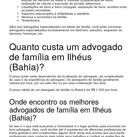
adoção de menores de idade e custódia compartilhada de filhos,
realização de cálculo e execução de pensão alimentícia.
Liquidações de bens e bens conjugais, separação de bens, acordos entre
as partes envolvidas.
Aspectos relacionados à infidelidade e adultério.
Herança e sucessões na família.
Testamentos.
Além dos advogados especializados em direito de família, você pode encontrar
advogados especializados exclusivamente em divórcios, adoções, sequestro de
menores, heranças, etc.
Quanto custa um advogado
de família em Ilhéus
(Bahia)?
O preço pode variar dependendo da localização do advogado, da complexidade
do caso e da experiência do advogado. Os advogados de família geralmente
cobram por hora, por um valor fixo ou por uma combinação dos dois.
O preço médio de um advogado de família no Brasil é de R$ 1.500 por hora.
Onde encontro os melhores
advogados de família em Ilhéus
(Bahia)?
Se isso é o que está buscando,a Cronoshare é o lugar perfeito para encontrar um
bom advogado. Aqui, você recebe até 4 orçamentos de diferentes profissionais de
forma gratuita e sem compromisso algum! Você ainda terá acesso aos seus perfis
profissionais para conhecer mais sobre seus trabalhos e conferir as avaliações de