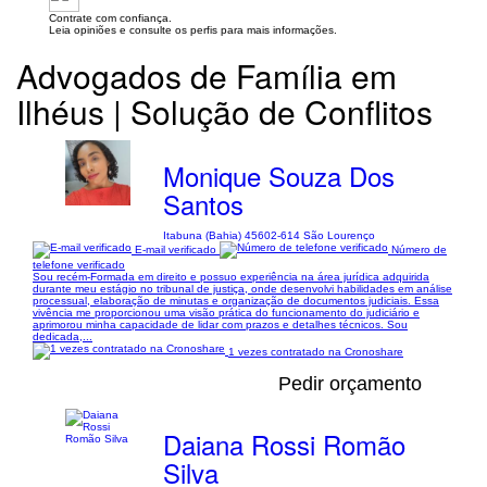
Contrate com confiança.
Leia opiniões e consulte os perfis para mais informações.
Advogados de Família em
Ilhéus | Solução de Conflitos
Monique Souza Dos
Santos
Itabuna (Bahia) 45602-614 São Lourenço
E-mail verificado
Número de
telefone verificado
Sou recém-Formada em direito e possuo experiência na área jurídica adquirida
durante meu estágio no tribunal de justiça, onde desenvolvi habilidades em análise
processual, elaboração de minutas e organização de documentos judiciais. Essa
vivência me proporcionou uma visão prática do funcionamento do judiciário e
aprimorou minha capacidade de lidar com prazos e detalhes técnicos. Sou
dedicada,...
1 vezes contratado na Cronoshare
Pedir orçamento
Daiana Rossi Romão
Silva