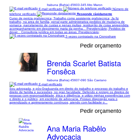
Itabuna (Bahia) 45603-345 Alto Maron
E-mail verificado
Número de
telefone verificado
Responde rápidamente
Curso de pericia grafotecnica; Trabalho como assistente grafotecnica; Ja fiz
trabalho, na area de família, penal parte administrativa pedidos de mudança de
vomarca, parcelamento de custas e penas multas, restituição de coisa apreendida,
acompanhamento em depoimento maria da penha... Previdenciário; Pedidos de
dpvat... Consultoria jurídica em todas as áreas. Previdenciário;
5 vezes contratado na Cronoshare
Pedir orçamento
Brenda Scarlet Batista
Fonsêca
Itabuna (Bahia) 45607-090 São Caetano
E-mail verificado
Sou advogada, e pós-Graduanda em direito do trabalho e processo do trabalho e
direito de família e sucessões, no gran faculdade. Defendo e protejo os direitos de
pessoas com responsabilidade, ética e diligência, e utilizo minhas experiências com
o direito e o público, em escritório de advocacia. Possuo disposição para o
aprendizado e aprimoramento contínuos, atendo com facilidade o...
Pedir orçamento
Ana Maria Rabêlo
Advocacia