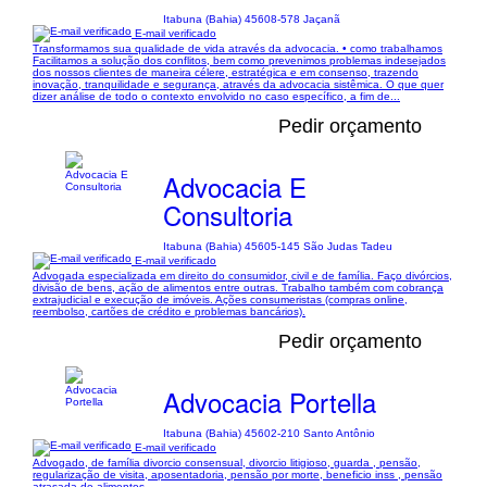
Itabuna (Bahia) 45608-578 Jaçanã
E-mail verificado
Transformamos sua qualidade de vida através da advocacia. • como trabalhamos
Facilitamos a solução dos conflitos, bem como prevenimos problemas indesejados
dos nossos clientes de maneira célere, estratégica e em consenso, trazendo
inovação, tranquilidade e segurança, através da advocacia sistêmica. O que quer
dizer análise de todo o contexto envolvido no caso específico, a fim de...
Pedir orçamento
Advocacia E
Consultoria
Itabuna (Bahia) 45605-145 São Judas Tadeu
E-mail verificado
Advogada especializada em direito do consumidor, civil e de família. Faço divórcios,
divisão de bens, ação de alimentos entre outras. Trabalho também com cobrança
extrajudicial e execução de imóveis. Ações consumeristas (compras online,
reembolso, cartões de crédito e problemas bancários).
Pedir orçamento
Advocacia Portella
Itabuna (Bahia) 45602-210 Santo Antônio
E-mail verificado
Advogado, de família divorcio consensual, divorcio litigioso, guarda , pensão,
regularização de visita, aposentadoria, pensão por morte, beneficio inss , pensão
atrasada de alimentos,