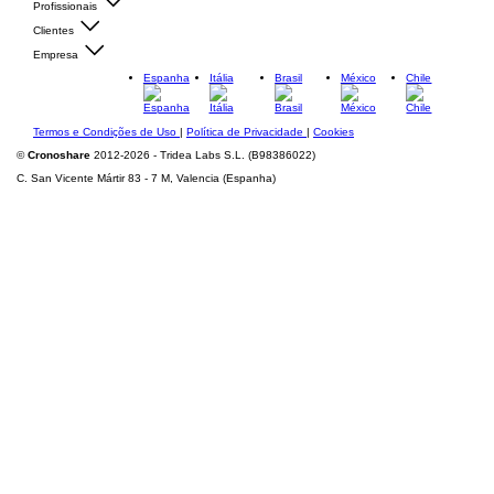
Profissionais
Clientes
Empresa
Espanha
Itália
Brasil
México
Chile
Termos e Condições de Uso
|
Política de Privacidade
|
Cookies
©
Cronoshare
2012-2026 - Tridea Labs S.L. (B98386022)
C. San Vicente Mártir 83 - 7 M, Valencia (Espanha)