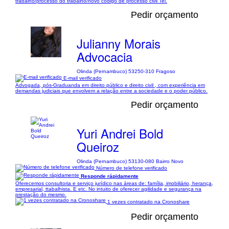
trabalho/processo do trabalho/novo código de processo civil Tel.
Pedir orçamento
Julianny Morais
Advocacia
Olinda (Pernambuco) 53250-310 Fragoso
E-mail verificado
Advogada, pós-Graduanda em direito público e direito civil , com experiência em
demandas judiciais que envolvem a relação entre a sociedade e o poder público.
Pedir orçamento
Yuri Andrei Bold
Queiroz
Olinda (Pernambuco) 53130-080 Bairro Novo
Número de telefone verificado
Responde rápidamente
Oferecemos consultoria e serviço jurídico nas áreas de: família, imobiliário, herança,
empresarial, ttabalhista. E etc. No intuito de oferecer agilidade e segurança na
prestação do mesmo.
1 vezes contratado na Cronoshare
Pedir orçamento