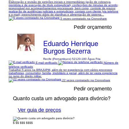
Elaboração e revisão de petições iniciais e intermediárias (ação de cobrança,
monitória e de execução de título extrajudicial); confecções de minutas de acordo;
responsável por acompanhamentos processuais, bem como, controle de prazos;
realização de audiências judiciais e extrajudiciais; contato com cliente (via telefone
e e-mail); preenchimento diário de planilhas e alimentação de sistema...
5 vezes contratado na Cronoshare
Pedir orçamento
Eduardo Henrique
Burgos Bezerra
Recife (Pernambuco) 52120-180 Água Fria
E-mail verificado
Número de
telefone verificado
Trabalhei 5 anos na BRAJUPM, além de ter experiencia com vários processos
trabalhistas, consumidor, família, imobiliário e penal, além de ter vasta experiencia
no ramo do direito militar.
22 vezes contratado na Cronoshare
Pedir orçamento
Quanto custa um advogado para divórcio?
Ver guia de preços
$
$$
$$$
$$$$