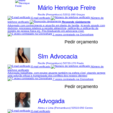
Mário Henrique Freire
Recife (Pernambuco) 52011-090 Graças
E-mail verificado
Número de
telefone verificado
Responde rápidamente
Advogado com conhecimento e atuação em direito de família, já tendo atuado com
divórcios, processos relativos a pensão alimentícia, ratificação e retificação de
registro de pessoa física etc. Pós-Graduando em advocacia cível.
1 vezes contratado na Cronoshare
Pedir orçamento
Slm Advocacia
Recife (Pernambuco) 50720-170 Prado
E-mail verificado
Número de
telefone verificado
Advogada trabalhista, com equipe atuante também na esfera cível, visando sempre
uma solução eficaz e humanizada dos conflitos dos nossos clientes!
7 vezes contratado na Cronoshare
Pedir orçamento
Advogada
Abreu e Lima (Pernambuco) 53510-050 Centro
E-mail verificado