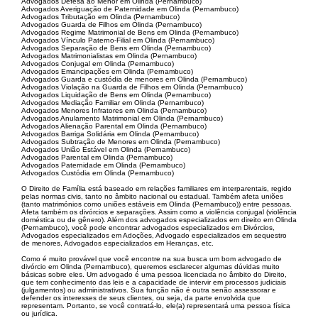
Advogados Defesa ao Menor em Olinda (Pernambuco)
Advogados Averiguação de Paternidade em Olinda (Pernambuco)
Advogados Tributação em Olinda (Pernambuco)
Advogados Guarda de Filhos em Olinda (Pernambuco)
Advogados Regime Matrimonial de Bens em Olinda (Pernambuco)
Advogados Vínculo Paterno-Filial em Olinda (Pernambuco)
Advogados Separação de Bens em Olinda (Pernambuco)
Advogados Matrimonialistas em Olinda (Pernambuco)
Advogados Conjugal em Olinda (Pernambuco)
Advogados Emancipações em Olinda (Pernambuco)
Advogados Guarda e custódia de menores em Olinda (Pernambuco)
Advogados Violação na Guarda de Filhos em Olinda (Pernambuco)
Advogados Liquidação de Bens em Olinda (Pernambuco)
Advogados Mediação Familiar em Olinda (Pernambuco)
Advogados Menores Infratores em Olinda (Pernambuco)
Advogados Anulamento Matrimonial em Olinda (Pernambuco)
Advogados Alienação Parental em Olinda (Pernambuco)
Advogados Barriga Solidária em Olinda (Pernambuco)
Advogados Subtração de Menores em Olinda (Pernambuco)
Advogados União Estável em Olinda (Pernambuco)
Advogados Parental em Olinda (Pernambuco)
Advogados Paternidade em Olinda (Pernambuco)
Advogados Custódia em Olinda (Pernambuco)
O Direito de Família está baseado em relações familiares em interparentais, regido
pelas normas civis, tanto no âmbito nacional ou estadual. Também afeta uniões
(tanto matrimónios como uniões estáveis em Olinda (Pernambuco)) entre pessoas.
Afeta também os divórcios e separações. Assim como a violência conjugal (violência
doméstica ou de gênero). Além dos advogados especializados em direito em Olinda
(Pernambuco), você pode encontrar advogados especializados em Divórcios,
Advogados especializados em Adoções, Advogado especializados em sequestro
de menores, Advogados especializados em Heranças, etc.
Como é muito provável que você encontre na sua busca um bom advogado de
divórcio em Olinda (Pernambuco), queremos esclarecer algumas dúvidas muito
básicas sobre eles. Um advogado é uma pessoa licenciada no âmbito do Direito,
que tem conhecimento das leis e a capacidade de intervir em processos judiciais
(julgamentos) ou administrativos. Sua função não é outra senão assessorar e
defender os interesses de seus clientes, ou seja, da parte envolvida que
representam. Portanto, se você contratá-lo, ele(a) representará uma pessoa física
ou jurídica.