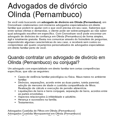
Advogados de divórcio
Olinda (Pernambuco)
Se você está buscando um
advogado de divórcio em Olinda (Pernambuco)
, em
Cronoshare colaboramos com inúmeros advogados especializados em direito
familiar que podem te ajudar com o que você precisa em seu caso. Sabemos que
entre tantas ofertas e demandas, o cliente pode ser sobrecarregado ao não saber
qual advogado escolher em específico. Com Cronoshare você pode encontrar um
advogado de divórcios de confiança em Olinda (Pernambuco) de forma simples,
ágil e totalmente gratuita. Basta nos comunicar através do formulário de perguntas,
respondendo algumas características do seu caso, e receberá sem custos ou
compromisso até quatro orçamentos personalizados de advogados especialistas
em direito familiar perto de você.
Quando contratar um advogado de divórcio em
Olinda (Pernambuco) ou conjugal?
Um advogado com especialidade em direito familiar tem certas competências
específicas, que são as seguintes:
Casos de violência familiar psicológica ou física. Maus tratos no ambiente
familiar.
Divórcios, separações, acordo entre as duas partes, tutela parental,
adoção de menores de idade e custódia compartilhada de filhos.
Realização de cálculo e execução de pensão alimentícia.
Liquidações de bens e bens conjugais, separação de bens, acordos entre
as partes envolvidas.
Aspectos relacionados à infidelidade e adultério.
Herança e sucessões na família.
Testamentos.
Advogados Custódia de Filhos em Olinda (Pernambuco)
Advogados Custódia Monoparental em Olinda (Pernambuco)