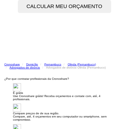
Cronoshare
Domicílio
Pernambuco
Olinda (Pernambuco)
Advogados de divórcio
Advogados de divórcio Olinda (Pernambuco)
¿Por que contratar profissionais da Cronoshare?
É grátis
Use Cronoshare grátis! Receba orçamentos e contate com, até, 4
profissionais.
Compare preços de de sua região.
Compare, até, 4 orçamentos em seu computador ou smartphone, sem
compromisso.