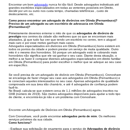
Encontrar um bom
advogado
nunca foi tão fácil. Desde advogados individuais até
grandes escritórios especializados em todas as vertentes possíveis em Direito,
decidir por um ou outro nos custa tempo, chamadas telefônicas , custo de
deslocamento, etc.
Como posso encontrar um advogado de divórcios em Olinda (Pernambuco)?
Preciso de um advogado ou um escritório de advocacia em Olinda
(Pernambuco)?
Primeiramente devemos enterrar o mito de que os
advogados de divórcio de
prestígio
nos centros da cidade são melhores que os que se encontram mais
afastados, já que tudo faz crer que tendo um escritório no centro, tem o aluguel
mais caro e por esse motivo ganham mais casos.
Advogados especializados em divórcios em Olinda (Pernambuco) bons existem em
todos os pontos da cidade e podem prestar um serviço de muita qualidade. Outro
mito é o mesmo dos honorários. Só porque um advogado está te cobrando mais
honorários não significa que ele vai ganhar o seu caso. Diante desta situação, o
melhor a se fazer é comparar diversos advogados especializados em direito familiar
em Olinda (Pernambuco) para poder escolher o melhor que se adeque ao seu caso
em específico.
Se você precisa de um advogado de divórcio em Olinda (Pernambuco), Cronoshare
se encarrega de fazer chegar seu caso aos advogados em Olinda (Pernambuco) e
te conectam aqueles interessados no seu caso. Apenas advogados de qualidade
comprovada em sua área irão chamá-lo, e até 4 advogados de confiança podem
fazê-lo.
No Brasil, calcula-se que existem cerca de 1,1 milhões de advogados inscritos na
OAB (número de 2019). São muitos advogados disponíveis para ajudar a todo tipo
de cliente, e encontrá-los já não e um problema com Cronoshare.
Encontre um Advogado de Divórcios em Olinda (Pernambuco) agora.
Com Cronoshare, você pode encontrar
advogados perto de mim
. Os melhores
serviços próximos da sua cidade.
Como funciona?
- Explique sua solicitação de orçamento para o serviço de
Advogados de divórcio