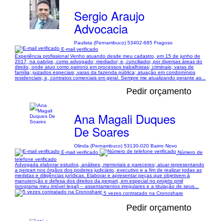
Sergio Araujo
Advocacia
Paulista (Pernambuco) 53402-685 Fragoso
E-mail verificado
Experiência profissional Venho atuando desde meu cadastro, em 15 de junho de
2017, na oab/pe, como advogado; mediador; e, conciliador, por diversas áreas do
direito, onde atuo como patrono em processos trabalhistas; criminais; varas de
família; juizados especiais; varas da fazenda pública; atuação em condomínios
residenciais; e, contratos comerciais em geral. Sempre me atualizando perante as...
Pedir orçamento
Ana Magali Duques
De Soares
Olinda (Pernambuco) 53130-020 Bairro Novo
E-mail verificado
Número de
telefone verificado
Advogada elaborar estudos, análises, memoriais e pareceres; atuar representando
a perpart nos órgãos dos poderes judiciário, executivo e a fim de realizar todas as
medidas e diligências jurídicas. Elaborar e apresentar peças que objetivem à
manutenção e defesa dos direitos da perpart, em especial no projeto pmil
(programa meu imóvel legal) – assentamentos irregulares e a titulação de seus...
5 vezes contratado na Cronoshare
Pedir orçamento