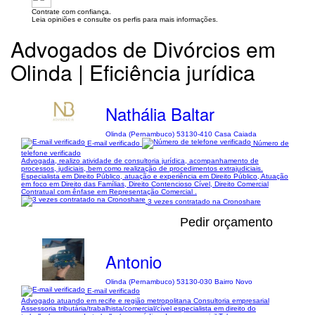
Contrate com confiança.
Leia opiniões e consulte os perfis para mais informações.
Advogados de Divórcios em
Olinda | Eficiência jurídica
Nathália Baltar
Olinda (Pernambuco) 53130-410 Casa Caiada
E-mail verificado
Número de
telefone verificado
Advogada, realizo atividade de consultoria jurídica, acompanhamento de
processos, judiciais, bem como realização de procedimentos extrajudiciais.
Especialista em Direito Público, atuação e experiência em Direito Público, Atuação
em foco em Direito das Famílias, Direito Contencioso Cível, Direito Comercial
Contratual com ênfase em Representação Comercial .
3 vezes contratado na Cronoshare
Pedir orçamento
Antonio
Olinda (Pernambuco) 53130-030 Bairro Novo
E-mail verificado
Advogado atuando em recife e região metropolitana Consultoria empresarial
Assessoria tributária/trabalhista/comercial/cível especialista em direito do