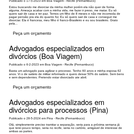
Publicado o 17-5-2023 em Boa Viagem - Recife (Pernambuco)
Estou buscando me divorciar da minha mulher porém ela não quer de forma
alguma. Ameaça acabar com a minha vida, me fazer ir preso, me matar. Eu só
quero sair de casa e ter paz. Temos um filho de 8 meses e não me incomoda de
pagar pensão pra ela do quanto for. Eu só quero sair de casa e conseguir me
divorciar. Ela é francesa, meu filho é franco-Brasileiro e eu sou brasileiro. Grato
pela...
Peça um orçamento
Advogados especializados em
divórcios (Boa Viagem)
Publicado o 6-2-2023 em Boa Viagem - Recife (Pernambuco)
Basta um advogado para agilizar o processo. Tenho 60 anos e minha esposa 62
anos. Vi o de salário de militar reformado e quero deixar 50% do salário. Sem bens
e sem dependentes. Pretendo estar divorciado ate abril.
Peça um orçamento
Advogados especializados em
divórcios para processos (Pina)
Publicado o 28-5-2024 em Pina - Recife (Pernambuco)
Olá, simplesmente preciso tramitar a separação, seria para a próxima semana já
que terei pouco tempo, seria no recife, seria no cartório, amigável de interesse de
ambas as partes.