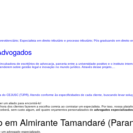
evidenciário; Especialista em direito tributário e processo tributário; Pós graduando em direito e
 Advogados
incubadora de escritórios de advocacia, parceria entre a universidade positivo e o instituto inter
erem sobre gestão legal e inovação no mundo jurídico. Através desse projeto,...
a do CEJUSC (TJPR). Atendo conforme às especificidades de cada cliente, buscando levar soluções
er um aliado para encontrá-lo!
ra dos clientes fazerem a escolha correta ao contratar um especialista. Por isso, nossa plataf
eceberá, sem custo algum, até quatro orçamentos personalizados de
advogados especializados
o em Almirante Tamandaré (Para
te um advogado especializado.