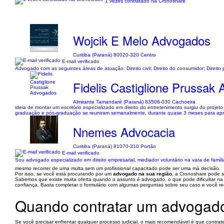
1 vezes contratado na Cronoshare
Wojcik E Melo Advogados
Curitiba (Paraná) 80020-320 Centro
E-mail verificado
Advogado com as seguintes áreas de atuação: Direito civil; Direito do consumidor; Direito pr
Fidelis Castiglione Prussak
Almirante Tamandaré (Paraná) 83506-030 Cachoeira
ideia de montar um escritório especializado em direito do entretenimento surgiu do projeto 
graduação e pós-graduação se reuniram semanalmente, durante quase 3 meses para aprend
Nnemes Advocacia
Curitiba (Paraná) 81070-310 Portão
E-mail verificado
Sou advogado especializado em direito empresarial, mediador voluntário na vara de famíli
mesmo recorrer de uma multa sem um profissional capacitado pode ser uma má decisão.
Por isso, se você está procurando por um
advogado na sua região
, a Cronoshare pode s
Sabemos que existe muita oferta quando o assunto é advogado, o que pode dificultar na ho
confiança. Basta completar o formulário com algumas perguntas sobre seu caso e você r
Quando contratar um advogad
Se você precisar enfrentar qualquer processo judicial, o mais recomendável é que contra