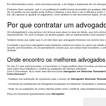
Em determinados casos, como processos penais, a lei obriga a assessoria de um advogad
Podemos dizer, portanto, que é um profissional multifuncional necessário em qualquer trâ
Ter um jurista na sua equipe pode inclinar a balança a seu favor e ser a diferença entre 
Ele não apenas te ajudará no julgamento, como também a criar documentos legais, em pr
Por que contratar um advogad
Um advogado(a) é uma pessoa com licença para atuar na área de direito, que tem conhecime
representando. Se você contratar um destes juristas, eles te representarão como pessoa fí
Também temos que saber que é um mito dizer que advogados famosos nos centros das cida
A verdade é que bons advogados especializados existem em todos os cantos da cidade e 
Quanto aos honorários, há um pensamento comum que, por cobrar mais honorários, o adv
verdade.
Onde encontro os melhores advogados
Se isso é o que está buscando, a Cronoshare é o lugar perfeito para encontrar um bom ad
mais sobre seus trabalhos e conferir as avaliações de clientes anteriores.
Com a Cronoshare, ficou muito mais fácil encontrar
advogados em Almirante Tamandaré 
Como funciona?
- Explique sua solicitação de orçamento para o serviço de
Advogados Almirante Tamanda
- Centenas de profissionais de Advogados localizados em Almirante Tamandaré e arredore
- Pode ver as avaliações de outros clientes assim como o perfil de cada profissional par
Peça um orçamento gratuitamente para
Advogados
.