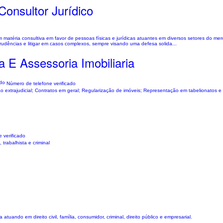
onsultor Jurídico
m matéria consultiva em favor de pessoas físicas e jurídicas atuantes em diversos setores do m
isprudências e litigar em casos complexos, sempre visando uma defesa solida...
 E Assessoria Imobiliaria
Número de telefone verificado
ucapiao extrajudicial; Contratos em geral; Regularização de imóveis; Representação em tabelionatos e
 verificado
 trabalhista e criminal
uando em direito civil, família, consumidor, criminal, direito público e empresarial.