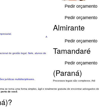
Pedir orçamento
Pedir orçamento
Almirante
mpresarial.
A
Pedir orçamento
Tamandaré
nacional de gestão legal. Nele, alunos de
Pedir orçamento
(Paraná)
 jurídicas multidisciplinares.
Processos legais são complexos. Até
orma se torna uma forma simples, ágil e totalmente gratuita de encontrar advogados de
 perto de você
.
ná)?