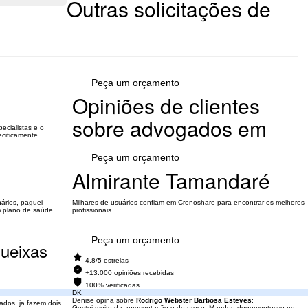
Outras solicitações de
Peça um orçamento
Opiniões de clientes
sobre advogados em
ecialistas e o
ificamente ...
Peça um orçamento
Almirante Tamandaré
ários, paguei
Milhares de usuários confiam em Cronoshare para encontrar os melhores
m plano de saúde
profissionais
Peça um orçamento
queixas
4.8/5 estrelas
+13.000 opiniões recebidas
100% verificadas
DK
Denise opina sobre
Rodrigo Webster Barbosa Esteves
:
ados, ja fazem dois
Gostei muito da apresentação e do preço. Mandou dogumentosvoars