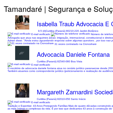
Tamandaré | Segurança e Solu
Isabella Traub Advocacia E 
9,5 (4)
Curitiba (Paraná) 80210-220 Jardim Botânico
E-mail verificado
Número de telefone
Advogada que atua nas seguintes áreas: imigração, internacional, constitucional e direit
Adrian disse:
"Ainda estou aguardando resposta sobre algumas questoes , por isso nao po
31 vezes contratado na Cronoshare
Advocacia Daniele Fontana
Curitiba (Paraná) 82540-080 Boa Vista
E-mail verificado
O escritório de advocacia daniele fontana atua no cenário jurídico paranaense desde 2009
Também atuamos como correspondente jurídico (peticionamento e realização de audiênci
Margareth Zarnardini Socied
Curitiba (Paraná) 82010-050 Santo Inácio
E-mail verificado
Tradição e Expertise: 43 Anos Protegendo Famílias Mais de quatro décadas construindo p
as mais íntimas e complexas da vida. É por isso que dedicamos 43 anos à construção de u