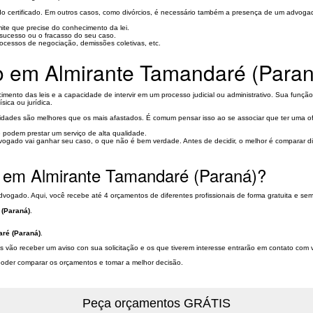
o certificado. Em outros casos, como divórcios, é necessário também a presença de um advoga
mite que precise do conhecimento da lei.
o sucesso ou o fracasso do seu caso.
ocessos de negociação, demissões coletivas, etc.
o em Almirante Tamandaré (Para
nto das leis e a capacidade de intervir em um processo judicial ou administrativo. Sua função 
sica ou jurídica.
des são melhores que os mais afastados. É comum pensar isso ao se associar que ter uma oficin
podem prestar um serviço de alta qualidade.
ogado vai ganhar seu caso, o que não é bem verdade. Antes de decidir, o melhor é comparar 
 em Almirante Tamandaré (Paraná)?
vogado. Aqui, você recebe até 4 orçamentos de diferentes profissionais de forma gratuita e se
(Paraná)
.
ré (Paraná)
.
s vão receber um aviso con sua solicitação e os que tiverem interesse entrarão em contato com
a poder comparar os orçamentos e tomar a melhor decisão.