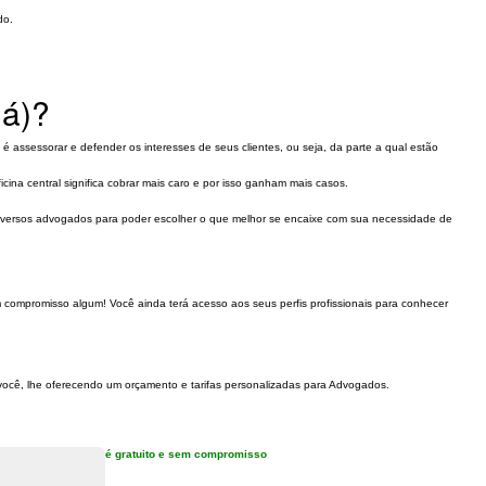
do.
ná)?
é assessorar e defender os interesses de seus clientes, ou seja, da parte a qual estão
a central significa cobrar mais caro e por isso ganham mais casos.
diversos advogados para poder escolher o que melhor se encaixe com sua necessidade de
m compromisso algum! Você ainda terá acesso aos seus perfis profissionais para conhecer
 você, lhe oferecendo um orçamento e tarifas personalizadas para Advogados.
é gratuito e sem compromisso