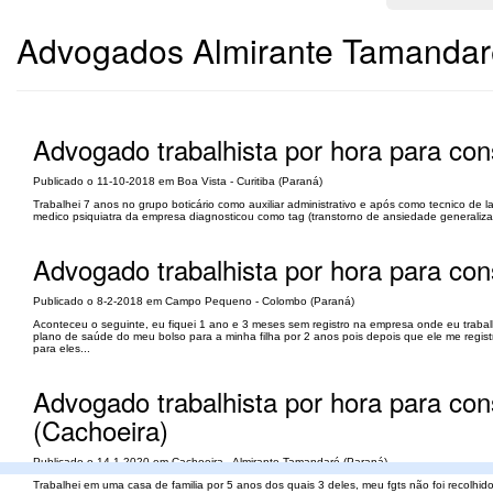
Advogados Almirante Tamandar
Advogado trabalhista por hora para cons
Publicado o 11-10-2018 em Boa Vista - Curitiba (Paraná)
Trabalhei 7 anos no grupo boticário como auxiliar administrativo e após como tecnico de la
medico psiquiatra da empresa diagnosticou como tag (transtorno de ansiedade generaliza
Advogado trabalhista por hora para co
Publicado o 8-2-2018 em Campo Pequeno - Colombo (Paraná)
Aconteceu o seguinte, eu fiquei 1 ano e 3 meses sem registro na empresa onde eu traba
plano de saúde do meu bolso para a minha filha por 2 anos pois depois que ele me regi
para eles...
Advogado trabalhista por hora para con
(Cachoeira)
Publicado o 14-1-2020 em Cachoeira - Almirante Tamandaré (Paraná)
Trabalhei em uma casa de familia por 5 anos dos quais 3 deles, meu fgts não foi recolhi