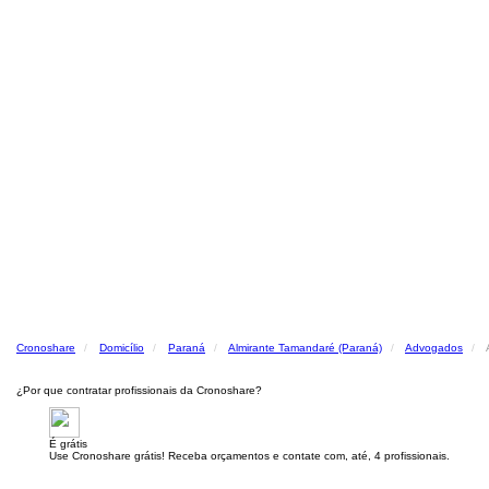
Cronoshare
Domicílio
Paraná
Almirante Tamandaré (Paraná)
Advogados
¿Por que contratar profissionais da Cronoshare?
É grátis
Use Cronoshare grátis! Receba orçamentos e contate com, até, 4 profissionais.