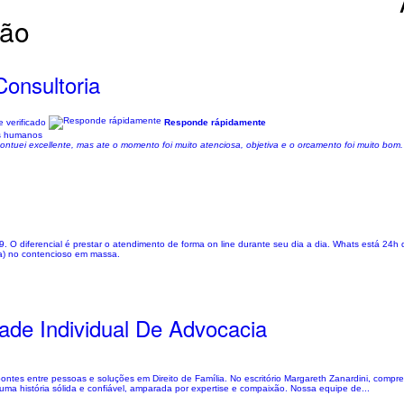
ção
Consultoria
 verificado
Responde rápidamente
os humanos
ntuei excellente, mas ate o momento foi muito atenciosa, objetiva e o orcamento foi muito bom.
. O diferencial é prestar o atendimento de forma on line durante seu dia a dia. Whats está 24h 
a) no contencioso em massa.
ade Individual De Advocacia
ontes entre pessoas e soluções em Direito de Família. No escritório Margareth Zanardini, comp
ma história sólida e confiável, amparada por expertise e compaixão. Nossa equipe de...