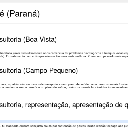
é (Paraná)
ultoria (Boa Vista)
boratorio junior. Nos ultimos tres anos comecei a ter problemas psicologocos e busquei vários esp
da). Fiz tratamento com antidepressivos e tive uma certa melhora. Porem ano passado mais espec
nsultoria (Campo Pequeno)
lhava, o patrão não me dava vale transporte e nem plano de saúde como para os demais funcion
strou continuou sem o benefício do plano de saúde, porém os demais funcionários todos recebia
sultoria, representação, apresentação de 
do, fui mandada embora sem justa causa por contensão de gastos, minha recisão foi paga aos pic