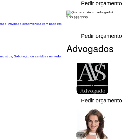
Pedir orçamento
$
$$
$$$
$$$$
ercado; Atividade desenvolvida com base em
Pedir orçamento
Advogados
 registros; Solicitação de certidões em todo
1/1
Pedir orçamento
1/1