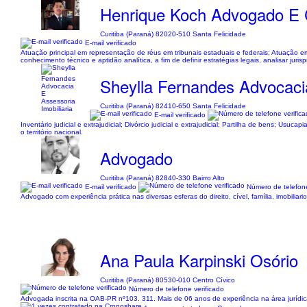
Henrique Koch Advogado E C
Curitiba (Paraná) 82020-510 Santa Felicidade
E-mail verificado
Atuação principal em representação de réus em tribunais estaduais e federais; Atuação e
conhecimento técnico e aptidão analítica, a fim de definir estratégias legais, analisar jur
Sheylla Fernandes Advocacia
Curitiba (Paraná) 82410-650 Santa Felicidade
E-mail verificado
Inventário judicial e extrajudicial; Divórcio judicial e extrajudicial; Partilha de bens; Us
o território nacional.
Advogado
Curitiba (Paraná) 82840-330 Bairro Alto
E-mail verificado
Número de telefone
Advogado com experiência prática nas diversas esferas do direito, cível, família, imobiliario,
Ana Paula Karpinski Osório
Curitiba (Paraná) 80530-010 Centro Cívico
Número de telefone verificado
Advogada inscrita na OAB-PR nº103. 311. Mais de 06 anos de experiência na área jurídica at